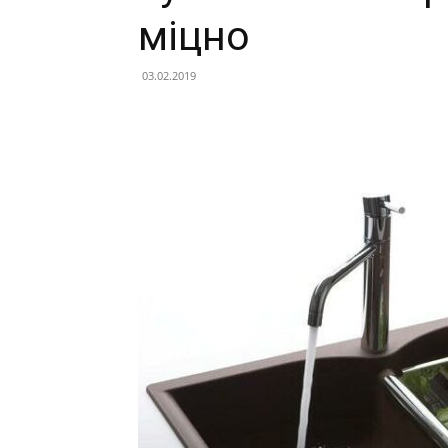
міцно
03.02.2019