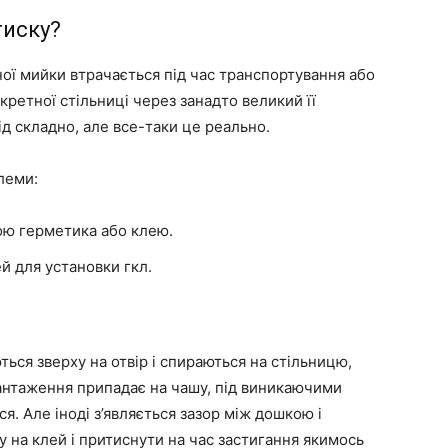
тиску?
ної мийки втрачається під час транспортування або
кретної стільниці через занадто великий її
ід складно, але все-таки це реально.
блеми:
ою герметика або клею.
й для установки гкл.
ься зверху на отвір і спираються на стільницю,
вантаження припадає на чашу, під виникаючими
. Але іноді з’являється зазор між дошкою і
 на клей і притиснути на час застигання якимось