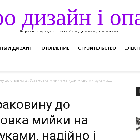
ро дизайн і оп
Корисні поради по інтер'єру, дизайну і опаленні
НЫЙ ДИЗАЙН
ОТОПЛЕНИЕ
СТРОИТЕЛЬСТВО
ЭЛЕКТ
у до стільниці. Установка мийки на кухні – своїми руками,...
раковину до
новка мийки на
уками, надійно і