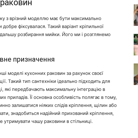
 раковин
дку з врізний моделлю має бути максимально
 добре фіксувалася. Такий варіант кріпильної
одальшу розбирання мийки. Його ми і розглянемо
овне призначення
інші моделі кухонних раковин за рахунок своєї
ції. Такий тип сантехніки ідеально підходить для
иці, які передбачають максимальну інтеграцію в
их приладів. Її основна особливість полягає в тому,
винно залишатися ніяких слідів кріплення, щілин або
увати, знадобиться надійний прихований кріплення,
е утримувати чашу раковини в стільниці.