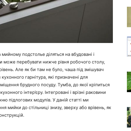
 мийному подстолье діляться на вбудовані і
ки може перебувати нижче рівня робочого столу,
івень. Але як би там не було, чаша під змішувач
кухонного гарнітура, які призначені для
зміщення брудного посуду. Тумба, до якої кріпиться
хонного інтер’єру. Інтегровані і врізні раковини
ню підлогових модулів. У даній статті ми
ня мийки до стільниці знизу, зверху або врівень, як
онструкцій.