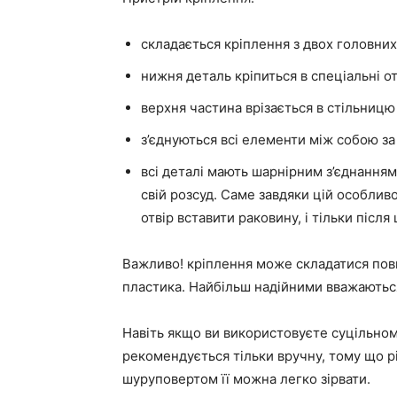
складається кріплення з двох головних
нижня деталь кріпиться в спеціальні о
верхня частина врізається в стільниц
з’єднуються всі елементи між собою з
всі деталі мають шарнірним з’єднання
свій розсуд. Саме завдяки цій особлив
отвір вставити раковину, і тільки після 
Важливо! кріплення може складатися пов
пластика. Найбільш надійними вважаються
Навіть якщо ви використовуєте суцільном
рекомендується тільки вручну, тому що рі
шуруповертом її можна легко зірвати.