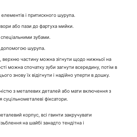
 елементів і притискного шурупа.
твори або пази до фартуха мийки.
ю спеціальними зубами.
а допомогою шурупа.
м, верхню частину можна зігнути щодо нижньої на
ості можна спочатку зуби загнути всередину, потім в
цього знову їх відігнути і надійно уперти в дошку.
ністю з металевих деталей або мати включення з
 суцільнометалеві фіксатори.
еталевий корпус, всі гвинти закручувати
зьблення на шайбі занадто тендітна і