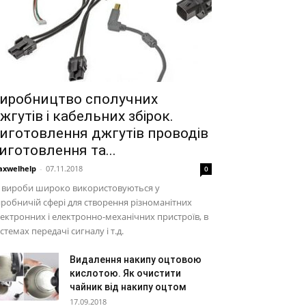
иробництво сполучних
жгутів і кабельних збірок.
иготовлення джгутів проводів
иготовлення та...
xwelhelp
-
07.11.2018
0
і вироби широко використовуються у
робничій сфері для створення різноманітних
ектронних і електронно-механічних пристроїв, в
стемах передачі сигналу і т.д.
Видалення накипу оцтовою
кислотою. Як очистити
чайник від накипу оцтом
17.09.2018