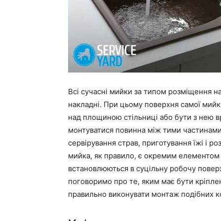
Всі сучасні мийки за типом розміщення на
накладні. При цьому поверхня самої мий
над площиною стільниці або бути з нею вр
монтуватися повинна між тими частинами 
сервірування страв, приготування їжі і ро
мийка, як правило, є окремим елементом ку
встановлюються в суцільну робочу поверх
поговоримо про те, яким має бути кріплен
правильно виконувати монтаж подібних к