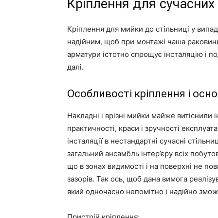
Кріплення для сучасних
Кріплення для мийки до стільниці у випа
надійним, щоб при монтажі чаша раковини
арматури істотно спрощує інсталяцію і п
далі.
Особливості кріплення і осн
Накладні і врізні мийки майже витіснили 
практичності, краси і зручності експлуата
інсталяції в нестандартні сучасні стільн
загальний ансамбль інтер’єру всіх побутов
що в зонах видимості і на поверхні не по
зазорів. Так ось, щоб дана вимога реаліз
який одночасно непомітно і надійно змож
Пристрій кріплення: