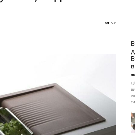
508
В
д
В
в
ma
Ц
ви
ел
си