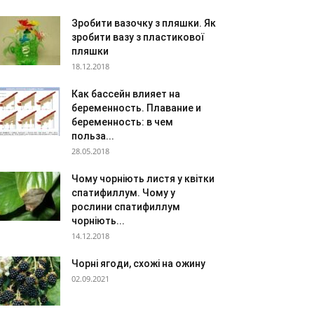
Зробити вазочку з пляшки. Як
зробити вазу з пластикової
пляшки
18.12.2018
Как бассейн влияет на
беременность. Плавание и
беременность: в чем
польза...
28.05.2018
Чому чорніють листя у квітки
спатифиллум. Чому у
рослини спатифиллум
чорніють...
14.12.2018
Чорні ягоди, схожі на ожину
02.09.2021