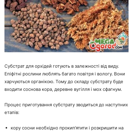
Субстрат для орхідей готують в залежності від виду.
Епіфітні рослини люблять багато повітря і вологу. Вони
харчуються органікою. Тому до складу субстрату буде
входити соснова кора, деревне вугілля і мох сфагнум.
Процес приготування субстрату зводиться до наступних
етапів:
кору сосни необхідно прокип’ятити і розкришити на