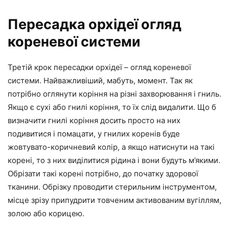
Пересадка орхідеї огляд
кореневої системи
Третій крок пересадки орхідеї – огляд кореневої
системи. Найважливіший, мабуть, момент. Так як
потрібно оглянути коріння на різні захворювання і гниль.
Якщо є сухі або гнилі коріння, то їх слід видалити. Що б
визначити гнилі коріння досить просто на них
подивитися і помацати, у гнилих коренів буде
жовтувато-коричневий колір, а якщо натиснути на такі
корені, то з них виділитися рідина і вони будуть м’якими.
Обрізати такі корені потрібно, до початку здорової
тканини. Обрізку проводити стерильним інструментом,
місце зрізу припудрити товченим активованим вугіллям,
золою або корицею.