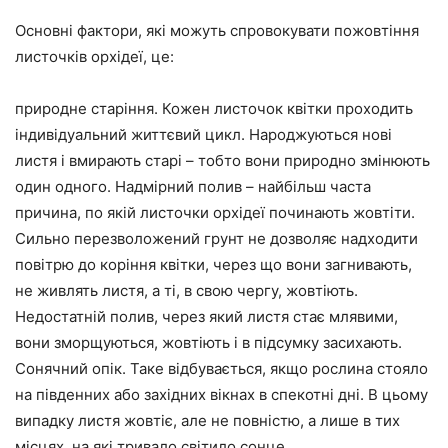
Основні фактори, які можуть спровокувати пожовтіння
листочків орхідеї, це:
природне старіння. Кожен листочок квітки проходить
індивідуальний життєвий цикл. Народжуються нові
листя і вмирають старі – тобто вони природно змінюють
один одного. Надмірний полив – найбільш часта
причина, по якій листочки орхідеї починають жовтіти.
Сильно перезволожений грунт не дозволяє надходити
повітрю до коріння квітки, через що вони загнивають,
не живлять листя, а ті, в свою чергу, жовтіють.
Недостатній полив, через який листя стає млявими,
вони зморщуються, жовтіють і в підсумку засихають.
Сонячний опік. Таке відбувається, якщо рослина стояло
на південних або західних вікнах в спекотні дні. В цьому
випадку листя жовтіє, але не повністю, а лише в тих
місцях, на які тривало світило сонце.