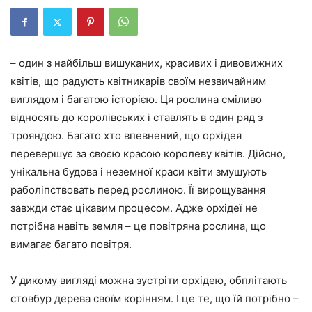
– один з найбільш вишуканих, красивих і дивовижних
квітів, що радують квітникарів своїм незвичайним
виглядом і багатою історією. Ця рослина сміливо
відносять до королівських і ставлять в один ряд з
трояндою. Багато хто впевнений, що орхідея
перевершує за своєю красою королеву квітів. Дійсно,
унікальна будова і неземної краси квіти змушують
раболіпствовать перед рослиною. Її вирощування
завжди стає цікавим процесом. Адже орхідеї не
потрібна навіть земля – це повітряна рослина, що
вимагає багато повітря.
У дикому вигляді можна зустріти орхідею, обплітають
стовбур дерева своїм корінням. І це те, що їй потрібно –