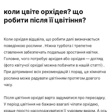
коли цвіте орхідея? що
робити після її цвітіння?
Коли орхідея відцвіла, що робити далі визначається
поведінкою рослини . Ніжна турбота і трепетне
ставлення забезпечать подальше зростання квітки.
Головне, чого потребує архідея або орхідея — догляд
(фото квітучої орхідеї можна побачити в нашій статті) .
При дотриманні всіх рекомендацій і порад, це кімнатна
рослина може радувати цвітінням протягом довгого
часу.
Після цвітіння орхідеї варто задуматися про пересадку.
У період цвітіння не бажано взагалі чіпати орхідею,
краще просто насолоджуватися її чудовим видом. А ось