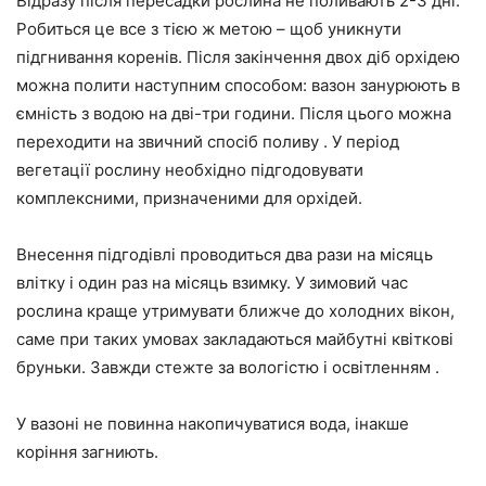
Відразу після пересадки рослина не поливають 2-3 дні.
Робиться це все з тією ж метою – щоб уникнути
підгнивання коренів. Після закінчення двох діб орхідею
можна полити наступним способом: вазон занурюють в
ємність з водою на дві-три години. Після цього можна
переходити на звичний спосіб поливу . У період
вегетації рослину необхідно підгодовувати
комплексними, призначеними для орхідей.
Внесення підгодівлі проводиться два рази на місяць
влітку і один раз на місяць взимку. У зимовий час
рослина краще утримувати ближче до холодних вікон,
саме при таких умовах закладаються майбутні квіткові
бруньки. Завжди стежте за вологістю і освітленням .
У вазоні не повинна накопичуватися вода, інакше
коріння загниють.