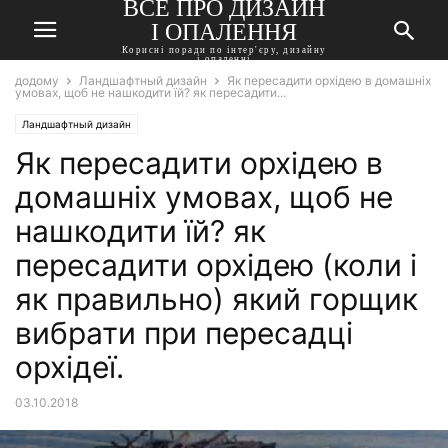
ВСЕ ПРО ДИЗАЙН
І ОПАЛЕННЯ
Корисні поради по інтер'єру, дизайну
і опаленні
додому
Ландшафтный дизайн
Як пересадити орхідею в домашніх
умовах, щоб не нашкодити їй? як пересадити...
Ландшафтный дизайн
Як пересадити орхідею в
домашніх умовах, щоб не
нашкодити їй? як
пересадити орхідею (коли і
як правильно) який горщик
вибрати при пересадці
орхідеї.
03.10.2018