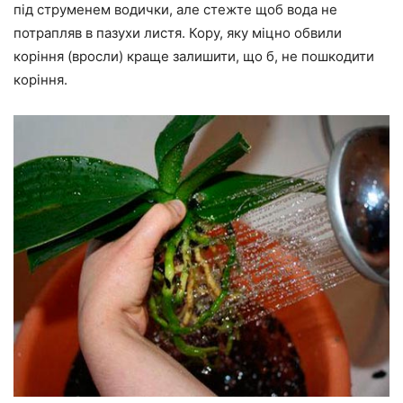
під струменем водички, але стежте щоб вода не
потрапляв в пазухи листя. Кору, яку міцно обвили
коріння (вросли) краще залишити, що б, не пошкодити
коріння.