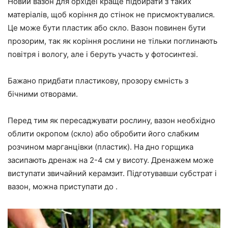
Новий вазон для орхідеї краще підбирати з таких
матеріалів, щоб коріння до стінок не присмоктувалися.
Це може бути пластик або скло. Вазон повинен бути
прозорим, так як коріння рослини не тільки поглинають
повітря і вологу, але і беруть участь у фотосинтезі.
Бажано придбати пластикову, прозору ємність з
бічними отворами.
Перед тим як пересаджувати рослину, вазон необхідно
облити окропом (скло) або обробити його слабким
розчином марганцівки (пластик). На дно горщика
засипають дренаж на 2-4 см у висоту. Дренажем може
виступати звичайний керамзит. Підготувавши субстрат і
вазон, можна приступати до .