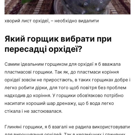
хворий лист орхідеї, – необхідно видалити
Який горщик вибрати при
пересадці орхідеї?
Самим ідеальним горщиком для орхідеї я б вважала
пластмасові горщики. Так як, до пластмаси коріння
орхідеї зовсім не приростають, в таких горщиках добре і
легко робити дірки, для того щоб повітря без проблем
надходив до коріння. У горщики обов’язково потрібно
насипати хороший шар дренажу, що б вода легко
стікала і не застоювалася.
Глиняні горщики, я б взагалі не радила використовувати
для вирощування орхідей. Так в керамічних і глиняних