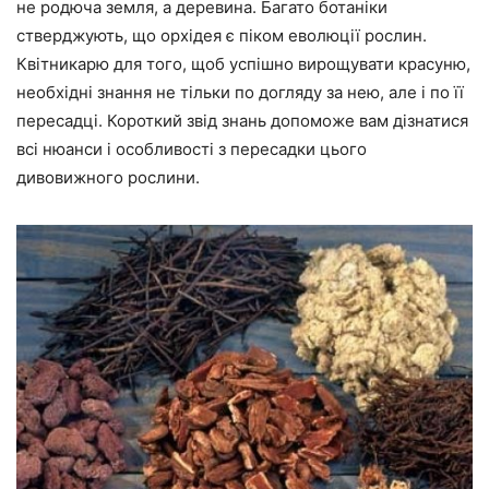
не родюча земля, а деревина. Багато ботаніки
стверджують, що орхідея є піком еволюції рослин.
Квітникарю для того, щоб успішно вирощувати красуню,
необхідні знання не тільки по догляду за нею, але і по її
пересадці. Короткий звід знань допоможе вам дізнатися
всі нюанси і особливості з пересадки цього
дивовижного рослини.