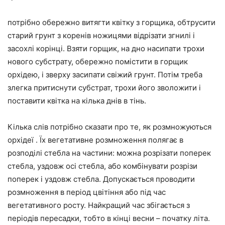
потрібно обережно витягти квітку з горщика, обтрусити
старий грунт з коренів ножицями відрізати згнилі і
засохлі корінці. Взяти горщик, на дно насипати трохи
нового субстрату, обережно помістити в горщик
орхідею, і зверху засипати свіжий грунт. Потім треба
злегка притиснути субстрат, трохи його зволожити і
поставити квітка на кілька днів в тінь.
Кілька слів потрібно сказати про те, як розмножуються
орхідеї . Їх вегетативне розмноження полягає в
розподілі стебла на частини: можна розрізати поперек
стебла, уздовж осі стебла, або комбінувати розрізи
поперек і уздовж стебла. Допускається проводити
розмноження в період цвітіння або під час
вегетативного росту. Найкращий час збігається з
періодів пересадки, тобто в кінці весни – початку літа.