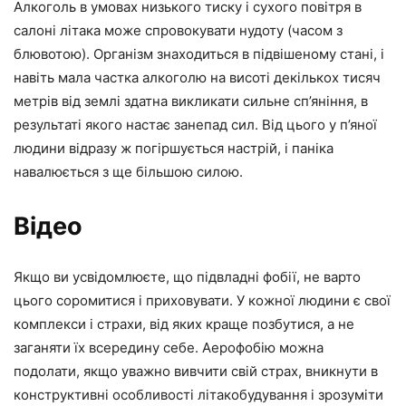
Алкоголь в умовах низького тиску і сухого повітря в
салоні літака може спровокувати нудоту (часом з
блювотою). Організм знаходиться в підвішеному стані, і
навіть мала частка алкоголю на висоті декількох тисяч
метрів від землі здатна викликати сильне сп’яніння, в
результаті якого настає занепад сил. Від цього у п’яної
людини відразу ж погіршується настрій, і паніка
навалюється з ще більшою силою.
Відео
Якщо ви усвідомлюєте, що підвладні фобії, не варто
цього соромитися і приховувати. У кожної людини є свої
комплекси і страхи, від яких краще позбутися, а не
заганяти їх всередину себе. Аерофобію можна
подолати, якщо уважно вивчити свій страх, вникнути в
конструктивні особливості літакобудування і зрозуміти