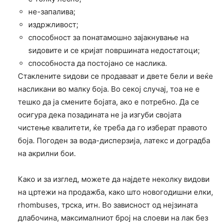
не-запалива;
издржливост;
способност за понатамошно зајакнување на
ѕидовите и се кријат површината недостатоци;
способноста да постојано се наслика.
Стаклените ѕидови се продаваат и двете бели и веќе
насликани во малку боја. Во секој случај, тоа не е
тешко да ја смените бојата, ако е потребно. Да се
осигура дека позадината не ја изгуби својата
чистење квалитети, ќе треба да го изберат правото
боја. Погоден за вода-дисперзија, латекс и доградба
на акрилни бои.
Како и за изглед, можете да најдете неколку видови
на цртежи на продажба, како што новогодишни елки,
rhombuses, трска, итн. Во зависност од нејзината
длабочина, максималниот број на слоеви на лак без