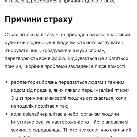
літаку, слід розібратися в причинах цього страху.
Причини страху
Страх літати на літаку – це природна ознака, властивий
будь-якій людині. Одні люди вміють його заглушати і
ігнорувати, інші, «роздуваючи з мухи слона»,
перетворюють все в фобію. Відбувається це з багатьох
причин, і коріння проблеми закладені в підсвідомості.
рефлекторна боязнь передається людям з генним
кодом від предків, яких лякали перші «залізні птахи».
З цієї причини мимоволі людина стискається, коли
неподалік пролітає літак;
коли авіалайнер злітає в небо, організм людини
інтуїтивно реагує настороженістю – його вирвали зі
звичного середовища. Ті, хто психологічно схильний