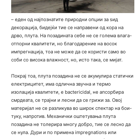
– еден од најпознатите природни опции за ѕид
декорација, бидејќи тие се направени од кора на
дрво, плута. На позадината себе не се голема влага-
отпорни квалитети, но благодарение на восок
импрегнација, тоа не може да се користи само во
соби со висока влажност, но, исто така, се мијат.
Покрај тоа, плута позадина не се акумулира статички
електрицитет, има одлична звучна и термо
изолација квалитети, е bactericidal, не апсорбира
смрдеата, се трајни и лесни да се грижи за. Овој
материјал не се разликува во широк спектар на бои-
туку, напротив. Механички оштетувања плута
позадина не толерира многу добро, тие се лесно да
се нула. Дури и по примена impregnations или