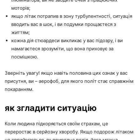
моторів;
якщо літак потрапив в зону турбулентності, ситуація
вводить вас в шок, і ви подумки прощаєтеся з
життям;
кожна дія стюардеси викликає у вас підозру, і ви
намагаєтеся зрозуміти, що вона приховує за
посмішкою.
Зверніть увагу! якщо навіть половина цих ознак у вас
присутня, ви – аерофоб, для якого політ стає справжнім
покаранням.
як згладити ситуацію
Коли людина підкоряється своїм страхам, це
переростає в серйозну хворобу. Якщо подорож літаком
не сприймається, як природна подія, його можна