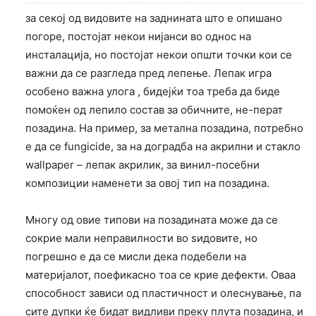
за секој од видовите на заднината што е опишано
погоре, постојат некои нијанси во однос на
инсталација, но постојат некои општи точки кои се
важни да се разгледа пред лепење. Лепак игра
особено важна улога , бидејќи тоа треба да биде
помоќен од лепило состав за обичните, не-перат
позадина. На пример, за метална позадина, потребно
е да се fungicide, за на доградба на акрилни и стакло
wallpaper – лепак акрилик, за винил-посебни
композиции наменети за овој тип на позадина.
Многу од овие типови на позадината може да се
сокрие мали неправилности во ѕидовите, но
погрешно е да се мисли дека подебели на
материјалот, поефикасно тоа се крие дефекти. Оваа
способност зависи од пластичност и олеснување, па
сите дупки ќе бидат видливи преку плута позадина, и