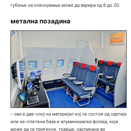
губење на олеснување може да варира од 6 до 20.
метална позадина
– ова е две-слој на материјал кој се состои од хартија
или не-плетени база и алуминиумска фолија, која
може да се притисне, ткаеше, насликани во