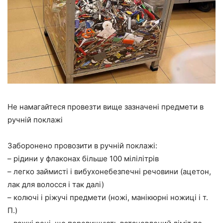
Не намагайтеся провезти вище зазначені предмети в
ручній поклажі
Заборонено провозити в ручній поклажі:
– рідини у флаконах більше 100 мілілітрів
– легко займисті і вибухонебезпечні речовини (ацетон,
лак для волосся і так далі)
– колючі і ріжучі предмети (ножі, манікюрні ножиці і т.
П.)