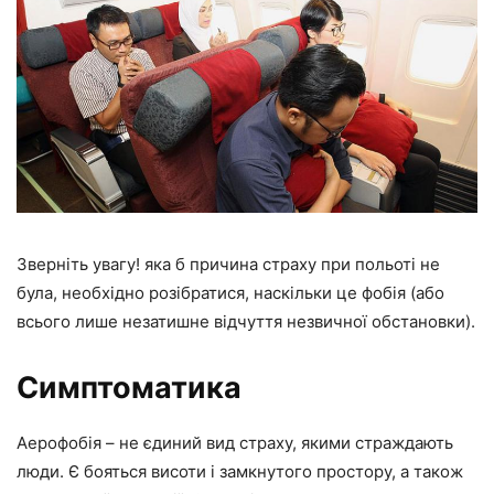
Зверніть увагу! яка б причина страху при польоті не
була, необхідно розібратися, наскільки це фобія (або
всього лише незатишне відчуття незвичної обстановки).
Симптоматика
Аерофобія – не єдиний вид страху, якими страждають
люди. Є бояться висоти і замкнутого простору, а також