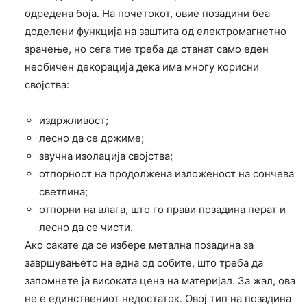
одредена боја. На почетокот, овие позадини беа
доделени функција на заштита од електромагнетно
зрачење, но сега тие треба да станат само еден
необичен декорација дека има многу корисни
својства:
издржливост;
лесно да се држиме;
звучна изолација својства;
отпорност на продолжена изложеност на сончева
светлина;
отпорни на влага, што го прави позадина перат и
лесно да се чисти.
Ако сакате да се избере метална позадина за
завршувањето на една од собите, што треба да
запомнете ја високата цена на материјал. За жал, ова
не е единствениот недостаток. Овој тип на позадина