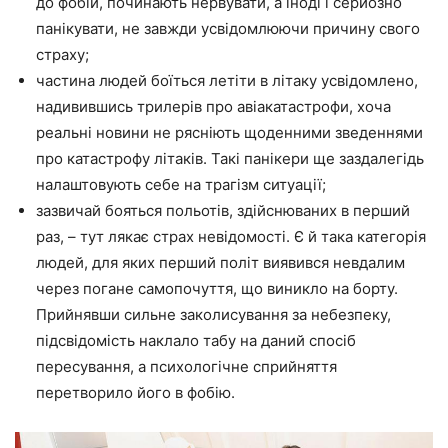
до фобій, починають нервувати, а іноді і серйозно
панікувати, не завжди усвідомлюючи причину свого
страху;
частина людей боїться летіти в літаку усвідомлено,
надивившись трилерів про авіакатастрофи, хоча
реальні новини не рясніють щоденними зведеннями
про катастрофу літаків. Такі панікери ще заздалегідь
налаштовують себе на трагізм ситуації;
зазвичай бояться польотів, здійснюваних в перший
раз, – тут лякає страх невідомості. Є й така категорія
людей, для яких перший політ виявився невдалим
через погане самопочуття, що виникло на борту.
Прийнявши сильне заколисування за небезпеку,
підсвідомість наклало табу на даний спосіб
пересування, а психологічне сприйняття
перетворило його в фобію.