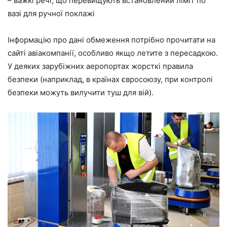
– важкі речі, що перевищують встановлений ліміт по
вазі для ручної поклажі
Інформацію про дані обмеження потрібно прочитати на
сайті авіакомпанії, особливо якщо летите з пересадкою.
У деяких зарубіжних аеропортах жорсткі правила
безпеки (наприклад, в країнах євросоюзу, при контролі
безпеки можуть вилучити туш для вій).