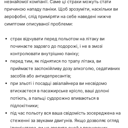
незнайомої компанії. Саме ці страхи можуть стати
причиною нападу паніки. Щоб зрозуміти, наскільки ви
аерофобні, слід приміряти на себе наведені нижче
симптоми описуваної проблеми:
страх відчувати перед польотом на літаку ви
починаєте задовго до подорожі, і не в змозі
контролювати внутрішню паніку;
перед тим, як піднятися по трапу літака, ви
приймаєте заспокійливу дозу алкоголю, седативних
засобів або антидепресантів;
при зльоті і посадці авіалайнера ви несвідомо
втискаєтеся в пасажирське крісло, ваші долоні
потіють, а пальці судорожно впиваються в
підлокітники;
під час польоту вся ваша свідомість зосереджена на
стеженні за звуками двигунів. Якщо дозволяє огляд
ілюмінатора, ви не зводите очей з працюючих