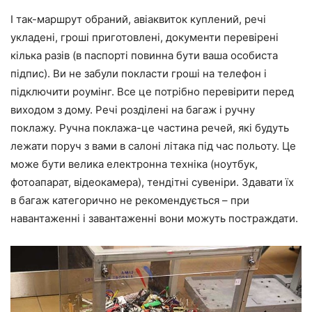
І так-маршрут обраний, авіаквиток куплений, речі
укладені, гроші приготовлені, документи перевірені
кілька разів (в паспорті повинна бути ваша особиста
підпис). Ви не забули покласти гроші на телефон і
підключити роумінг. Все це потрібно перевірити перед
виходом з дому. Речі розділені на багаж і ручну
поклажу. Ручна поклажа-це частина речей, які будуть
лежати поруч з вами в салоні літака під час польоту. Це
може бути велика електронна техніка (ноутбук,
фотоапарат, відеокамера), тендітні сувеніри. Здавати їх
в багаж категорично не рекомендується – при
навантаженні і завантаженні вони можуть постраждати.