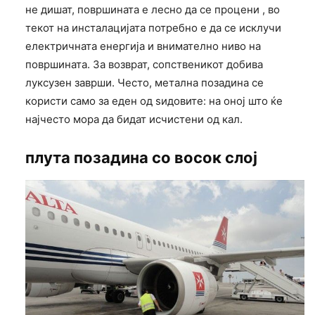
не дишат, површината е лесно да се процени , во
текот на инсталацијата потребно е да се исклучи
електричната енергија и внимателно ниво на
површината. За возврат, сопственикот добива
луксузен заврши. Често, метална позадина се
користи само за еден од ѕидовите: на оној што ќе
најчесто мора да бидат исчистени од кал.
плута позадина со восок слој