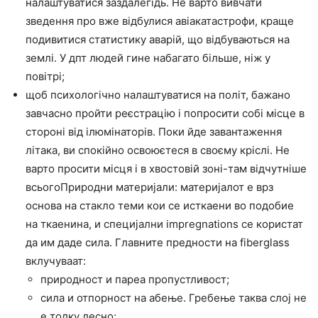
налаштуватися заздалегідь. Не варто вивчати
зведення про вже відбулися авіакатастрофи, краще
подивитися статистику аварій, що відбуваються на
землі. У дпт людей гине набагато більше, ніж у
повітрі;
щоб психологічно налаштуватися на політ, бажано
завчасно пройти реєстрацію і попросити собі місце в
стороні від ілюмінаторів. Поки йде завантаження
літака, ви спокійно освоюєтеся в своєму кріслі. Не
варто просити місця і в хвостовій зоні-там відчутніше
всьогоПриродни материјали: материјалот е врз
основа на стакло теми кои се исткаени во подобие
на ткаенина, и специјални impregnations се користат
да им даде сила. Главните предности на fiberglass
вклучуваат:
природност и пареа пропустливост;
сила и отпорност на абење. Гребење таква слој не
е толку лесно;