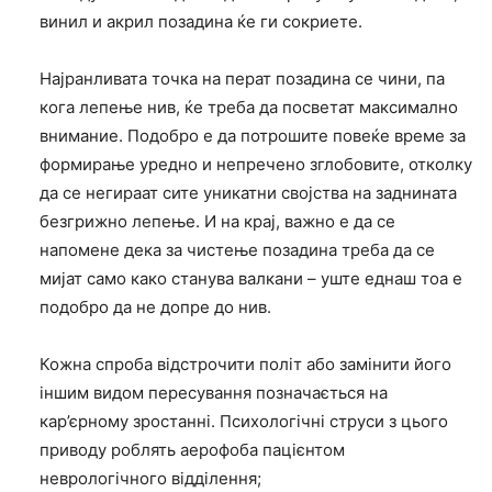
винил и акрил позадина ќе ги сокриете.
Најранливата точка на перат позадина се чини, па
кога лепење нив, ќе треба да посветат максимално
внимание. Подобро е да потрошите повеќе време за
формирање уредно и непречено зглобовите, отколку
да се негираат сите уникатни својства на заднината
безгрижно лепење. И на крај, важно е да се
напомене дека за чистење позадина треба да се
мијат само како станува валкани – уште еднаш тоа е
подобро да не допре до нив.
Кожна спроба відстрочити політ або замінити його
іншим видом пересування позначається на
кар’єрному зростанні. Психологічні струси з цього
приводу роблять аерофоба пацієнтом
неврологічного відділення;