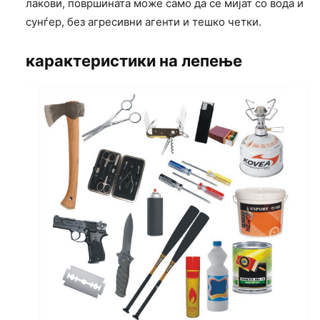
лакови, површината може само да се мијат со вода и
сунѓер, без агресивни агенти и тешко четки.
карактеристики на лепење