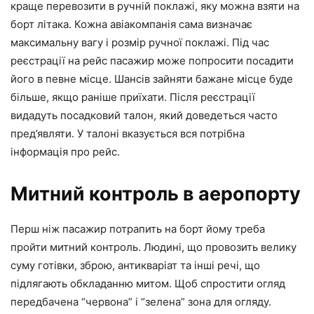
краще перевозити в ручній поклажі, яку можна взяти на
борт літака. Кожна авіакомпанія сама визначає
максимальну вагу і розмір ручної поклажі. Під час
реєстрації на рейс пасажир може попросити посадити
його в певне місце. Шансів зайняти бажане місце буде
більше, якщо раніше приїхати. Після реєстрації
видадуть посадковий талон, який доведеться часто
пред’являти. У талоні вказується вся потрібна
інформація про рейс.
Митний контроль в аеропорту
Перш ніж пасажир потрапить на борт йому треба
пройти митний контроль. Людині, що провозить велику
суму готівки, зброю, антикваріат та інші речі, що
підлягають обкладанню митом. Щоб спростити огляд
передбачена “червона” і “зелена” зона для огляду.