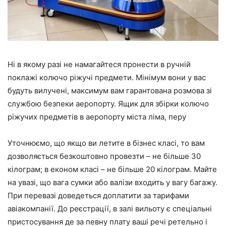
Ні в якому разі не намагайтеся пронести в ручній
поклажі колючо ріжучі предмети. Мінімум вони у вас
будуть вилучені, максимум вам гарантована розмова зі
службою безпеки аеропорту. Ящик для збірки колючо
ріжучих предметів в аеропорту міста ліма, перу
Уточнюємо, що якщо ви летите в бізнес класі, то вам
дозволяється безкоштовно провезти – не більше 30
кілограм; в економ класі – не більше 20 кілограм. Майте
на увазі, що вага сумки або валізи входить у вагу багажу.
При перевазі доведеться доплатити за тарифами
авіакомпанії. До реєстрації, в залі вильоту є спеціальні
пристосування де за певну плату ваші речі ретельно і