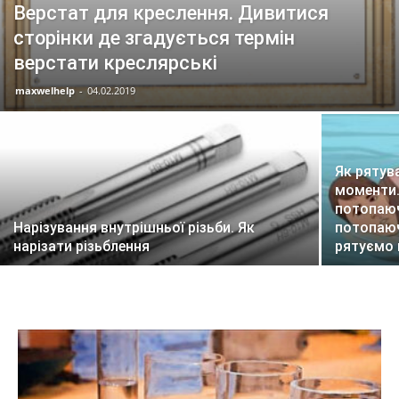
Верстат для креслення. Дивитися
сторінки де згадується термін
верстати креслярські
maxwelhelp
-
04.02.2019
Як рятув
моменти.
потопаюч
Нарізування внутрішньої різьби. Як
потопаюч
нарізати різьблення
рятуємо