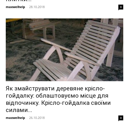
maxwelhelp
-
28.10.2018
0
Як змайструвати деревяне крісло-
гойдалку: облаштовуємо місце для
відпочинку. Крісло-гойдалка своїми
силами...
maxwelhelp
-
26.10.2018
0