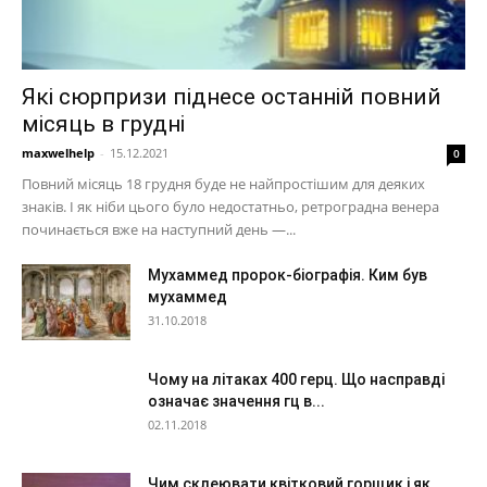
Які сюрпризи піднесе останній повний
місяць в грудні
maxwelhelp
-
15.12.2021
0
Повний місяць 18 грудня буде не найпростішим для деяких
знаків. І як ніби цього було недостатньо, ретроградна венера
починається вже на наступний день —...
Мухаммед пророк-біографія. Ким був
мухаммед
31.10.2018
Чому на літаках 400 герц. Що насправді
означає значення гц в...
02.11.2018
Чим склеювати квітковий горщик і як