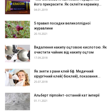
його прикрасити. Як склеїти кераміку...
04.01.2019
5 правил посадки великоплідної
журавлини
20.10.2021
Видалення накипу оцтовою кислотою. Як
очистити чайник від накипу оцтом
17.09.2018
Як зняти з рани клей бф. Медичний
хірургічний клей( біоклей), показання...
25.07.2018
Альберт пірпойнт-останній кат імперії
01.11.2021