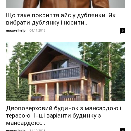
Що таке покриття айс у дублянки. Як
вибрати дублянку і носити...
maxwelhelp
-
04.11.2018
0
Двоповерховий будинок з мансардою і
терасою. Інші варіанти будинку з
мансардою:...
maxwelhelp
-
31.10.2018
0