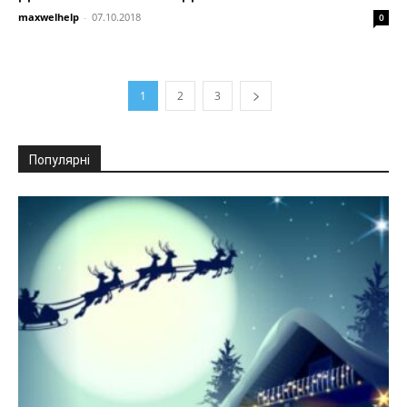
maxwelhelp
-
07.10.2018
0
1
2
3
Популярні