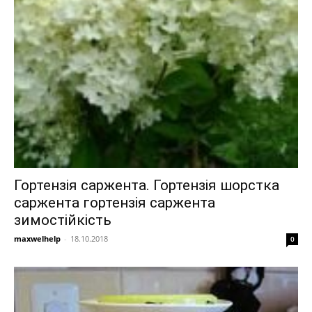
Гортензія саржента. Гортензія шорстка
саржента гортензія саржента
зимостійкість
maxwelhelp
-
18.10.2018
0