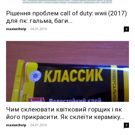
Рішення проблем call of duty: wwii (2017)
для пк: гальма, баги...
maxwelhelp
-
04.01.2019
0
Чим склеювати квітковий горщик і як
його прикрасити. Як склеїти кераміку...
maxwelhelp
-
04.01.2019
0