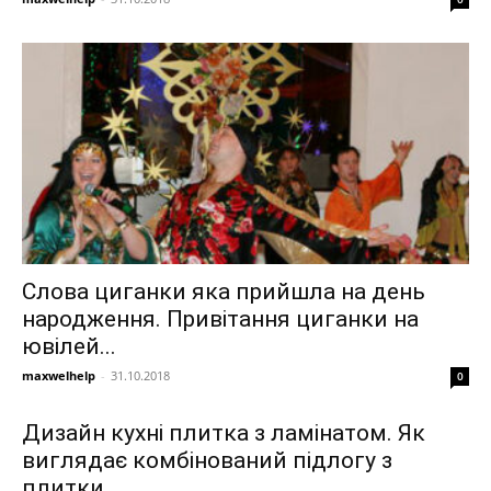
Слова циганки яка прийшла на день
народження. Привітання циганки на
ювілей...
maxwelhelp
-
31.10.2018
0
Дизайн кухні плитка з ламінатом. Як
виглядає комбінований підлогу з
плитки...