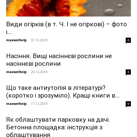
Види огірків (в т. Ч. І не огіркові) – фото
і...
maxwelhelp
-
31.12.2018
0
Насіння. Вищі насіннєві рослини не
насіннєві рослини
maxwelhelp
-
26.12.2018
0
Що таке антиутопія в літературі?
(коротко і зрозуміло). Кращі книги в...
maxwelhelp
-
17.12.2018
0
Як облаштувати парковку на дачі.
Бетонна площадка: інструкція з
облаштування