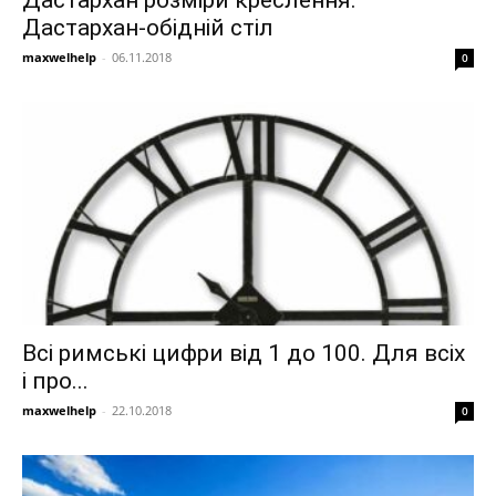
Дастархан розміри креслення.
Дастархан-обідній стіл
maxwelhelp
-
06.11.2018
0
Всі римські цифри від 1 до 100. Для всіх
і про...
maxwelhelp
-
22.10.2018
0