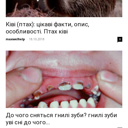
Ківі (птах): цікаві факти, опис,
особливості. Птах ківі
maxwelhelp
-
18.10.2018
0
До чого сняться гнилі зуби? гнилі зуби
уві сні до чого...