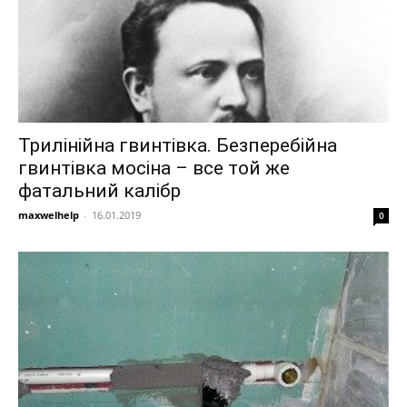
Трилінійна гвинтівка. Безперебійна
гвинтівка мосіна – все той же
фатальний калібр
maxwelhelp
-
16.01.2019
0