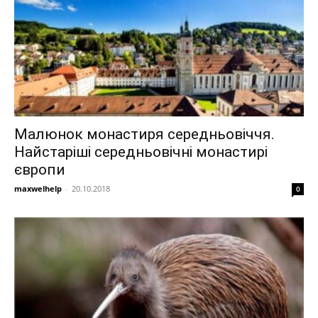
Малюнок монастиря середньовіччя.
Найстаріші середньовічні монастирі
європи
maxwelhelp
-
20.10.2018
0