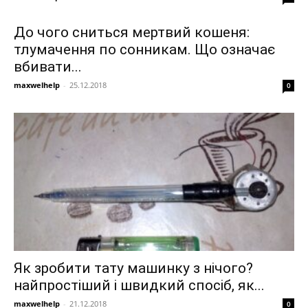
До чого сниться мертвий кошеня:
тлумачення по сонникам. Що означає
вбивати...
maxwelhelp
-
25.12.2018
0
Як зробити тату машинку з нічого?
найпростіший і швидкий спосіб, як...
maxwelhelp
-
21.12.2018
0