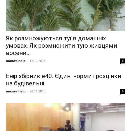
Як розмножуються туї в домашніх
умовах. Як розмножити тую живцями
восени...
maxwelhelp
-
17.12.2018
0
Енір збірник е40. Єдині норми і розцінки
на будівельні
maxwelhelp
-
28.11.2018
0