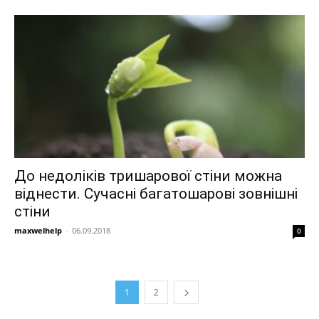
До недоліків тришарової стіни можна
віднести. Сучасні багатошарові зовнішні
стіни
maxwelhelp
-
06.09.2018
0
1
2