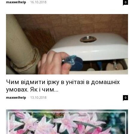
maxwelhelp
-
16.10.2018
0
Чим відмити іржу в унітазі в домашніх
умовах. Як і чим...
maxwelhelp
-
13.10.2018
0