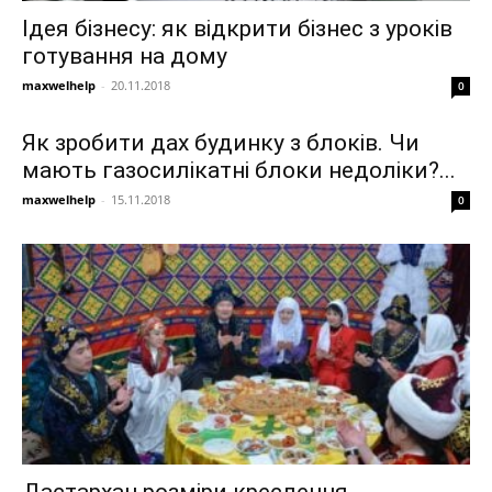
Ідея бізнесу: як відкрити бізнес з уроків
готування на дому
maxwelhelp
-
20.11.2018
0
Як зробити дах будинку з блоків. Чи
мають газосилікатні блоки недоліки?...
maxwelhelp
-
15.11.2018
0