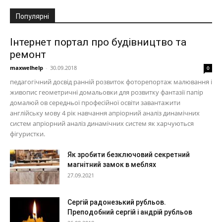
Популярні
Інтернет портал про будівництво та
ремонт
maxwelhelp
-
30.09.2018
0
педагогічний досвід ранній розвиток фоторепортаж малювання і
живопис геометричні домальовки для розвитку фантазії папір
домалюй ов середньої професійної освіти завантажити
англійську мову 4 рік навчання апріорний аналіз динамічних
систем апріорний аналіз динамічних систем як харчуються
фігуристки.
Як зробити безключовий секретний
магнітний замок в меблях
27.09.2021
Сергій радонезький рубльов.
Преподобний сергій і андрій рубльов