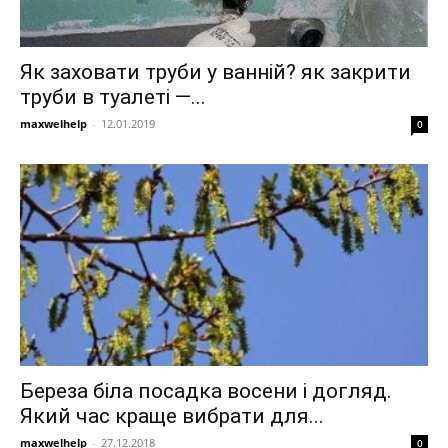
Як заховати труби у ванній? як закрити
труби в туалеті —...
maxwelhelp
-
12.01.2019
0
Береза біла посадка восени і догляд.
Який час краще вибрати для...
maxwelhelp
-
27.12.2018
0