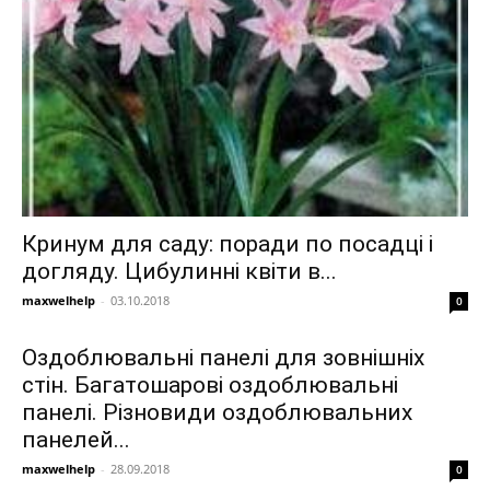
Кринум для саду: поради по посадці і
догляду. Цибулинні квіти в...
maxwelhelp
-
03.10.2018
0
Оздоблювальні панелі для зовнішніх
стін. Багатошарові оздоблювальні
панелі. Різновиди оздоблювальних
панелей...
maxwelhelp
-
28.09.2018
0