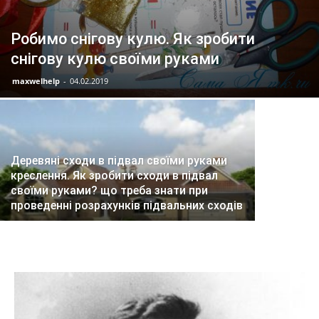
Робимо снігову кулю. Як зробити
Технолог
снігову кулю своїми руками
виробу л
maxwelhelp
-
04.02.2019
у всіх п
Деревяні сходи в підвал своїми руками
креслення. Як зробити сходи в підвал
своїми руками? що треба знати при
проведенні розрахунків підвальних сходів