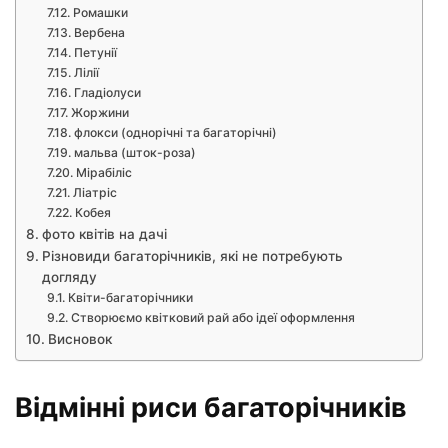
Ромашки
Вербена
Петунії
Лілії
Гладіолуси
Жоржини
флокси (однорічні та багаторічні)
мальва (шток-роза)
Мірабіліс
Ліатріс
Кобея
фото квітів на дачі
Різновиди багаторічників, які не потребують
догляду
Квіти-багаторічники
Створюємо квітковий рай або ідеї оформлення
Висновок
Відмінні риси багаторічників