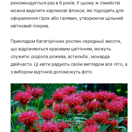
рекомендується раз в 6 років. У цьому ж сімействі
можна виділити карликові флокси, які підходять для
оформлення гірок або галявин, утворюючи щільний
квітковий покрив.
Прикладом багаторічних рослин середньої висоти,
що відрізняються красивим цвітінням, можуть
служити: родіола рожева,
астильба
, монарда
двійчаста. Ці квіти радують своїм виглядом все літо, а
з вибором відтінків допоможуть фото.