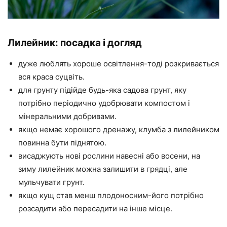
Лилейник: посадка і догляд
дуже люблять хороше освітлення-тоді розкривається
вся краса суцвіть.
для грунту підійде будь-яка садова грунт, яку
потрібно періодично удобрювати компостом і
мінеральними добривами.
якщо немає хорошого дренажу, клумба з лилейником
повинна бути піднятою.
висаджують нові рослини навесні або восени, на
зиму лилейник можна залишити в грядці, але
мульчувати грунт.
якщо кущ став менш плодоносним-його потрібно
розсадити або пересадити на інше місце.