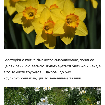
Багаторічна квітка сімейства амарилісових, починає
цвісти ранньою весною. Культивується близько 25 видів,
в тому числі трубчасті, махрові, дрібно – і
крупнокорончатие, цикломеновідние та інші.