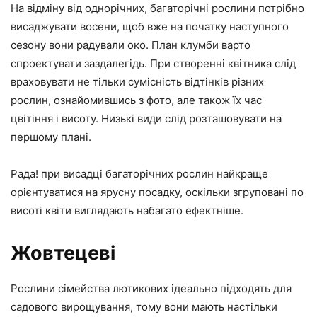
На відміну від однорічних, багаторічні рослини потрібно
висаджувати восени, щоб вже на початку наступного
сезону вони радували око. План клумби варто
спроектувати заздалегідь. При створенні квітника слід
враховувати не тільки сумісність відтінків різних
рослин, ознайомившись з фото, але також їх час
цвітіння і висоту. Низькі види слід розташовувати на
першому плані.
Рада! при висадці багаторічних рослин найкраще
орієнтуватися на ярусну посадку, оскільки згруповані по
висоті квіти виглядають набагато ефектніше.
Жовтецеві
Рослини сімейства лютикових ідеально підходять для
садового вирощування, тому вони мають настільки