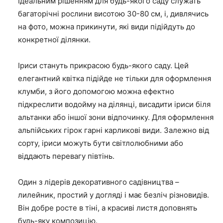
Ідеальним рішенням для будь-якого саду служать
багаторічні рослини висотою 30-80 см, і, дивлячись
на фото, можна прикинути, які види підійдуть до
конкретної ділянки.
Іриси стануть прикрасою будь-якого саду. Цей
елегантний квітка підійде не тільки для оформлення
клумби, з його допомогою можна ефектно
підкреслити водойму на ділянці, висадити іриси біля
альтанки або іншої зони відпочинку. Для оформлення
альпійських гірок гарні карликові види. Залежно від
сорту, іриси можуть бути світлолюбними або
віддають перевагу півтінь.
Один з лідерів декоративного садівництва –
лилейник, простий у догляді і має безліч різновидів.
Він добре росте в тіні, а красиві листя доповнять
будь-яку композицію.