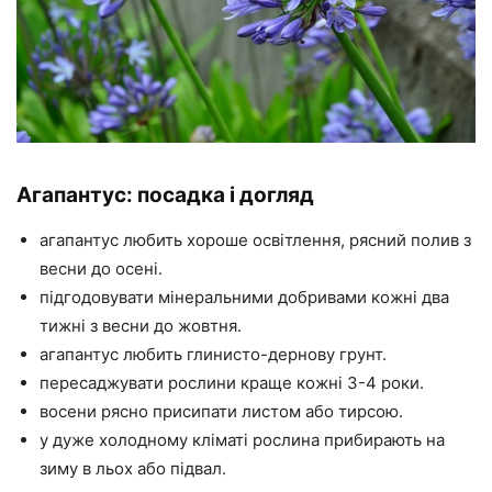
Агапантус: посадка і догляд
агапантус любить хороше освітлення, рясний полив з
весни до осені.
підгодовувати мінеральними добривами кожні два
тижні з весни до жовтня.
агапантус любить глинисто-дернову грунт.
пересаджувати рослини краще кожні 3-4 роки.
восени рясно присипати листом або тирсою.
у дуже холодному кліматі рослина прибирають на
зиму в льох або підвал.