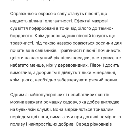
Справжньою окрасою саду стануть півонії, що
надають ділянці елегантності. Ефектні махрові
суцвіття пофарбовані в тони від білого до темно-
бордового. Крім деревовидних півоній існують ще
трав’янисті, під такою назвою ховаються рослини для
початківців садівників. Трав’янисті півонії починають
цвісти на наступний рік після посадки, але триває це
набагато менше, ніж у деревовидних. Півонії досить
вимогливі, з добрив їм підійдуть тільки мінеральні,
крім цього, необхідно забезпечувати рясний полив.
Одним з найпопулярніших і невибагливих квітів
можна вважати ромашку садову, яка добре виглядає
на будь-якій клумбі. Вона відрізняється тривалим
періодом цвітіння, вимагаючи при догляді помірного
поливу і найпростіших добрив. Серед різновидів