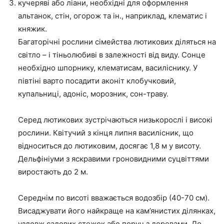
кучеряві або ліани, необхідні для оформлення
альтанок, стін, огорож та ін., наприклад, клематис і
княжик.
Багаторічні рослини сімейства лютикових діляться на
світло – і тіньолюбиві в залежності від виду. Сонце
необхідно шпорнику, клематисам, василіснику. У
півтіні варто посадити аконіт клобучковий,
купальниці, адоніс, морозник, сон-траву.
Серед лютикових зустрічаються низькорослі і високі
рослини. Квітучий з кінця липня василісник, що
відноситься до лютиковим, досягає 1,8 м у висоту.
Дельфініуми з яскравими гроновидними суцвіттями
виростають до 2 м.
Середнім по висоті вважається водозбір (40-70 см).
Висаджувати його найкраще на кам’янистих ділянках,
уздовж садових стежок або поруч з деревами. До