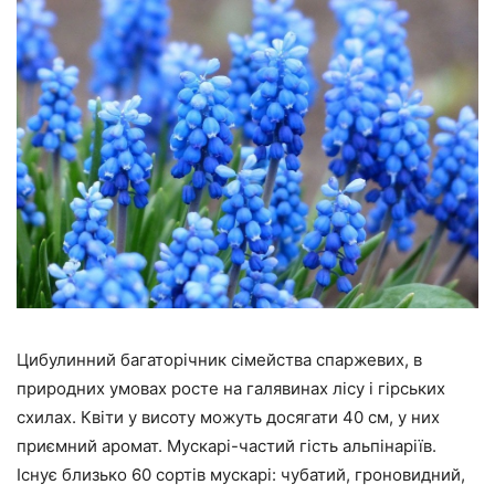
Цибулинний багаторічник сімейства спаржевих, в
природних умовах росте на галявинах лісу і гірських
схилах. Квіти у висоту можуть досягати 40 см, у них
приємний аромат. Мускарі-частий гість альпінаріїв.
Існує близько 60 сортів мускарі: чубатий, гроновидний,