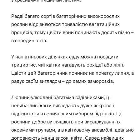
Рада! багато сортів багаторічних високорослих
рослин відрізняються тривалістю вегетаційних
процесів, тому цвісти вони починають досить пізно –
в середині літа.
У напівтіньових ділянках саду можна посадити
трициртис, чиї квітки нагадують орхідеї або лілії.
Цвісти цей багаторічник починає на початку липня, а
радує своїм виглядом – до самих заморозків.
Люпини улюблені багатьма садівниками, ці
невибагливі квіти виглядають дуже яскраво і
відрізняються величезним вибором відтінків. Ці
рослини добре виглядають при висаджуванні їх
окремими групами, а в квітковому ансамблі ідеально
доповнюють менш високі квіти. Серед найвищих