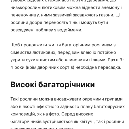
низькорослим лютиковим можна віднести анемону і
печеночницу, ними зазвичай засаджують газони. Ці
рослини добре переносять тінь і можуть бути
розсаджені поблизу з водоймами.
Щоб продовжити життя багаторічним рослинам з
сімейства лютикових, перед зимівлею їх потрібно
укрити сухим листям або ялиновими гілками. Раз в 3-
4 роки (крім дворічних сортів) необхідна пересадка.
Високі багаторічники
Такі рослини можна висаджувати окремими групами
або в якості ефектного заднього плану багатоярусних
композицій, як на фото. Серед високих
багаторічників зустрічаються як квітучі, так і рослини
з красивими пишними листям.