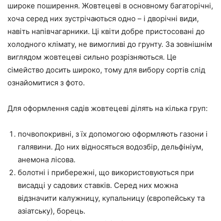
широке поширення. Жовтецеві в основному багаторічні,
хоча серед них зустрічаються одно – і дворічні види,
навіть напівчагарники. Ці квіти добре пристосовані до
холодного клімату, не вимогливі до грунту. За зовнішнім
виглядом жовтецеві сильно розрізняються. Це
сімейство досить широко, тому для вибору сортів слід
ознайомитися з фото.
Для оформлення садів жовтецеві ділять на кілька груп:
почвопокривні, з їх допомогою оформляють газони і
галявини. До них відносяться водозбір, дельфініум,
анемона лісова.
болотні і прибережні, що використовуються при
висадці у садових ставків. Серед них можна
відзначити калужницу, купальницу (європейську та
азіатську), борець.