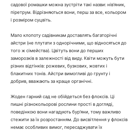
садової ромашки можна зустріти такі назви: нів’яник,
піретрум. Відрізняються вони, перш за все, кольором
і розміром суцвіть.
Мало клопоту садівникам доставлять багаторічні
айстри (не плутати з однорічними, що відносяться до
того ж сімейства). Цвітуть вони до перших
заморозків в залежності від виду. Квіти можуть бути
різних відтінків: рожевих, бузкових, жовтих і
блакитних тонів. Айстри вимогливі до грунту і
добрив, вважають за краще органічні.
Жоден гарний сад не обійдеться без флоксів. Ці
пишні різнокольорові рослини прості в догляді,
поведінкою вони нагадують бур’яни, тому важливо
стежити за їх розростанням. До висвітлення у флоксів
немає особливих вимог, пересаджувати їх