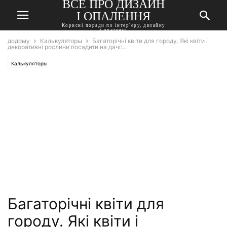
ВСЕ ПРО ДИЗАЙН
І ОПАЛЕННЯ
Корисні поради по інтер'єру, дизайну
і опаленні
додому
Калькуляторы
Багаторічні квіти для городу. Які квіти і
декоративні рослини посадити на дачі:...
Калькуляторы
Багаторічні квіти для
городу. Які квіти і