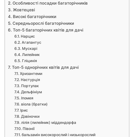
Особливості посадки багаторічників
Жовтецеві
Високі багаторічники
Середньорослі багаторічники
Топ-5 багаторічних квітів для дачі
Нарцис
Агапантус
Мускарі
Лилейник
Гліцинія
Топ-5 однорічних квітів для дачі
Хризантеми
Настурція
Портулак
Дельфініум
Іпомея
віола (братки)
Ірис
Дзвіночки
лілія (лилейник) міддендорфа
Півонії
бальзамін високорослий і низькорослий