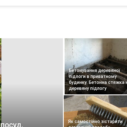
л
і
м
а
т
і
Бетонування деревяної
підлоги в приватному
будинку. Бетонна стяжка 
деревяну підлогу
Як самостійно зістарити
посуд.