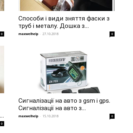
Способи і види зняття фаски з
труб і металу. Дошка з...
maxwelhelp
-
27.10.2018
0
0
Сигналізації на авто з gsm і gps.
Сигналізації на авто з...
..
maxwelhelp
-
15.10.2018
0
0