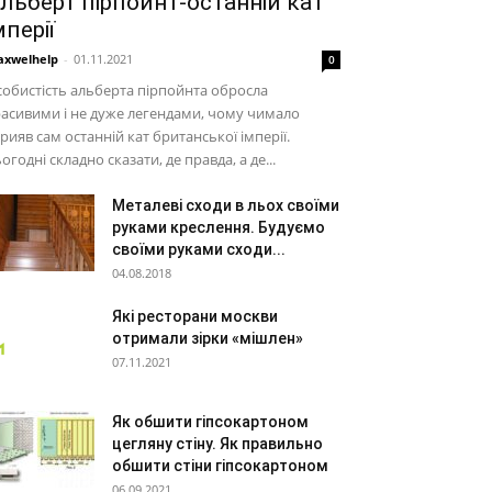
льберт пірпойнт-останній кат
мперії
xwelhelp
-
01.11.2021
0
обистість альберта пірпойнта обросла
асивими і не дуже легендами, чому чимало
рияв сам останній кат британської імперії.
огодні складно сказати, де правда, а де...
Металеві сходи в льох своїми
руками креслення. Будуємо
своїми руками сходи...
04.08.2018
Які ресторани москви
отримали зірки «мішлен»
07.11.2021
Як обшити гіпсокартоном
цегляну стіну. Як правильно
обшити стіни гіпсокартоном
06.09.2021