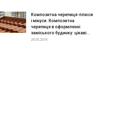
Композитна черепиця-плюси
і мінуси. Композитна
черепиця в оформленні
заміського будинку: цікаві...
28.05.2018