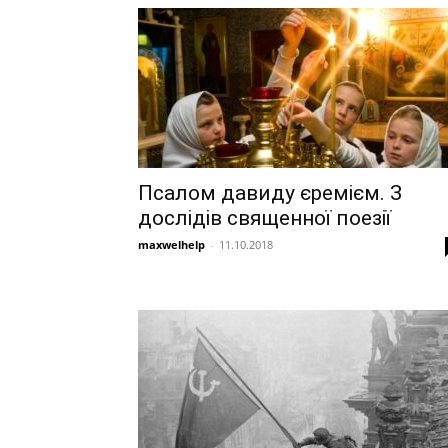
Псалом давиду єремієм. З
дослідів священної поезії
maxwelhelp
-
11.10.2018