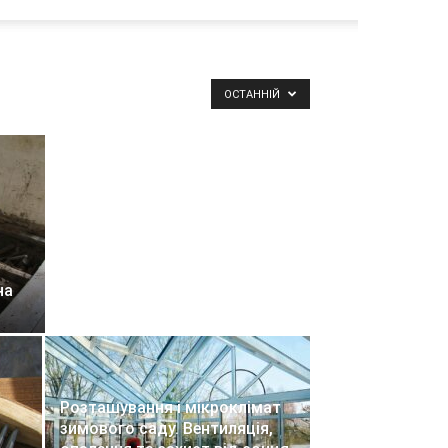
ОСТАННІЙ
на
Розташування і мікроклімат
зимового саду. Вентиляція,