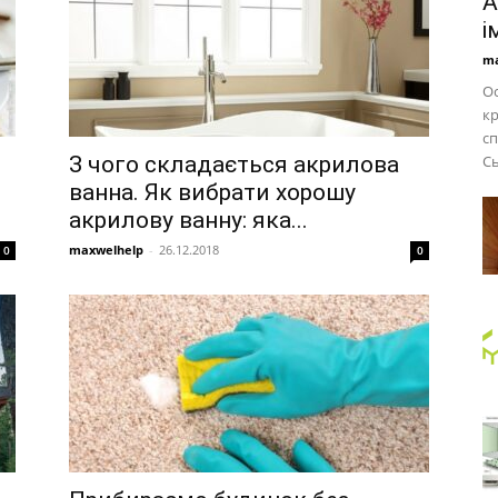
А
і
ma
Ос
кр
сп
З чого складається акрилова
Сь
ванна. Як вибрати хорошу
акрилову ванну: яка...
maxwelhelp
-
26.12.2018
0
0