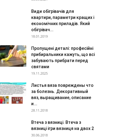
Види обігрівачів для
квартири, параметри кращих і
економічних приладів. Який
обігрівач...
18.01.2019
Пропущені деталі: професійні
прибиральники кажуть, що всі
забувають прибрати перед
святами
19.11.2025
Листья вяза повреждены что
за болезнь. Декоративный
вяз, выращивание, описание
и...
28.11.2018
Втеча з вязниці. Втеча з
вязниці ігри вязниця на двох 2
30.06.2018