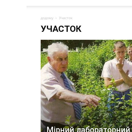
додому
Участок
УЧАСТОК
Мірний лабораторний 