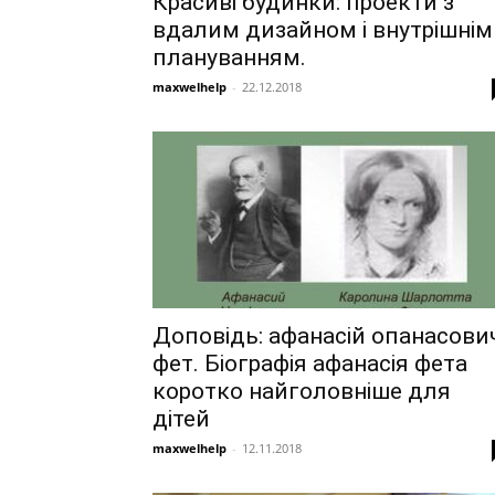
Красиві будинки: проекти з
вдалим дизайном і внутрішнім
плануванням.
maxwelhelp
-
22.12.2018
Доповідь: афанасій опанасови
фет. Біографія афанасія фета
коротко найголовніше для
дітей
maxwelhelp
-
12.11.2018