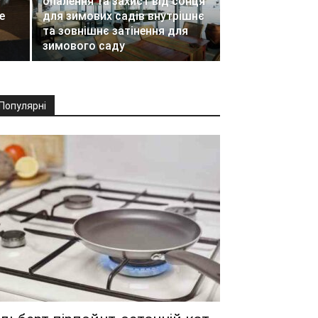
опалення та захист від сонця
е
для зимових садів внутрішнє
та зовнішнє затінення для
зимового саду
Популярні