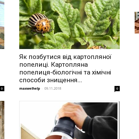
Як позбутися від картопляної
попелиці. Картопляна
попелиця-біологічні та хімічні
способи знищення...
maxwelhelp
-
09.11.2018
0
0