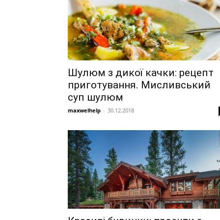
Шулюм з дикої качки: рецепт
приготування. Мисливський
суп шулюм
maxwelhelp
-
30.12.2018