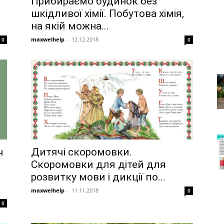
Прибираємо будинок без
шкідливої хімії. Побутова хімія,
на якій можна...
maxwelhelp
-
12.12.2018
0
0
ч
Дитячі скоромовки.
Скоромовки для дітей для
розвитку мови і дикції по...
maxwelhelp
-
11.11.2018
0
0