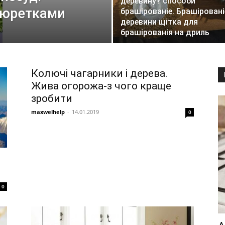
деревину? способи
 бюретками
брашірованіе. Брашіровані
деревини щітка для
брашірованія на дриль
Колючі чагарники і дерева.
Жива огорожа-з чого краще
зробити
maxwelhelp
-
14.01.2019
0
0