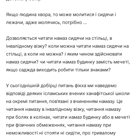
Якщо людина хвора, то може молитися і сидячи і
лежачи, адже молячись, потрібно …
Дозволяється читати намаз сидячи на стільці, в
інвалідному візку? коли можна читати намаз сидячи на
стільці, а коли не можна? і яким чином здійснювати
намаз сидячи? чи читати намаз будинку замість мечеті,
якщо саджда виходить робити тільки знаками?
У сьогоднішній добірці питань фікха ми наведемо
відповіді деяких ісламських вчених ханафітської школи
на окремі питання, пов’язані з вчиненням намазу. Це
читання намазу в інвалідному візку, читання намазу
при болях в колінах, читати намаз будинку або в мечеті
при фізичних обмеженнях, читання намазу при
неможливості ні стояти ні сидіти, про тривалому