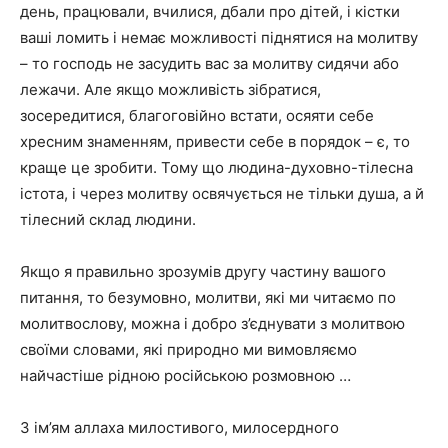
день, працювали, вчилися, дбали про дітей, і кістки
ваші ломить і немає можливості піднятися на молитву
– то господь не засудить вас за молитву сидячи або
лежачи. Але якщо можливість зібратися,
зосередитися, благоговійно встати, осяяти себе
хресним знаменням, привести себе в порядок – є, то
краще це зробити. Тому що людина-духовно-тілесна
істота, і через молитву освячується не тільки душа, а й
тілесний склад людини.
Якщо я правильно зрозумів другу частину вашого
питання, то безумовно, молитви, які ми читаємо по
молитвослову, можна і добро з’єднувати з молитвою
своїми словами, які природно ми вимовляємо
найчастіше рідною російською розмовною …
З ім’ям аллаха милостивого, милосердного