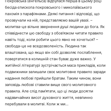
Покровська (енгельса) відбулася перша в цьому році
бесіда єпископа покровського і миколаївського
пахомія з парафіянами. Деякі питання і відповіді, що
прозвучали на ній, представляємо вашій увазі. –
молитва-це вільне звернення душі людини до бога. Як
співвіднести цю свободу з обов’язком читати правило
навіть тоді, коли робити цього явно не хочеться? –
свобода-це не вседозволеність. Людина так
влаштована, що якщо він собі дозволяє послаблення,
повертатися в колишній стан буває дуже важко. У
житійної літературі зустрічається маса прикладів, коли
подвижники залишали своє молитовне правило заради
надання любові прийшли братам. Таким чином, вони
заповідь любові ставили вище свого молитовного
правила. Але слід пам’ятати, що ці люди досягли
надзвичайних висот духовного життя, невпинно
перебували в молитві. Коли ж ми…