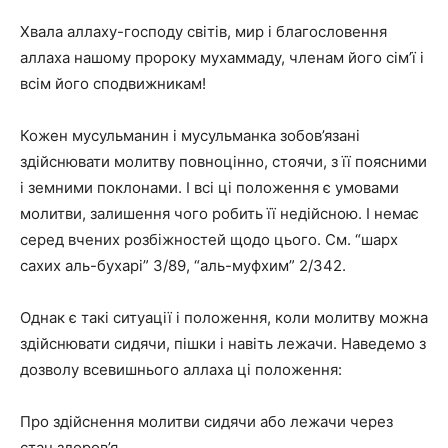
Хвала аллаху-господу світів, мир і благословення
аллаха нашому пророку мухаммаду, членам його сім’ї і
всім його сподвижникам!
Кожен мусульманин і мусульманка зобов’язані
здійснювати молитву повноцінно, стоячи, з її поясними
і земними поклонами. І всі ці положення є умовами
молитви, залишення чого робить її недійсною. І немає
серед вчених розбіжностей щодо цього. См. “шарх
сахих аль-бухарі” 3/89, “аль-муфхим” 2/342.
Однак є такі ситуації і положення, коли молитву можна
здійснювати сидячи, пішки і навіть лежачи. Наведемо з
дозволу всевишнього аллаха ці положення:
Про здійснення молитви сидячи або лежачи через
стан здоров’я