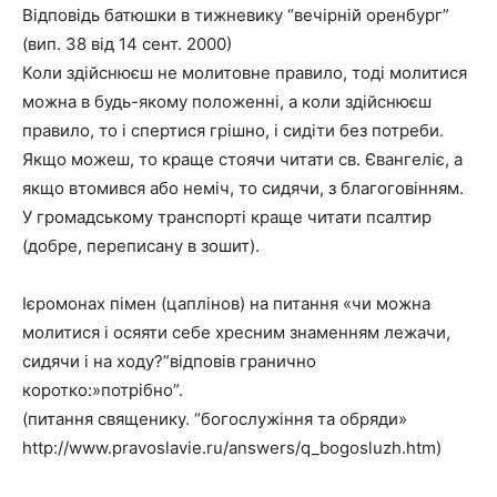
Відповідь батюшки в тижневику “вечірній оренбург”
(вип. 38 від 14 сент. 2000)
Коли здійснюєш не молитовне правило, тоді молитися
можна в будь-якому положенні, а коли здійснюєш
правило, то і спертися грішно, і сидіти без потреби.
Якщо можеш, то краще стоячи читати св. Євангеліє, а
якщо втомився або неміч, то сидячи, з благоговінням.
У громадському транспорті краще читати псалтир
(добре, переписану в зошит).
Ієромонах пімен (цаплінов) на питання «чи можна
молитися і осяяти себе хресним знаменням лежачи,
сидячи і на ходу?”відповів гранично
коротко:»потрібно”.
(питання священику. “богослужіння та обряди»
http://www.pravoslavie.ru/answers/q_bogosluzh.htm)