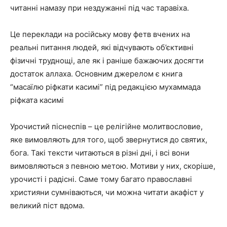
читанні намазу при нездужанні під час таравіха.
Це переклади на російську мову фетв вчених на
реальні питання людей, які відчувають об’єктивні
фізичні труднощі, але як і раніше бажаючих досягти
достаток аллаха. Основним джерелом є книга
“масаїлю ріфкати касимі” під редакцією мухаммада
ріфката касимі
Урочистий піснеспів – це релігійне молитвословие,
яке вимовляють для того, щоб звернутися до святих,
бога. Такі тексти читаються в різні дні, і всі вони
вимовляються з певною метою. Мотиви у них, скоріше,
урочисті і радісні. Саме тому багато православні
християни сумніваються, чи можна читати акафіст у
великий піст вдома.