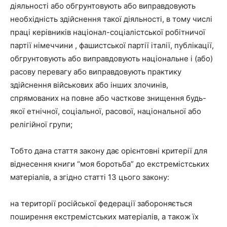
діяльності або обгрунтовують або виправдовують
необхідність здійснення такої діяльності, в тому числі
праці керівників націонал-соціалістської робітничої
партії німеччини , фашистської партії італії, публікації,
обгрунтовують або виправдовують національне і (або)
расову перевагу або виправдовують практику
здійснення військових або інших злочинів,
спрямованих на повне або часткове знищення будь-
якої етнічної, соціальної, расової, національної або
релігійної групи;
Тобто дана стаття закону дає орієнтовні критерії для
віднесення книги “моя боротьба” до екстремістських
матеріалів, а згідно статті 13 цього закону:
на території російської федерації забороняється
поширення екстремістських матеріалів, а також їх