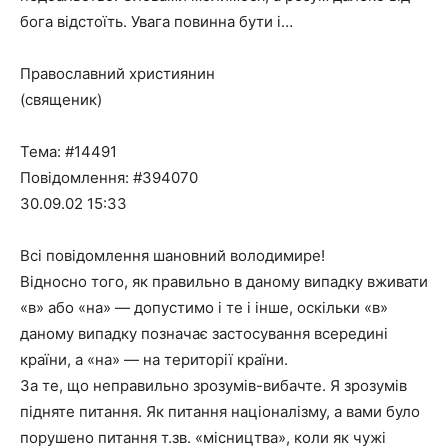
бога відстоїть. Увага повинна бути і…
Православний християнин
(священик)
Тема: #14491
Повідомлення: #394070
30.09.02 15:33
Всі повідомлення шановний володимире!
Відносно того, як правильно в даному випадку вживати
«в» або «на» — допустимо і те і інше, оскільки «в»
даному випадку позначає застосування всередині
країни, а «на» — на території країни.
За те, що неправильно зрозумів-вибачте. Я зрозумів
підняте питання. Як питання націоналізму, а вами було
порушено питання т.зв. «місництва», коли як чужі