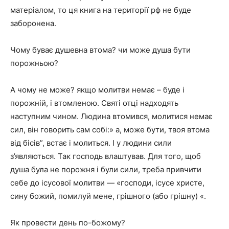
матеріалом, то ця книга на території рф не буде
заборонена.
Чому буває душевна втома? чи може душа бути
порожньою?
А чому не може? якщо молитви немає – буде і
порожній, і втомленою. Святі отці надходять
наступним чином. Людина втомився, молитися немає
сил, він говорить сам собі:» а, може бути, твоя втома
від бісів”, встає і молиться. І у людини сили
з’являються. Так господь влаштував. Для того, щоб
душа була не порожня і були сили, треба привчити
себе до ісусової молитви — «господи, ісусе христе,
сину божий, помилуй мене, грішного (або грішну) «.
Як провести день по-божому?