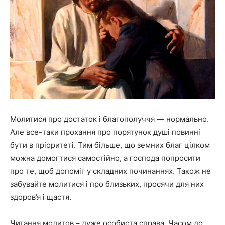
Молитися про достаток і благополуччя — нормально.
Але все-таки прохання про порятунок душі повинні
бути в пріоритеті. Тим більше, що земних благ цілком
можна домогтися самостійно, а господа попросити
про те, щоб допоміг у складних починаннях. Також не
забувайте молитися і про близьких, просячи для них
здоров’я і щастя.
Читання молитов – дуже особиста справа. Часом до