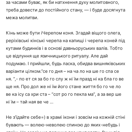
за часами буває, як би натхнення духу молитовного,
треба довести до постійного стану, — і буде досягнута
межа молитви.
Кінь може бути іЧерепом коня. Згадай віщого олега,
реріхівські кінські черепа на капищі і черепа коней під
кутами будинків і в основі давньоруських валів. Тобто
це відлуння ще язичницького ритуалу. Але дай
подумаю. І прийшли, будь ласка, обидва вишняківських
варіанти цілком.”се го дня – на ча ло на ше го спа се
ня. “,- по ет ся за бо го слу ж ні їм празд ні ка бла го ве
ще ня. Про дол же ні їм його стане життя бо го че ло
ве ка ісу са хри ста – “сот ро го пекла ма”, а за вер ше
ні їм – тай ная ве че …
Не з’їдайте себе=) в храмі ікони і зовсім на кожній стіні
бувають — волею-неволею спиною до яких-небудь і