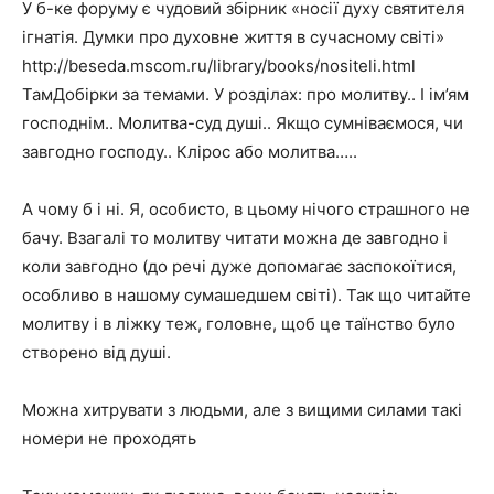
У б-ке форуму є чудовий збірник «носії духу святителя
ігнатія. Думки про духовне життя в сучасному світі»
http://beseda.mscom.ru/library/books/nositeli.html
ТамДобірки за темами. У розділах: про молитву.. І ім’ям
господнім.. Молитва-суд душі.. Якщо сумніваємося, чи
завгодно господу.. Клірос або молитва…..
А чому б і ні. Я, особисто, в цьому нічого страшного не
бачу. Взагалі то молитву читати можна де завгодно і
коли завгодно (до речі дуже допомагає заспокоїтися,
особливо в нашому сумашедшем світі). Так що читайте
молитву і в ліжку теж, головне, щоб це таїнство було
створено від душі.
Можна хитрувати з людьми, але з вищими силами такі
номери не проходять