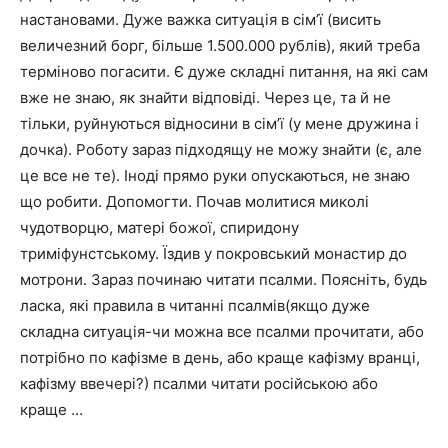
настановами. Дуже важка ситуація в сім’ї (висить
величезний борг, більше 1.500.000 рублів), який треба
терміново погасити. Є дуже складні питання, на які сам
вже не знаю, як знайти відповіді. Через це, та й не
тільки, руйнуються відносини в сім’ї (у мене дружина і
дочка). Роботу зараз підходящу не можу знайти (є, але
це все не те). Іноді прямо руки опускаються, не знаю
що робити. Допомогти. Почав молитися миколі
чудотворцю, матері божої, спиридону
триміфунстському. Їздив у покровський монастир до
мотрони. Зараз починаю читати псалми. Поясніть, будь
ласка, які правила в читанні псалмів(якщо дуже
складна ситуація-чи можна все псалми прочитати, або
потрібно по кафізме в день, або краще кафізму вранці,
кафізму ввечері?) псалми читати російською або
краще …