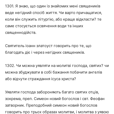
1301. Я знаю, що один із знайомих мені священиків
веде негідний спосіб життя. Чи варто причащатися,
коли він служить літургію, або краще відкласти? те
саме стосується освячення води та інших
священнодійств.
Святитель іоанн златоуст говорить про те, що
благодать діє і через негідних священиків.
1302. Чи можна уявляти на молитві господа, святих? чи
можна збуджувати в собі бажання побачити ангелів
або відчути страждання ісуса христа?
Уявляти господа забороняють багато святих отців,
зокрема, преп. Симеон новий богослов і свт. Феофан
затворник. Преподобний симеон новий богослов
говорить про трьох образах молитви, і молитва з уявою