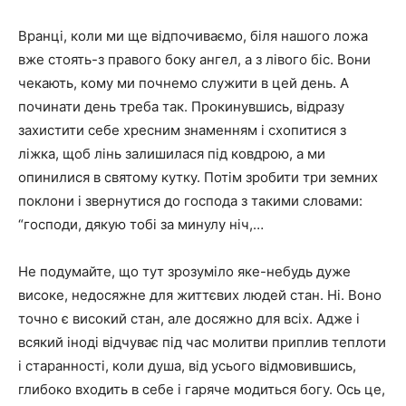
Вранці, коли ми ще відпочиваємо, біля нашого ложа
вже стоять-з правого боку ангел, а з лівого біс. Вони
чекають, кому ми почнемо служити в цей день. А
починати день треба так. Прокинувшись, відразу
захистити себе хресним знаменням і схопитися з
ліжка, щоб лінь залишилася під ковдрою, а ми
опинилися в святому кутку. Потім зробити три земних
поклони і звернутися до господа з такими словами:
“господи, дякую тобі за минулу ніч,…
Не подумайте, що тут зрозуміло яке-небудь дуже
високе, недосяжне для життєвих людей стан. Ні. Воно
точно є високий стан, але досяжно для всіх. Адже і
всякий іноді відчуває під час молитви приплив теплоти
і старанності, коли душа, від усього відмовившись,
глибоко входить в себе і гаряче модиться богу. Ось це,