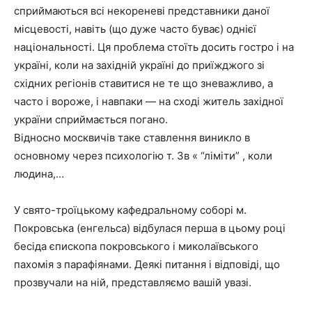
сприймаються всі некореневі представники даної
місцевості, навіть (що дуже часто буває) однієї
національності. Ця проблема стоїть досить гостро і на
україні, коли на західній україні до приїжджого зі
східних регіонів ставитися не те що зневажливо, а
часто і вороже, і навпаки — на сході житель західної
україни сприймається погано.
Відносно москвичів таке ставлення виникло в
основному через психологію т. Зв « “ліміти” , коли
людина,…
У свято-троїцькому кафедральному соборі м.
Покровська (енгельса) відбулася перша в цьому році
бесіда єпископа покровського і миколаївського
пахомія з парафіянами. Деякі питання і відповіді, що
прозвучали на ній, представляємо вашій увазі.