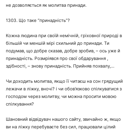
не дозволяється як молитва принади.
1303. Що таке “принадність”?
Кожна людина при своїй немічній, гріховної природі в
більшій чи меншій мірі схильний до принади. Ти
подумав, що добре сказав, добре зробив, – ось уже й
принадність. Розмріявся про свої обдарування ,
здібності, – знову принадність. Прийняв похвалу,…
Чи доходить молитва, якщо її читаєш на сон грядущий
лежачи в ліжку, вночі? і чи обов’язково спілкуватися з
господом через молитву, чи можна просити мовою
спілкування?
Шановний відвідувач нашого сайту, звичайно ж, якщо
ви на ліжку перебуваєте без сил, працювали цілий