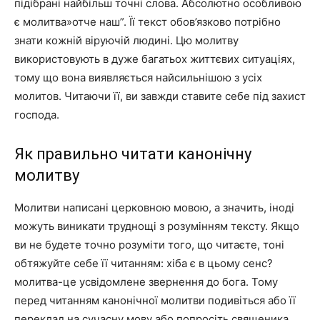
підібрані найбільш точні слова. Абсолютно особливою
є молитва»отче наш”. Її текст обов’язково потрібно
знати кожній віруючій людині. Цю молитву
використовують в дуже багатьох життєвих ситуаціях,
тому що вона виявляється найсильнішою з усіх
молитов. Читаючи її, ви завжди ставите себе під захист
господа.
Як правильно читати канонічну
молитву
Молитви написані церковною мовою, а значить, іноді
можуть виникати труднощі з розумінням тексту. Якщо
ви не будете точно розуміти того, що читаєте, тоні
обтяжуйте себе її читанням: хіба є в цьому сенс?
молитва-це усвідомлене звернення до бога. Тому
перед читанням канонічної молитви подивіться або її
переклад на сучасну мову або попросіть священика