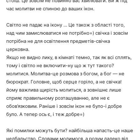
стоїш. Це зовсім не повинно вас хвилювати. Ви ж під
час молитви не спиною до ваших ікон.
Світло не падає на ікону … Це також з області того,
над чим замислюватися не потрібно=) свічка і зовсім
потрібна не для освітлення предметів-свічка
церковна.
Якщо не видно лику, в кімнаті темно, так як всі сплять,
тому і світло не включити-ну що ж тут такого?
молитися. Молитва-це розмова з богом, а бог — не
бюрократ. Головне, щоб серце горіло, а не свічка!
йому важлива щирість молиться, а зовнішнє лише
сприяє правильному розташуванню, але не є
обов’язковим. Раніше і зовсім ікон не було-і добре
було. А тепер ось є, і теж добре=)
Які помилки можуть бути? найбільша напасть-це наше
недбальство. Словами молимося, а розум далеко від