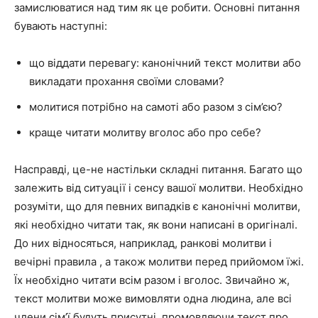
замислюватися над тим як це робити. Основні питання
бувають наступні:
що віддати перевагу: канонічний текст молитви або
викладати прохання своїми словами?
молитися потрібно на самоті або разом з сім’єю?
краще читати молитву вголос або про себе?
Насправді, це-не настільки складні питання. Багато що
залежить від ситуації і сенсу вашої молитви. Необхідно
розуміти, що для певних випадків є канонічні молитви,
які необхідно читати так, як вони написані в оригіналі.
До них відносяться, наприклад, ранкові молитви і
вечірні правила , а також молитви перед прийомом їжі.
Їх необхідно читати всім разом і вголос. Звичайно ж,
текст молитви може вимовляти одна людина, але всі
члени сім’ї будуть присутні, промовляючи текст про