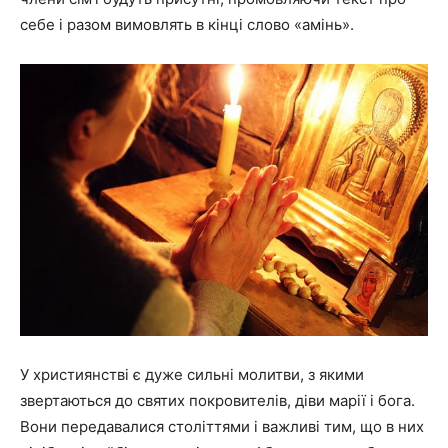
себе і разом вимовлять в кінці слово «амінь».
У християнстві є дуже сильні молитви, з якими
звертаються до святих покровителів, діви марії і бога.
Вони передавалися століттями і важливі тим, що в них