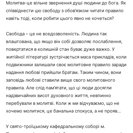
Молитва-це вільне звернення душі людини до бога. Як
співвіднести цю свободу з обов’язком читати правило
навіть тоді, коли робити цього явно не хочеться?
Свобода – це не вседозволеність. Людина так
влаштована, що якщо він собі дозволяє послаблення,
повертатися в колишній стан буває дуже важко. У
житійної літературі зустрічається маса прикладів, коли
подвижники залишали своє молитовне правило заради
надання любові прийшли братам. Таким чином, вони
заповідь любові ставили вище свого молитовного
правила. Але слід пам’ятати, що ці люди досягли
надзвичайних висот духовного життя, невпинно
перебували в молитві. Коли ж ми відчуваємо, що не
хочемо молитися, це банальна спокуса, а не прояв…
У свято-троїцькому кафедральному соборі м.