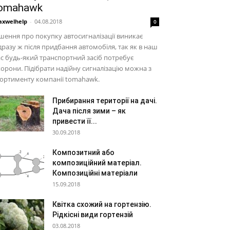
omahawk
xwelhelp
-
04.08.2018
0
шення про покупку автосигналізації виникає
дразу ж після придбання автомобіля, так як в наш
с будь-який транспортний засіб потребує
орони. Підібрати надійну сигналізацію можна з
ортименту компанії tomahawk.
Прибирання території на дачі.
Дача після зими – як
привести її...
30.09.2018
Композитний або
композиційний матеріал.
Композиційні матеріали
15.09.2018
Квітка схожий на гортензію.
Рідкісні види гортензій
03.08.2018