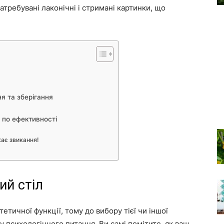
атребувані лаконічні і стримані картинки, що
я та зберігання
 по ефективності
кає звикання!
ий стіл
етичної функції, тому до вибору тієї чи іншої
у психологічного питання. Ви самі помітите, як ваш