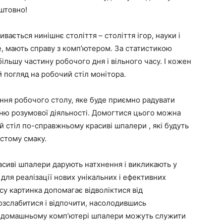
штовно!
ивається нинішнє століття – століття ігор, науки і
ше, мають справу з комп’ютером. За статистикою
льшу частину робочого дня і вільного часу. І кожен
ій погляд на робочий стіл монітора.
ння робочого столу, яке буде приємно радувати
енню розумової діяльності. Домогтися цього можна
 стіл по-справжньому красиві шпалери , які будуть
стому смаку.
сиві шпалери дарують натхнення і викликають у
м для реалізації нових унікальних і ефективних
су картинка допомагає відволіктися від
озслабитися і відпочити, насолодившись
 домашньому комп’ютері шпалери можуть служити