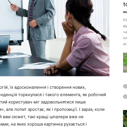
t
ma
Рі
ві
ча
ох
ас
гій, їх вдосконалення і створення нових,
енденція торкнулася і такого елемента, як робочий
утий користувач міг задовольнятися лише
 але попит зростає, як і пропозиції. І зараз, коли
й вам сюжет, такі кращі шпалери вже не
рами, на яких хороша картинка рухається і