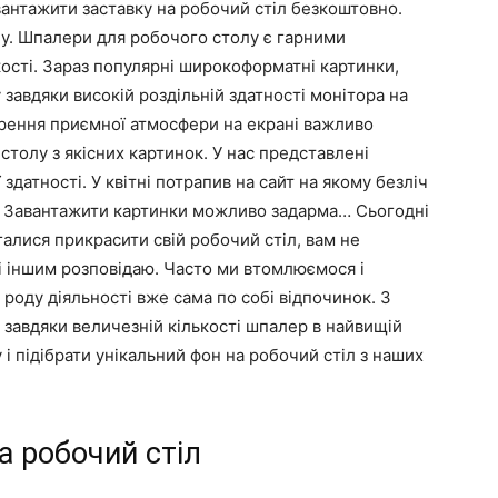
вантажити заставку на робочий стіл безкоштовно.
олу. Шпалери для робочого столу є гарними
ості. Зараз популярні широкоформатні картинки,
завдяки високій роздільній здатності монітора на
ворення приємної атмосфери на екрані важливо
толу з якісних картинок. У нас представлені
 здатності. У квітні потрапив на сайт на якому безліч
 . Завантажити картинки можливо задарма… Сьогодні
галися прикрасити свій робочий стіл, вам не
 і іншим розповідаю. Часто ми втомлюємося і
роду діяльності вже сама по собі відпочинок. З
І завдяки величезній кількості шпалер в найвищій
і підібрати унікальний фон на робочий стіл з наших
а робочий стіл