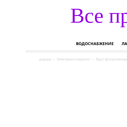
Все п
ВОДОСНАБЖЕНИЕ
Л
додому
Электроинструмент
Круті фотошпалери