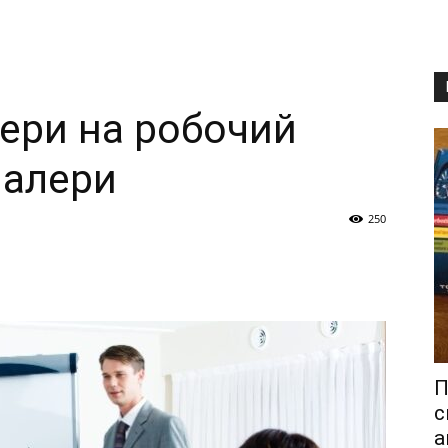
ери на робочий
палери
250
П
с
а