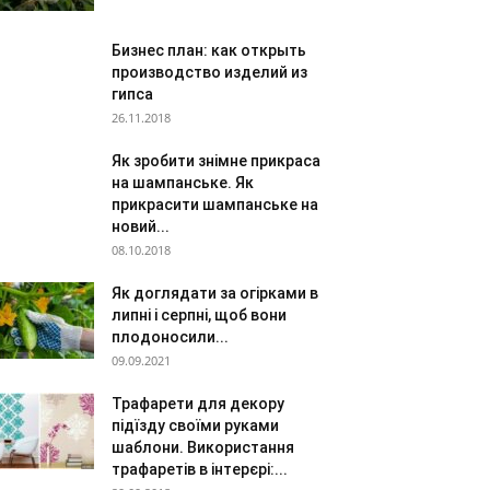
Бизнес план: как открыть
производство изделий из
гипса
26.11.2018
Як зробити знімне прикраса
на шампанське. Як
прикрасити шампанське на
новий...
08.10.2018
Як доглядати за огірками в
липні і серпні, щоб вони
плодоносили...
09.09.2021
Трафарети для декору
підїзду своїми руками
шаблони. Використання
трафаретів в інтерєрі:...