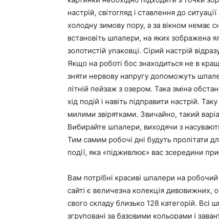
настрій, світогляд і ставлення до ситуаці
холодну зимову пору, а за вікном немає сн
встановіть шпалери, на яких зображена яли
золотистій упаковці. Сірий настрій відраз
Якщо на роботі бос знаходиться не в кращ
зняти нервову напругу допоможуть шпале
літній пейзаж з озером. Така зміна обста
хід подій і навіть підправити настрій. Та
милими звірятками. Звичайно, такий варіа
Вибирайте шпалери, виходячи з насувають
Тим самим робочі дні будуть пролітати дл
події, яка «підживлює» вас зсередини пр
Вам потрібні красиві шпалери на робочий
сайті є величезна колекція дивовижних, 
свого складу близько 128 категорій. Всі ш
згруповані за базовими кольорами і заван