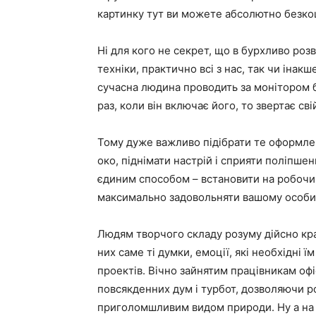
картинку тут ви можете абсолютно безко
Ні для кого не секрет, що в бурхливо розв
техніки, практично всі з нас, так чи інак
сучасна людина проводить за монітором бі
раз, коли він включає його, то звертає св
Тому дуже важливо підібрати те оформле
око, піднімати настрій і сприяти поліпш
єдиним способом – встановити на робочий
максимально задовольняти вашому особи
Людям творчого складу розуму дійсно кра
них саме ті думки, емоції, які необхідні ї
проектів. Вічно зайнятим працівникам офі
повсякденних дум і турбот, дозволяючи р
приголомшливим видом природи. Ну а на