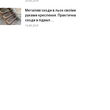
29.09.2018
Металеві сходи в льох своїми
руками креслення. Практична
сходи в підвал:...
14.08.2018