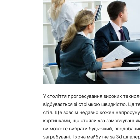
У століття прогресування високих техноло
відбувається зі стрімкою швидкістю. Ця т
стіл. Ще зовсім недавно кожен непросун
картинками, що стояли «за замовчуванням»,
ви можете вибрати будь-який, вподобани
затребувані. І хоча майбутнє за 3d шпале