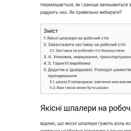
переміщається, як і раніше залишаються з
радують око. Як правильно вибирати?
Зміст
Якісні шпалери на робочий стіл
Завантажити заставку на робочий стіл
Заставка на робочий стіл безкоштовно
4. Упаковка, маркування, транспортуванн
5. Гарантії виробника
Додаток а (довідкове). Розподіл цементів
пропарювання
школа lf попереджає: вивчення мов викли
Вам також може бути цікаво:
Якісні шпалери на робоч
відомо, що якісні шпалери грають роль ест
картинки необхідно підходити з точки зор