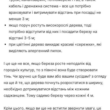
кабель і дренажна система – все це потрібно
враховувати і витримувати відстань при посадці не
менше 3 м;
якщо поруч ростуть високорослі дерева, тоді
потрібно відступити від них і посадити березу на
відстані 3-5 м;
при цвітінні дерево викидає красиві «сережки», які
виділяють алергенний пилок.
І це ще не все, якщо береза росте неподалік від
городніх культур, то з півночі вона буде створювати
тінь. Чи зручно це буде вам або вашим сусідам? з огляду
на ще й те, що дерева почнуть розростатися в ширину,
необхідно дотримуватися відстань між кожним
саджанцем. Тому садимо березу через кожні 4 м.
Крім цього, якщо ви ще не встигли звернути увагу, це