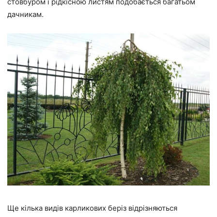
стовбуром і рідкісною листям подобається багатьом
дачникам.
Ще кілька видів карликових беріз відрізняються