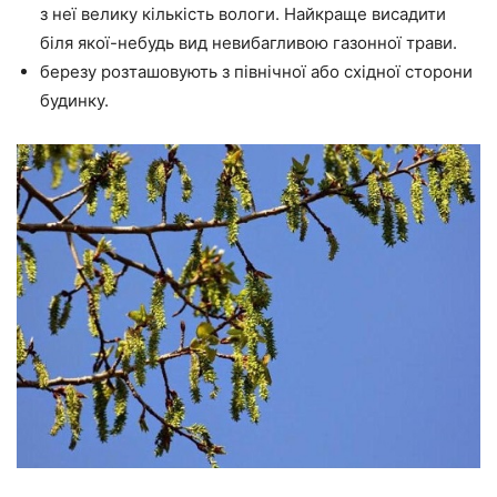
з неї велику кількість вологи. Найкраще висадити
біля якої-небудь вид невибагливою газонної трави.
березу розташовують з північної або східної сторони
будинку.