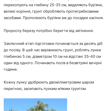
перекопують на глибину 25-35 см, видаляють бур’яни,
великі коріння, грунт обробляють протигрибковими
засобами. Прополюють бур’яни аж до посадки насіння.
Пророслу березу потрібно берегти від затінення.
Заключний етап підготовки починається за десять діб
до посіву. В цей час вирівнюють грунт, роблять лунки
глибиною 5 см, діаметром 10 см на відстані 35-40 см
один від одного. Починають посів в безвітряні вечірні
години.
Кожну лунку удобрюють двоміліметровим шаром
перегною, засипають пухким м’яким грунтом.