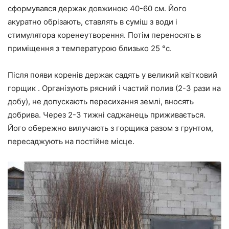
сформувався держак довжиною 40-60 см. Його
акуратно обрізають, ставлять в суміш з води і
стимулятора коренеутворення. Потім переносять в
приміщення з температурою близько 25 °c.
Після появи коренів держак садять у великий квітковий
горщик . Організують рясний і частий полив (2-3 рази на
добу), не допускають пересихання землі, вносять
добрива. Через 2-3 тижні саджанець приживається.
Його обережно вилучають з горщика разом з грунтом,
пересаджують на постійне місце.