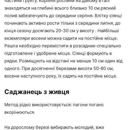
частини грунту. Коріння рослини на даному етапі
знаходяться на глибині всього близько 10 см.рясний
полив забезпечують до середини серпня. Влітку сіянці
починають активно рости тільки з середини липня, до
кінця сезону досягають 20-30 см у висоту . Найбільші
екземпляри восени можна садити на постійне місце.
Решта необхідно перемістити в розсадник-спеціально
підготовлене і удобрене місце. Сіянці формують в
рядки. Розміщують на відстані не менше 10 см один від
одного. При досягненні березами висоти 50-80 см,
восени наступного року, їх садять на постійне місце.
Саджанець з живця
Метод рідко використовується: пагони погано
вкорінюються.
На дорослому березі вибирають молодий, вже