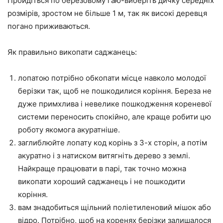
Пройдіться по березовому гаю-виберіть дичку середніх
розмірів, зростом не більше 1 м, так як високі деревця
погано приживаються.
Як правильно викопати саджанець:
лопатою потрібно обкопати місце навколо молодої
берізки так, щоб не пошкодилися коріння. Береза не
дуже примхлива і невелике пошкодження кореневої
системи переносить спокійно, але краще робити цю
роботу якомога акуратніше.
заглиблюйте лопату код корінь з 3-х сторін, а потім
акуратно і з натиском витягніть дерево з землі.
Найкраще працювати в парі, так точно можна
викопати хороший саджанець і не пошкодити
коріння.
вам знадобиться щільний поліетиленовий мішок або
відро. Потрібно, щоб на коренях берізки залишалося