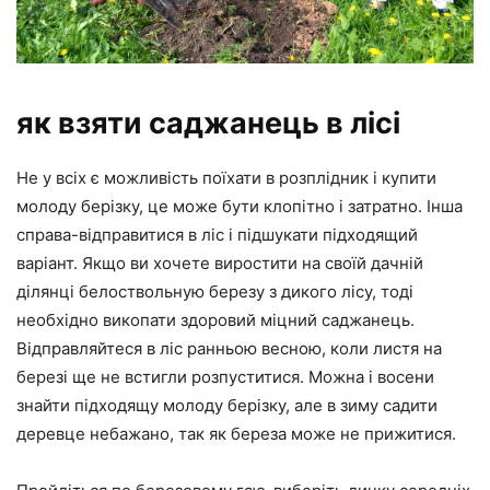
як взяти саджанець в лісі
Не у всіх є можливість поїхати в розплідник і купити
молоду берізку, це може бути клопітно і затратно. Інша
справа-відправитися в ліс і підшукати підходящий
варіант. Якщо ви хочете виростити на своїй дачній
ділянці белоствольную березу з дикого лісу, тоді
необхідно викопати здоровий міцний саджанець.
Відправляйтеся в ліс ранньою весною, коли листя на
березі ще не встигли розпуститися. Можна і восени
знайти підходящу молоду берізку, але в зиму садити
деревце небажано, так як береза може не прижитися.