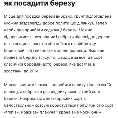
як посадити березу
Місце для посадки берези вибрано, грунт підготовлена
(можна заздалегідь добре полити цю ділянку). Тепер
необхідно придбати саджанці берези. Можна
відправитися в розплідник і вибрати відповідне дерево
(вік, товщина і висота) або поїхати в найближчу
березовий гай і викопати молоде деревце. Якщо ви
привезли берізку з лісу, то, швидше за все, це сорт
класичної бородавчастої берези, яка досягає в
зростанні до 20 м.
Можна вчинити інакше і не робити велику тінь на своїй
ділянці, а вибрати в розпліднику компактний сорт
берези. Наприклад, з низькорослих сортів
белоствольной красуні користується популярністю сорт
«tristis». Красива» плакуча ” крона з не чорніючим