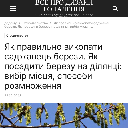
ВСЕ ПРО ДИЗАЙН
І ОПАЛЕННЯ
Корисні поради по інтер'єру, дизайну
і опаленні
додому
Строительство
Як правильно викопати саджанець
берези. Як посадити березу на ділянці: вибір місця,...
Строительство
Як правильно викопати
саджанець берези. Як
посадити березу на ділянці:
вибір місця, способи
розмноження
22.12.2018