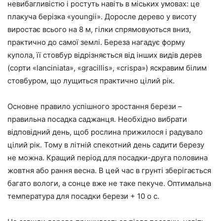
невибагливістю і ростуть навіть в міських умовах: це
плакуча берізка «youngii». Доросле дерево у висоту
виростає всього на 8 м, гілки спрямовуються вниз,
практично до самої землі. Береза нагадує форму
купола, її стовбур відрізняється від інших видів дерев
(сорти «lanciniata», «gracillis», «crispa») яскравим білим
стовбуром, що лущиться практично цілий рік.
Основне правило успішного зростання берези –
правильна посадка саджанця. Необхідно вибрати
відповідний день, щоб рослина прижилося і радувало
цілий рік. Тому в літній спекотний день садити березу
не можна. Кращий період для посадки-друга половина
жовтня або рання весна. В цей час в грунті зберігається
багато вологи, а сонце вже не таке пекуче. Оптимальна
температура для посадки берези + 10 о с.