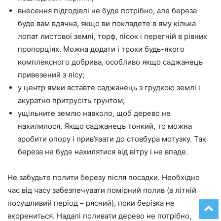
внесення підгодівлі не буде потрібно, але береза
буде вам вдячна, якщо ви покладете в яму кілька
лопат листової землі, торф, пісок і перегній в рівних
пропорціях. Можна додати і трохи будь-якого
комплексного добрива, особливо якщо саджанець
привезений з лісу;
у центр ямки вставте саджанець з грудкою землі і
акуратно притрусіть грунтом;
ущільните землю навколо, щоб дерево не
нахилилося. Якщо саджанець тонкий, то можна
зробити опору і прив’язати до стовбура мотузку. Так
береза не буде нахилятися від вітру і не впаде.
Не забудьте полити березу після посадки. Необхідно
час від часу забезпечувати помірний полив (в літній
посушливий період – рясний), поки берізка не
вкорениться. Надалі поливати дерево не потрібно,