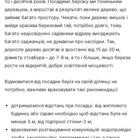
то і десятків років. Посадимо берізку ми тоненьким
деревцем, а виростає в результаті велике дерево, що
займає багато простору. Чекати, поки дерево зміцніє і
вийде красива березовий гай, потрібно довго, тому
багато недосвідчені садівники відразу висаджують
багато саджанців, не думаючи про наслідки. Так,
доросле дерево досягає в зростанні від 15 до 30 м,
діаметр стовбура – до 7-8 м, а то і більше, якщо береза
росте на відкритій, добре освітленій місцевості.
Відмовитися від посадки беріз на своїй ділянці не
потрібно, важливо враховувати такі рекомендації:
дотримуємося відстань при посадці: від житлового
будинку або сараю необхідно щоб відстань була не
менше 5 м, від підпірної стінки-3 м;
враховуємо розташування комунікацій: водопровідні
труби, каналізаційні, тепломережі і газ, а також