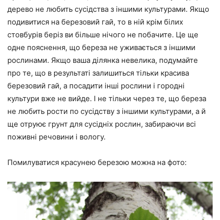
дерево не любить сусідства з іншими культурами. Якщо
подивитися на березовий гай, то в ній крім білих
стовбурів беріз ви більше нічого не побачите. Це ще
одне пояснення, що береза не уживається з іншими
рослинами. Якщо ваша ділянка невелика, подумайте
про те, що в результаті залишиться тільки красива
березовий гай, а посадити інші рослини і городні
культури вже не вийде. І не тільки через те, що береза
не любить рости по сусідству з іншими культурами, а й
ще отруює грунт для сусідніх рослин, забираючи всі
поживні речовини і вологу.
Помилуватися красунею березою можна на фото: