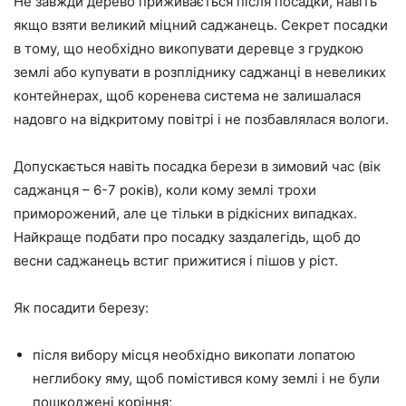
Не завжди дерево приживається після посадки, навіть
якщо взяти великий міцний саджанець. Секрет посадки
в тому, що необхідно викопувати деревце з грудкою
землі або купувати в розпліднику саджанці в невеликих
контейнерах, щоб коренева система не залишалася
надовго на відкритому повітрі і не позбавлялася вологи.
Допускається навіть посадка берези в зимовий час (вік
саджанця – 6-7 років), коли кому землі трохи
приморожений, але це тільки в рідкісних випадках.
Найкраще подбати про посадку заздалегідь, щоб до
весни саджанець встиг прижитися і пішов у ріст.
Як посадити березу:
після вибору місця необхідно викопати лопатою
неглибоку яму, щоб помістився кому землі і не були
пошкоджені коріння;