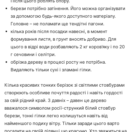
Після цього роблять опору.
берези потрібно затінення. Його можна організувати
за допомогою будь-якого доступного матеріалу.
Головне – не поламати ще тендітні пагони.
кілька років після посадки навесні, в момент
формування листя, в грунт вносять добриво. Для
цього в відрі води розбавляють 2 кг коров’яку і по 20
г сечовини і селітри.
обрізка дереву в процесі росту не потрібна.
Видаляють тільки сухі і зламані гілки.
Кілька красивих тонких берізок зі світлими стовбурами
створюють особливе почуття радості і навіть гордості
за свій рідний край. З давніх – давен це дерево
вважалося символом росії-стрункий білий стовбур
берези, тонкі гілки легко колишуться навіть від
найменшого подиху вітру. Тільки заради цього варто
посадити на своїй ділянці цю красуню. Хто зважиться на