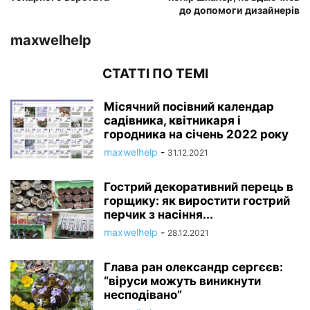
до допомоги дизайнерів
maxwelhelp
СТАТТІ ПО ТЕМІ
Місячний посівний календар
садівника, квітникаря і
городника на січень 2022 року
maxwelhelp
-
31.12.2021
Гострий декоративний перець в
горщику: як виростити гострий
перчик з насіння...
maxwelhelp
-
28.12.2021
Глава ран олександр сергєєв:
“віруси можуть виникнути
несподівано”