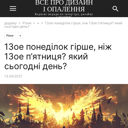
ВСЕ ПРО ДИЗАЙН
І ОПАЛЕННЯ
Корисні поради по інтер'єру, дизайну
і опаленні
додому
Різне
•
13ое понеділок гірше, ніж 13ое п’ятниця? який
сьогодні день?
Різне
•
13ое понеділок гірше, ніж
13ое п’ятниця? який
сьогодні день?
13.09.2021