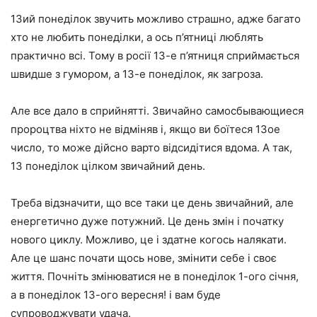
13ий понеділок звучить можливо страшно, адже багато
хто не любить понеділки, а ось п’ятниці люблять
практично всі. Тому в росії 13-е п’ятниця сприймається
швидше з гумором, а 13-е понеділок, як загроза.
Але все дало в сприйнятті. Звичайно самосбывающиеся
пророцтва ніхто не відміняв і, якщо ви боїтеся 13ое
число, то може дійсно варто відсидітися вдома. А так,
13 понеділок цілком звичайний день.
Треба відзначити, що все таки це день звичайний, але
енергетично дуже потужний. Це день змін і початку
нового циклу. Можливо, це і здатне когось налякати.
Але це шанс почати щось нове, змінити себе і своє
життя. Почніть змінюватися не в понеділок 1-ого січня,
а в понеділок 13-ого вересня! і вам буде
супроводжувати удача.