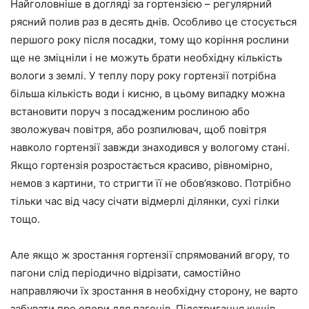
Найголовніше в догляді за гортензією – регулярний
рясний полив раз в десять днів. Особливо це стосується
першого року після посадки, тому що коріння рослини
ще не зміцніли і не можуть брати необхідну кількість
вологи з землі. У теплу пору року гортензії потрібна
більша кількість води і кисню, в цьому випадку можна
встановити поруч з посадженим рослиною або
зволожувач повітря, або розпилювач, щоб повітря
навколо гортензії завжди знаходився у вологому стані.
Якщо гортензія розростається красиво, рівномірно,
немов з картини, то стригти її не обов’язково. Потрібно
тільки час від часу січати відмерлі ділянки, сухі гілки
тощо.
Але якщо ж зростання гортензії спрямований вгору, то
пагони слід періодично відрізати, самостійно
направляючи їх зростання в необхідну сторону, не варто
забувати про опори для пагонів. Підстригання кущів