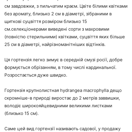
см завдовжки, з пильчатим краєм. Цвіте білими квітками
без аромату, близько 2 см в діаметрі, зібраними в
щиткові суцвіття розміром близько 15
см.селекціонерами виведені сорти з махровими
(повністю стерильними) квітками, суцвіття яких більше
25 см в діаметрі, найрізноманітніших відтінків.
Ця гортензія легко зимує в середній смузі росії, добре
формується обрізанням, в тому числі кардинальної.
Розростається дуже швидко.
Гортензія крупнолистная hydrangea macrophylla дещо
скромніше-в природі виростає до 2 метрів заввишки,
володіє широкояйцевидними великими листками
(близько 15 см).
Саме цей вид гортензії називають садової, у продажу