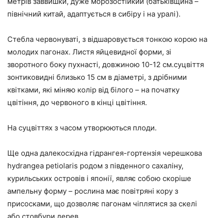
метрів заввишки, дуже морозостійкий (батьківщина –
північний китай, адаптується в сибіру і на уралі).
Стебла червонуваті, з відшаровується тонкою корою на
молодих пагонах. Листя яйцевидної форми, зі
зворотного боку пухнасті, довжиною 10-12 см.суцвіття
зонтиковидні близько 15 см в діаметрі, з дрібними
квітками, які міняю колір від білого – на початку
цвітіння, до червоного в кінці цвітіння.
На суцвіттях з часом утворюються плоди.
Ще одна далекосхідна гідрангея-гортензія черешкова
hydrangea petiolaris родом з південного сахаліну,
курильських островів і японії, являє собою скоріше
ампельну форму – рослина має повітряні кору з
присосками, що дозволяє пагонам чіплятися за скелі
або стовбури дерев.