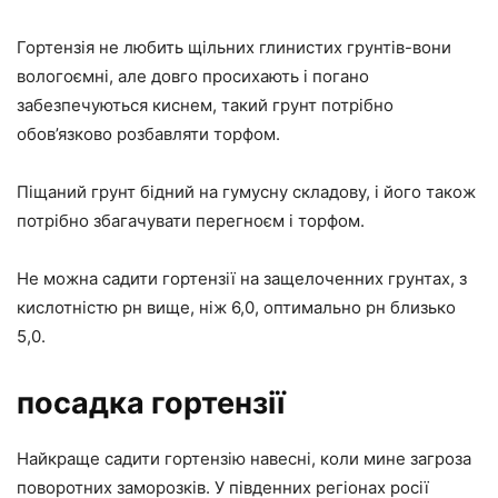
Гортензія не любить щільних глинистих грунтів-вони
вологоємні, але довго просихають і погано
забезпечуються киснем, такий грунт потрібно
обов’язково розбавляти торфом.
Піщаний грунт бідний на гумусну складову, і його також
потрібно збагачувати перегноєм і торфом.
Не можна садити гортензії на защелоченних грунтах, з
кислотністю рн вище, ніж 6,0, оптимально рн близько
5,0.
посадка гортензії
Найкраще садити гортензію навесні, коли мине загроза
поворотних заморозків. У південних регіонах росії