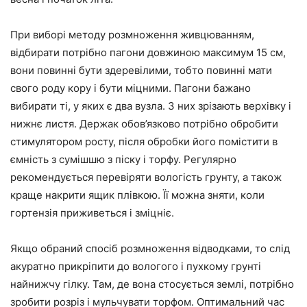
При виборі методу розмноження живцюванням,
відбирати потрібно пагони довжиною максимум 15 см,
вони повинні бути здеревілими, тобто повинні мати
свого роду кору і бути міцними. Пагони бажано
вибирати ті, у яких є два вузла. З них зрізають верхівку і
нижнє листя. Держак обов’язково потрібно обробити
стимулятором росту, після обробки його помістити в
ємність з сумішшю з піску і торфу. Регулярно
рекомендується перевіряти вологість грунту, а також
краще накрити ящик плівкою. Її можна зняти, коли
гортензія приживеться і зміцніє.
Якщо обраний спосіб розмноження відводками, то слід
акуратно прикріпити до вологого і пухкому грунті
найнижчу гілку. Там, де вона стосується землі, потрібно
зробити розріз і мульчувати торфом. Оптимальний час