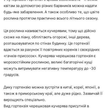
квітам за допомогою різних барвників можна надати
будь-яке забарвлення. А також особливо те, що цвіте
рослина протягом практично всього літнього сезону.
Ця рослина називається кучерявим, тому що дійсно
схоже на ліану, обплітають огорожі, інші дерева,
розташовуватися по стінах будинку. Це гортензії
вдається за рахунок її повітряних коренів і своєрідних
«гачків-присосок». Кучерява черешкова гортензія є
морозостійким рослиною, великі багаторічні кущі
можуть витримувати негативну температуру до -30
градусів.
Дику гортензію можна зустріти в китаї, кореї, японії, а
також в приморському краї, але дуже рідко. Зазвичай її
вирощують спеціально.
Вид гортензія черешковая кучерява присутній в