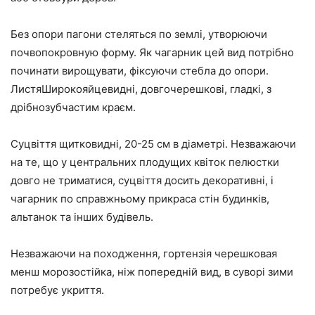
Без опори пагони стеляться по землі, утворюючи
почвопокровную форму. Як чагарник цей вид потрібно
починати вирощувати, фіксуючи стебла до опори.
ЛистяШирокояйцевидні, довгочерешкові, гладкі, з
дрібнозубчастим краєм.
Суцвіття щитковидні, 20-25 см в діаметрі. Незважаючи
на те, що у центральних плодущих квіток пелюстки
довго не триматися, суцвіття досить декоративні, і
чагарник по справжньому прикраса стін будинків,
альтанок та інших будівель.
Незважаючи на походження, гортензія черешковая
менш морозостійка, ніж попередній вид, в суворі зими
потребує укриття.