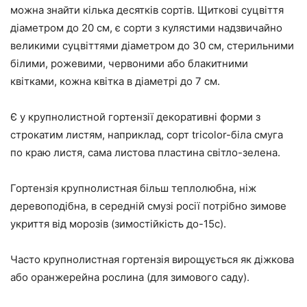
можна знайти кілька десятків сортів. Щиткові суцвіття
діаметром до 20 см, є сорти з кулястими надзвичайно
великими суцвіттями діаметром до 30 см, стерильними
білими, рожевими, червоними або блакитними
квітками, кожна квітка в діаметрі до 7 см.
Є у крупнолистной гортензії декоративні форми з
строкатим листям, наприклад, сорт tricolor-біла смуга
по краю листя, сама листова пластина світло-зелена.
Гортензія крупнолистная більш теплолюбна, ніж
деревоподібна, в середній смузі росії потрібно зимове
укриття від морозів (зимостійкість до-15с).
Часто крупнолистная гортензія вирощується як діжкова
або оранжерейна рослина (для зимового саду).