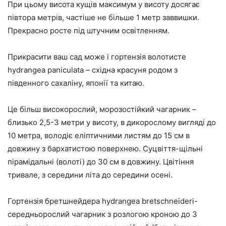
При цьому висота кущів максимум у висоту досягає
півтора метрів, частіше не більше 1 метр заввишки.
Прекрасно росте під штучним освітленням.
Прикрасити ваш сад може і гортензія волотисте
hydrangea paniculata – східна красуня родом з
південного сахаліну, японії та китаю.
Це більш високорослий, морозостійкий чагарник –
близько 2,5-3 метри у висоту, в дикорослому вигляді до
10 метра, володіє еліптичними листям до 15 см в
довжину з бархатистою поверхнею. Суцвіття-щільні
пірамідальні (волоті) до 30 см в довжину. Цвітіння
тривале, з середини літа до середини осені.
Гортензія бретшнейдера hydrangea bretschneideri-
середньорослий чагарник з розлогою кроною до 3