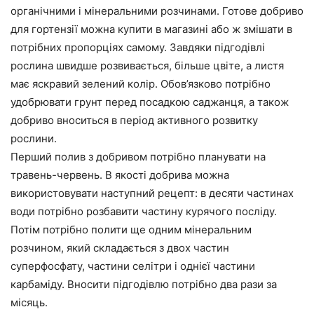
органічними і мінеральними розчинами. Готове добриво
для гортензії можна купити в магазині або ж змішати в
потрібних пропорціях самому. Завдяки підгодівлі
рослина швидше розвивається, більше цвіте, а листя
має яскравий зелений колір. Обов’язково потрібно
удобрювати грунт перед посадкою саджанця, а також
добриво вноситься в період активного розвитку
рослини.
Перший полив з добривом потрібно планувати на
травень-червень. В якості добрива можна
використовувати наступний рецепт: в десяти частинах
води потрібно розбавити частину курячого посліду.
Потім потрібно полити ще одним мінеральним
розчином, який складається з двох частин
суперфосфату, частини селітри і однієї частини
карбаміду. Вносити підгодівлю потрібно два рази за
місяць.