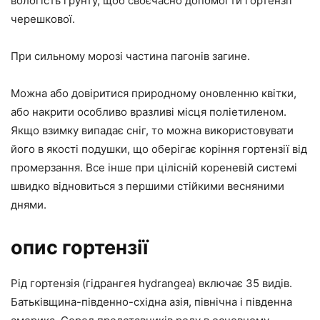
вологість грунту, щоб своєчасно допомогти гортензії
черешкової.
При сильному морозі частина пагонів загине.
Можна або довіритися природному оновленню квітки,
або накрити особливо вразливі місця поліетиленом.
Якщо взимку випадає сніг, то можна використовувати
його в якості подушки, що оберігає коріння гортензії від
промерзання. Все інше при цілісній кореневій системі
швидко відновиться з першими стійкими весняними
днями.
опис гортензії
Рід гортензія (гідрангея hydrangea) включає 35 видів.
Батьківщина-південно-східна азія, північна і південна