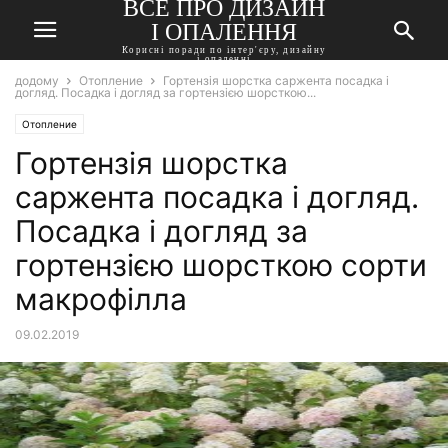
ВСЕ ПРО ДИЗАЙН
І ОПАЛЕННЯ
Корисні поради по інтер'єру, дизайну
і опаленні
додому
Отопление
Гортензія шорстка саржента посадка і
догляд. Посадка і догляд за гортензією шорсткою...
Отопление
Гортензія шорстка
саржента посадка і догляд.
Посадка і догляд за
гортензією шорсткою сорти
макрофілла
09.02.2019