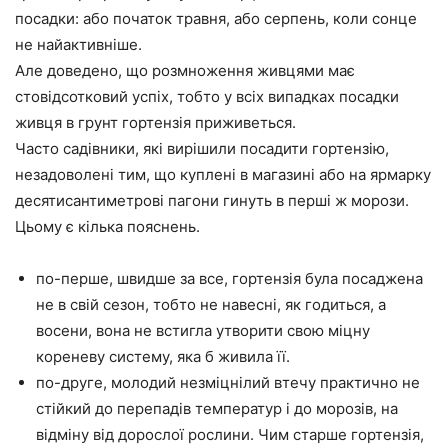
посадки: або початок травня, або серпень, коли сонце
не найактивніше.
Але доведено, що розмноження живцями має
стовідсотковий успіх, тобто у всіх випадках посадки
живця в грунт гортензія приживеться.
Часто садівники, які вирішили посадити гортензію,
незадоволені тим, що куплені в магазині або на ярмарку
десятисантиметрові пагони гинуть в перші ж морози.
Цьому є кілька пояснень.
по-перше, швидше за все, гортензія була посаджена
не в свій сезон, тобто не навесні, як годиться, а
восени, вона не встигла утворити свою міцну
кореневу систему, яка б живила її.
по-друге, молодий незміцнілий втечу практично не
стійкий до перепадів температур і до морозів, на
відміну від дорослої рослини. Чим старше гортензія,