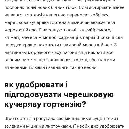
посприяє появі нових бічних гілок. Боятися зрізати зайве
не варто, гортензія непогано переносить обрізку.
Черешкова кучерява гортензія зазвичай вважається
морозостійкою, її вирощують навіть в сибірському
кліматі, але все ж молоді саджанці в перші 3 роки після
посадки краще накривати в зимовий морозний час. З
настанням морозного часу пагони слід накрити або
опалим листям, що залишилася з осені, або густими
ялиновими гілками і залишити так до весни.
як удобрювати і
підгодовувати черешковую
кучеряву гортензію?
Щоб гортензія радувала своїми пишними суцвіттями і
зеленими міцними листочками, її необхідно удобрювати