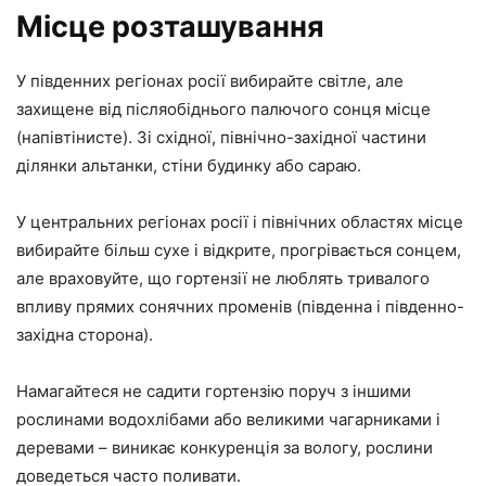
Місце розташування
У південних регіонах росії вибирайте світле, але
захищене від післяобіднього палючого сонця місце
(напівтінисте). Зі східної, північно-західної частини
ділянки альтанки, стіни будинку або сараю.
У центральних регіонах росії і північних областях місце
вибирайте більш сухе і відкрите, прогрівається сонцем,
але враховуйте, що гортензії не люблять тривалого
впливу прямих сонячних променів (південна і південно-
західна сторона).
Намагайтеся не садити гортензію поруч з іншими
рослинами водохлібами або великими чагарниками і
деревами – виникає конкуренція за вологу, рослини
доведеться часто поливати.