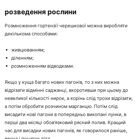
розведення рослини
Розмноження гортензії черешкової можна виробляти
декількома способами:
живцюванням;
діленням;
розмноженням відводками.
Якщо у куща багато нових пагонів, то з них можна
відрізати відмінні саджанці, вкоротивши при цьому до
невеликої кількості нирок, а корінь слід трохи відрізати,
а потім обробити розчином марганцю. Потім слід
висадити нові пагони в попередньо викопані лунки, в
перші два місяці обов’язковий рясний полив. Кращий
час для висадки нових пагонів, як говорилося раніше,
весна і початок літа.