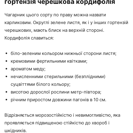
гортензія черешкова кордифолія
Чагарник цього сорту по праву можна назвати
карликовим. Округлі зелене листя, як і у інших гортензій
черешкових, мають блиск на верхній стороні.
Кордифолія славиться:
біло-зеленим кольором нижньої сторони листя;
кремовими фертильними квітками;
ароматом меду;
нечисленними стерильними (безплідними)
суцвіттями білого кольору;
висотою дорослої рослини метр-півтора;
річним приростом довжини пагонів в 10 см.
Відрізняється морозостійкістю і невимогливістю, яка
проявляється підвищеною стійкістю до хвороб і
шкідників.