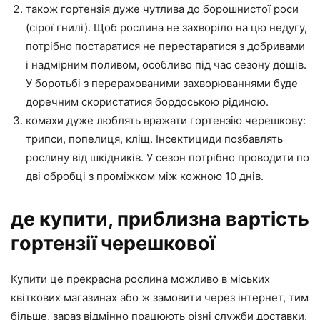
також гортензія дуже чутлива до борошнистої роси
(сірої гнилі). Щоб рослина не захворіло на цю недугу,
потрібно постаратися не перестаратися з добривами
і надмірним поливом, особливо під час сезону дощів.
У боротьбі з перерахованими захворюваннями буде
доречним скористатися бордоською рідиною.
комахи дуже люблять вражати гортензію черешкову:
трипси, попелиця, кліщ. Інсектициди позбавлять
рослину від шкідників. У сезон потрібно проводити по
дві обробці з проміжком між кожною 10 днів.
де купити, приблизна вартість
гортензії черешкової
Купити це прекрасна рослина можливо в міських
квіткових магазинах або ж замовити через інтернет, тим
більше, зараз відмінно працюють різні служби доставки.