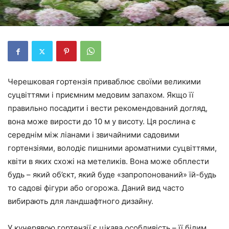
Черешковая гортензія приваблює своїми великими
суцвіттями і приємним медовим запахом. Якщо її
правильно посадити і вести рекомендований догляд,
вона може вирости до 10 м у висоту. Ця рослина є
середнім між ліанами і звичайними садовими
гортензіями, володіє пишними ароматними суцвіттями,
квіти в яких схожі на метеликів. Вона може обплести
будь – який об’єкт, який буде «запропонований» їй-будь
то садові фігури або огорожа. Даний вид часто
вибирають для ландшафтного дизайну.
У кучерявою гортензії є цікава особливість – її білим