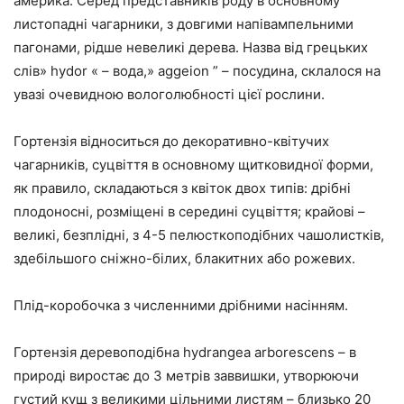
америка. Серед представників роду в основному
листопадні чагарники, з довгими напівампельними
пагонами, рідше невеликі дерева. Назва від грецьких
слів» hydor « – вода,» aggeion ” – посудина, склалося на
увазі очевидною вологолюбності цієї рослини.
Гортензія відноситься до декоративно-квітучих
чагарників, суцвіття в основному щитковидної форми,
як правило, складаються з квіток двох типів: дрібні
плодоносні, розміщені в середині суцвіття; крайові –
великі, безплідні, з 4-5 пелюсткоподібних чашолистків,
здебільшого сніжно-білих, блакитних або рожевих.
Плід-коробочка з численними дрібними насінням.
Гортензія деревоподібна hydrangea arborescens – в
природі виростає до 3 метрів заввишки, утворюючи
густий кущ з великими цільними листям – близько 20