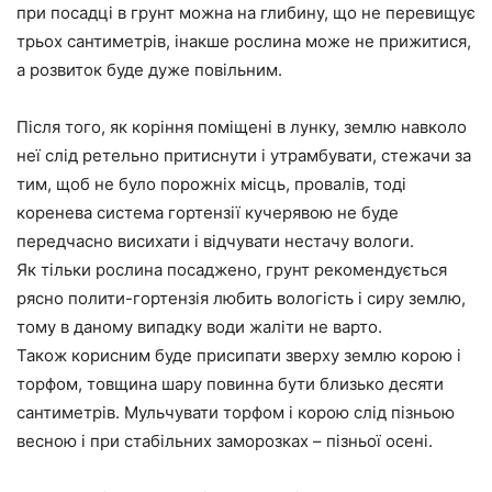
при посадці в грунт можна на глибину, що не перевищує
трьох сантиметрів, інакше рослина може не прижитися,
а розвиток буде дуже повільним.
Після того, як коріння поміщені в лунку, землю навколо
неї слід ретельно притиснути і утрамбувати, стежачи за
тим, щоб не було порожніх місць, провалів, тоді
коренева система гортензії кучерявою не буде
передчасно висихати і відчувати нестачу вологи.
Як тільки рослина посаджено, грунт рекомендується
рясно полити-гортензія любить вологість і сиру землю,
тому в даному випадку води жаліти не варто.
Також корисним буде присипати зверху землю корою і
торфом, товщина шару повинна бути близько десяти
сантиметрів. Мульчувати торфом і корою слід пізньою
весною і при стабільних заморозках – пізньої осені.