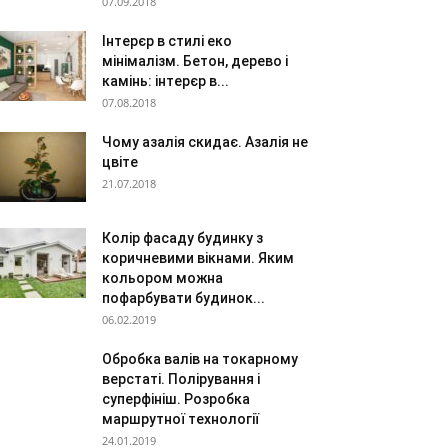
07.09.2018
Інтерєр в стилі еко
мінімалізм. Бетон, дерево і
камінь: інтерєр в...
07.08.2018
Чому азалія скидає. Азалія не
цвіте
21.07.2018
Колір фасаду будинку з
коричневими вікнами. Яким
кольором можна
пофарбувати будинок...
06.02.2019
Обробка валів на токарному
верстаті. Полірування і
суперфініш. Розробка
маршрутної технології
24.01.2019