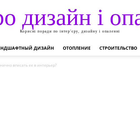
ро дизайн і оп
Корисні поради по інтер'єру, дизайну і опаленні
АНДШАФТНЫЙ ДИЗАЙН
ОТОПЛЕНИЕ
СТРОИТЕЛЬСТВО
онично вписать ее в интерьер?