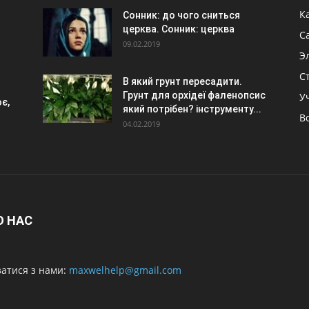
К
Сонник: до чого сниться
церква. Сонник: церква
С
09.02.2019
Э
С
В який грунт пересадити.
Грунт для орхідеї фаленопсис
У
є,
який потрібен? інструменту...
В
04.02.2019
О НАС
затися з нами:
maxwelhelp@gmail.com