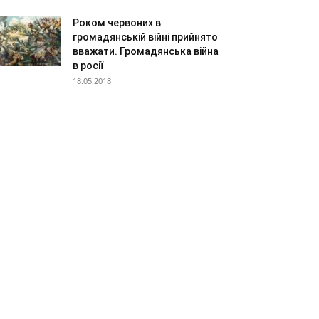
Роком червоних в
громадянській війні прийнято
вважати. Громадянська війна
в росії
18.05.2018