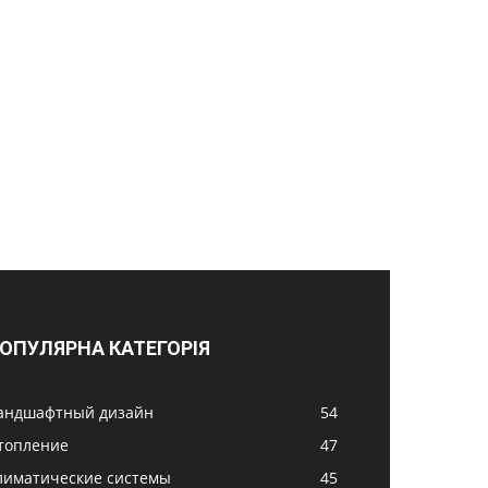
ОПУЛЯРНА КАТЕГОРІЯ
андшафтный дизайн
54
топление
47
лиматические системы
45