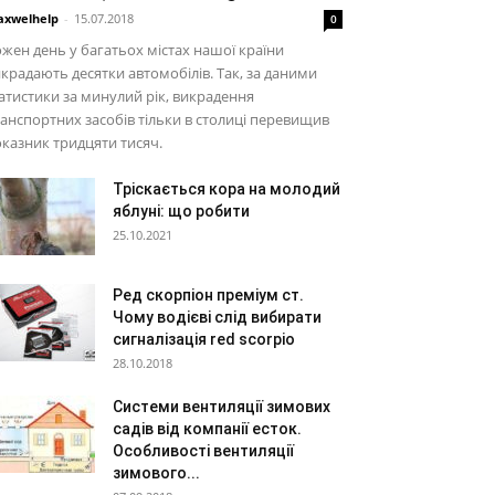
xwelhelp
-
15.07.2018
0
жен день у багатьох містах нашої країни
крадають десятки автомобілів. Так, за даними
атистики за минулий рік, викрадення
анспортних засобів тільки в столиці перевищив
казник тридцяти тисяч.
Тріскається кора на молодий
яблуні: що робити
25.10.2021
Ред скорпіон преміум ст.
Чому водієві слід вибирати
сигналізація red scorpio
28.10.2018
Системи вентиляції зимових
садів від компанії есток.
Особливості вентиляції
зимового...