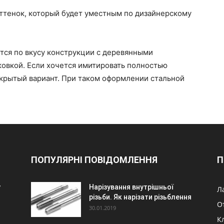
оттенок, который будет уместным по дизайнерскому
ся по вкусу конструкции с деревянными
ковкой. Если хочется имитировать полностью
акрытый вариант. При таком оформлении стальной
ПОПУЛЯРНІ ПОВІДОМЛЕННЯ
П
у
Нарізування внутрішньої
Л
різьби. Як нарізати різьблення
О
30.01.2019
К