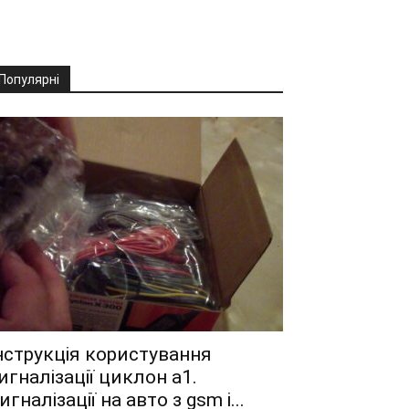
Популярні
нструкція користування
игналізації циклон а1.
игналізації на авто з gsm і...