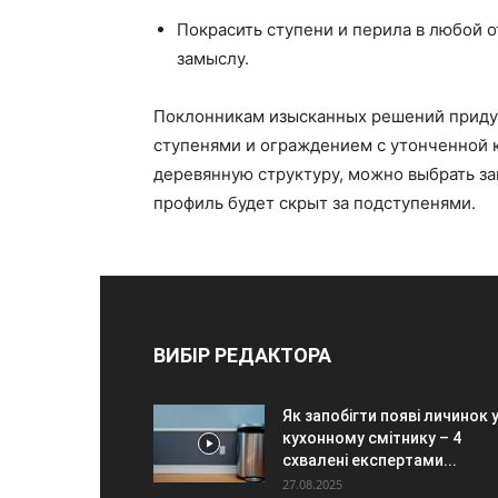
Покрасить ступени и перила в любой 
замыслу.
Поклонникам изысканных решений придут
ступенями и ограждением с утонченной 
деревянную структуру, можно выбрать з
профиль будет скрыт за подступенями.
ВИБІР РЕДАКТОРА
Як запобігти появі личинок 
кухонному смітнику – 4
схвалені експертами...
27.08.2025