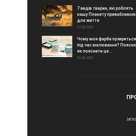
7 видів тварин, які роблять
нашу Планету привабливою
для життя
27.08.2025
Чому моя фарба пузириться
під час малювання? Поясню
як пояснити це...
02.08.2025
ПР
зв'я