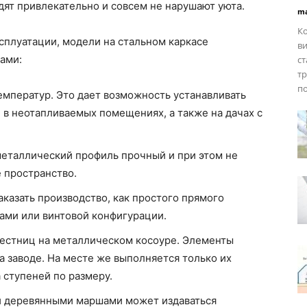
ят привлекательно и совсем не нарушают уюта.
ma
Ко
сплуатации, модели на стальном каркасе
ви
ами:
ст
тр
по
емператур. Это дает возможность устанавливать
и в неотапливаемых помещениях, а также на дачах с
металлический профиль прочный и при этом не
 пространство.
казать производство, как простого прямого
шами или винтовой конфигурации.
лестниц на металлическом косоуре. Элементы
а заводе. На месте же выполняется только их
 ступеней по размеру.
и деревянными маршами может издаваться