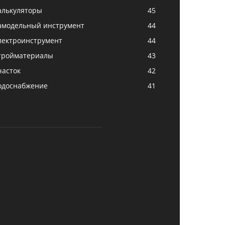
алькуляторы
45
амодельный инструмент
44
лектроинструмент
44
тройматериалы
43
часток
42
одоснабжение
41