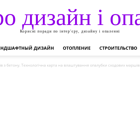
ро дизайн і оп
Корисні поради по інтер'єру, дизайну і опаленні
АНДШАФТНЫЙ ДИЗАЙН
ОТОПЛЕНИЕ
СТРОИТЕЛЬСТВО
ів з бетону. Технологічна карта на влаштування опалубки сходових маршів.