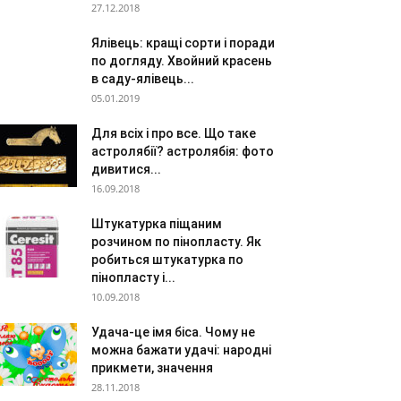
27.12.2018
Ялівець: кращі сорти і поради
по догляду. Хвойний красень
в саду-ялівець...
05.01.2019
Для всіх і про все. Що таке
астролябії? астролябія: фото
дивитися...
16.09.2018
Штукатурка піщаним
розчином по пінопласту. Як
робиться штукатурка по
пінопласту і...
10.09.2018
Удача-це імя біса. Чому не
можна бажати удачі: народні
прикмети, значення
28.11.2018