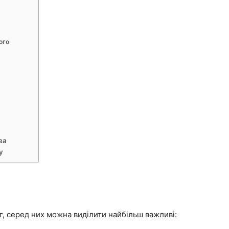
ого
ва
у
г, серед них можна виділити найбільш важливі: