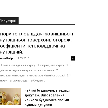
Популярні
пору тепловіддачі зовнішньої і
нутрішньої поверхонь огорожі.
оефіцієнти тепловіддачі на
нутрішній...
xwelhelp
-
17.05.2018
0
1.1 мета і завдання курсу . 1.2 предмет курсу . 1.3
дівля як єдина енергетична система . 2.
пловлагопередача через зовнішні огорожі . 2.1
нови теплопередачі в будівлі .
чайний будиночок в техніці
декупаж. Виготовлення
чайного будиночка своїми
руками декупаж...