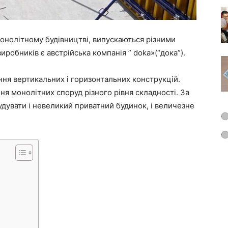
онолітному будівництві, випускаються різними
робників є австрійська компанія ” doka»(“дока”).
ня вертикальних і горизонтальних конструкцій.
я монолітних споруд різного рівня складності. За
увати і невеликий приватний будинок, і величезне