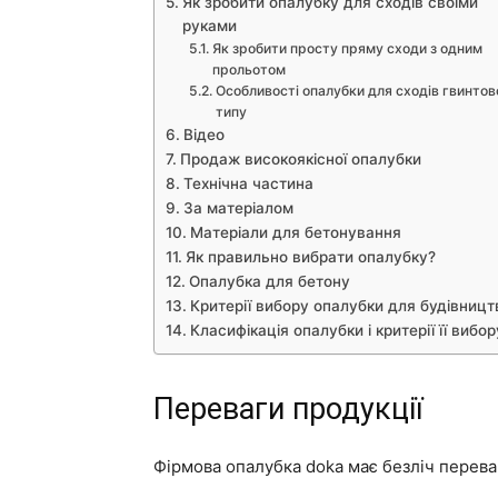
Як зробити опалубку для сходів своїми
руками
Як зробити просту пряму сходи з одним
прольотом
Особливості опалубки для сходів гвинтов
типу
Відео
Продаж високоякісної опалубки
Технічна частина
За матеріалом
Матеріали для бетонування
Як правильно вибрати опалубку?
Опалубка для бетону
Критерії вибору опалубки для будівницт
Класифікація опалубки і критерії її вибор
Переваги продукції
Фірмова опалубка doka має безліч перева