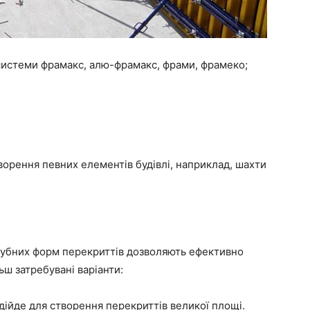
 системи фрамакс, алю-фрамакс, фрами, фрамеко;
ворення певних елементів будівлі, наприклад, шахти
лубних форм перекриттів дозволяють ефективно
ьш затребувані варіанти:
ідійде для створення перекриттів великої площі.