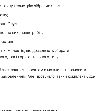
є точну геометрію зібраних форм;
тажу;
онної суміші;
печне виконання робіт;
ристання;
т комплектів, що дозволяють збирати
ого, так і горизонтального типу.
лі за складним проектом є можливість замовити
 замовленням. Але, зрозуміло, такий комплект буде
ирокий. Найбільш поширені види: