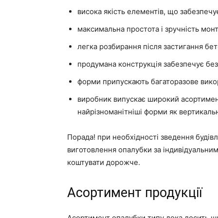
висока якість елементів, що забезпечу
максимальна простота і зручність мон
легка розбирання після застигання бет
продумана конструкція забезпечує без
форми припускають багаторазове вико
виробник випускає широкий асортимен
найрізноманітніші форми як вертикальн
Порада! при необхідності зведення будів
виготовлення опалубки за індивідуальним
коштувати дорожче.
Асортимент продукції
Асортимент опалубки типу дока досить ш