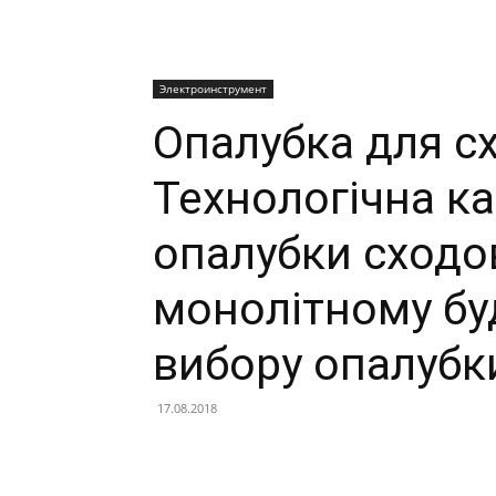
Электроинструмент
Опалубка для сх
Технологічна к
опалубки сходо
монолітному буд
вибору опалубк
17.08.2018