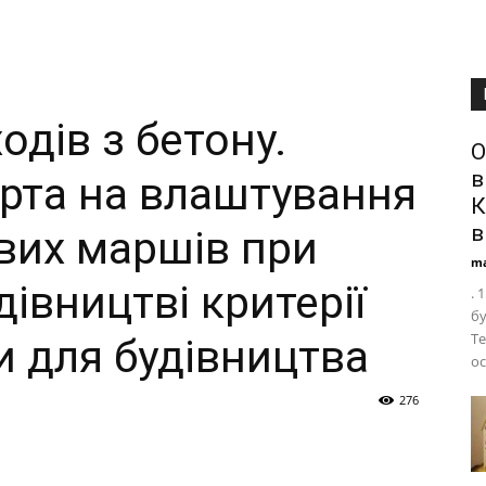
одів з бетону.
О
в
арта на влаштування
К
в
вих маршів при
ma
івництві критерії
. 
бу
Те
и для будівництва
ос
276