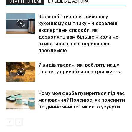
СТАТТІ ПО ТЕМІ
БІЛЬШЕ ВІД АВТОРА
Як запобігти появі личинок у
кухонному смітнику – 4 схвалені
експертами способи, які
дозволять вам більше ніколи не
стикатися з цією серйозною
проблемою
7 видів тварин, які роблять нашу
Планету привабливою для життя
Чому моя фарба пузириться під час
малювання? Пояснює, як пояснити
це дивне явище і як його усунути