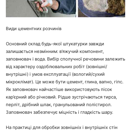
Види цементних розчинів
Основний склад будь-якої штукатурки завжди
залишається незмінним: в’яжучий компонент,
заповнювач і вода. Вибір сполучної речовини залежить
від характеру оздоблювальних робіт (зовнішні/
внутрішні) і умов експлуатації (вологий/сухий
мікроклімат). Це може бути цемент, глина, вапно, гіпс.
Як заповнювач найчастіше використовують пісок
кар’єрний або річковий. Рідше зустрічаються тирса,
перліт, дрібний шлак, гранульований полістирол.
Заповнювач забезпечує міцність і гладкість шару.
На практиці для обробки зовнішніх і внутрішніх стін