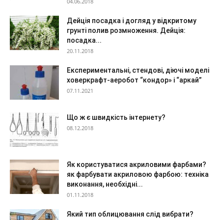
04.06.2018
Дейція посадка і догляд у відкритому
грунті полив розмноження. Дейція:
посадка...
20.11.2018
Експериментальні, стендові, діючі моделі
ховеркрафт-аеробот “кондор» і “аркай”
07.11.2021
Що ж є швидкість інтернету?
08.12.2018
Як користуватися акриловими фарбами?
як фарбувати акриловою фарбою: техніка
виконання, необхідні...
01.11.2018
Який тип облицювання слід вибрати?