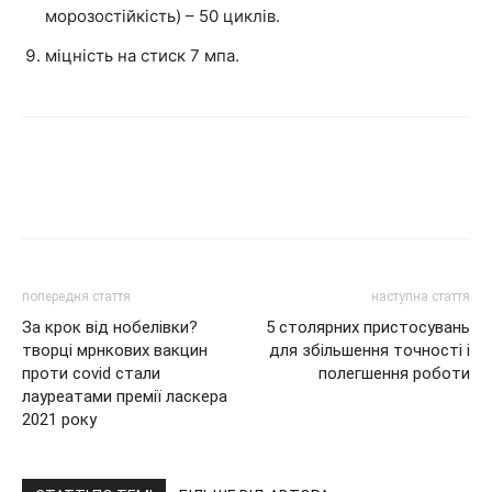
морозостійкість) – 50 циклів.
міцність на стиск 7 мпа.
попередня стаття
наступна стаття
За крок від нобелівки?
5 столярних пристосувань
творці мрнкових вакцин
для збільшення точності і
проти covid стали
полегшення роботи
лауреатами премії ласкера
2021 року