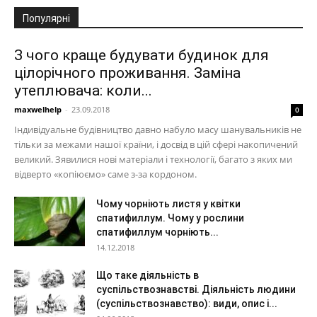
Популярні
З чого краще будувати будинок для
цілорічного проживання. Заміна
утеплювача: коли...
maxwelhelp
-
23.09.2018
0
Індивідуальне будівництво давно набуло масу шанувальників не
тільки за межами нашої країни, і досвід в цій сфері накопичений
великий. Зявилися нові матеріали і технології, багато з яких ми
відверто «копіюємо» саме з-за кордоном.
Чому чорніють листя у квітки
спатифиллум. Чому у рослини
спатифиллум чорніють...
14.12.2018
Що таке діяльність в
суспільствознавстві. Діяльність людини
(суспільствознавство): види, опис і...