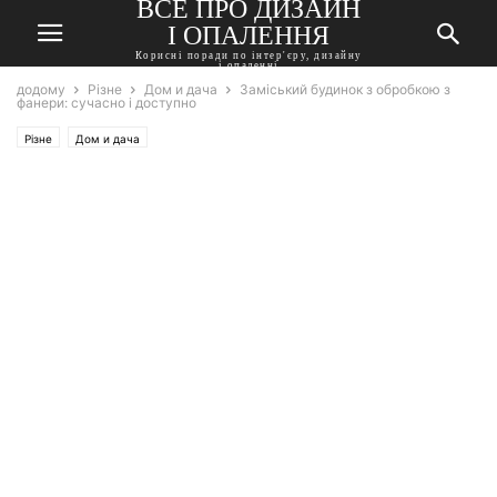
ВСЕ ПРО ДИЗАЙН
І ОПАЛЕННЯ
Корисні поради по інтер'єру, дизайну
і опаленні
додому
Різне
Дом и дача
Заміський будинок з обробкою з
фанери: сучасно і доступно
Різне
Дом и дача