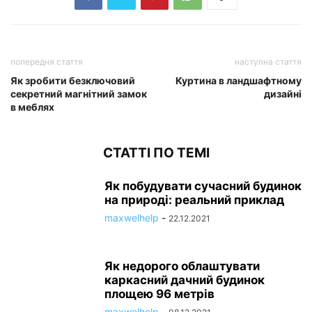
попередня стаття
наступна стаття
Як зробити безключовий
Куртина в ландшафтному
секретний магнітний замок
дизайні
в меблях
СТАТТІ ПО ТЕМІ
Як побудувати сучасний будинок
на природі: реальний приклад
maxwelhelp
-
22.12.2021
Як недорого облаштувати
каркасний дачний будинок
площею 96 метрів
maxwelhelp
-