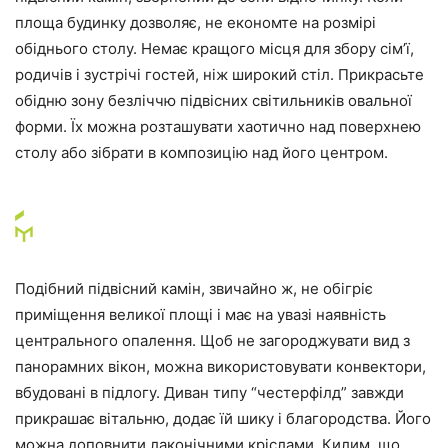
площа будинку дозволяє, не економте на розмірі
обіднього столу. Немає кращого місця для збору сім’ї,
родичів і зустрічі гостей, ніж широкий стіл. Прикрасьте
обідню зону безліччю підвісних світильників овальної
форми. Їх можна розташувати хаотично над поверхнею
столу або зібрати в композицію над його центром.
Подібний підвісний камін, звичайно ж, не обігріє
приміщення великої площі і має на увазі наявність
центрального опалення. Щоб не загороджувати вид з
панорамних вікон, можна використовувати конвектори,
вбудовані в підлогу. Диван типу “честерфілд” завжди
прикрашає вітальню, додає їй шику і благородства. Його
можна доповнити лаконічними кріслами. Килим, що