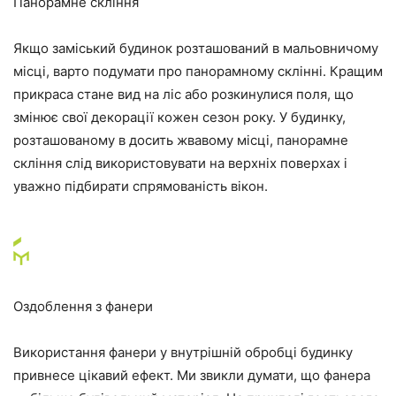
Панорамне скління
Якщо заміський будинок розташований в мальовничому
місці, варто подумати про панорамному склінні. Кращим
прикраса стане вид на ліс або розкинулися поля, що
змінює свої декорації кожен сезон року. У будинку,
розташованому в досить жвавому місці, панорамне
скління слід використовувати на верхніх поверхах і
уважно підбирати спрямованість вікон.
Оздоблення з фанери
Використання фанери у внутрішній обробці будинку
привнесе цікавий ефект. Ми звикли думати, що фанера