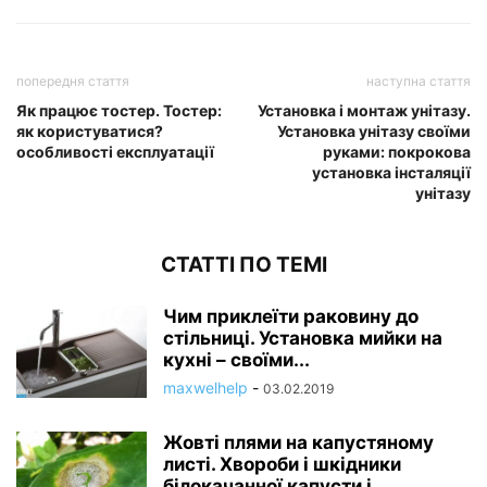
попередня стаття
наступна стаття
Як працює тостер. Тостер:
Установка і монтаж унітазу.
як користуватися?
Установка унітазу своїми
особливості експлуатації
руками: покрокова
установка інсталяції
унітазу
СТАТТІ ПО ТЕМІ
Чим приклеїти раковину до
стільниці. Установка мийки на
кухні – своїми...
maxwelhelp
-
03.02.2019
Жовті плями на капустяному
листі. Хвороби і шкідники
білокачанної капусти і...