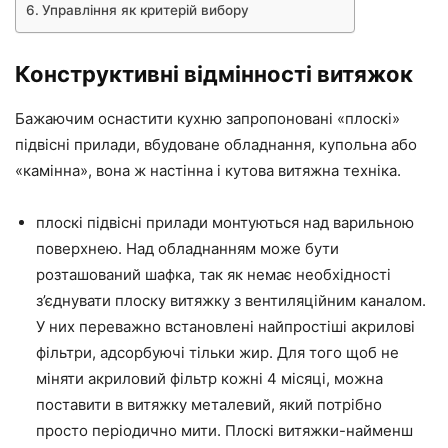
Управління як критерій вибору
Конструктивні відмінності витяжок
Бажаючим оснастити кухню запропоновані «плоскі»
підвісні прилади, вбудоване обладнання, купольна або
«камінна», вона ж настінна і кутова витяжна техніка.
плоскі підвісні прилади монтуються над варильною
поверхнею. Над обладнанням може бути
розташований шафка, так як немає необхідності
з’єднувати плоску витяжку з вентиляційним каналом.
У них переважно встановлені найпростіші акрилові
фільтри, адсорбуючі тільки жир. Для того щоб не
міняти акриловий фільтр кожні 4 місяці, можна
поставити в витяжку металевий, який потрібно
просто періодично мити. Плоскі витяжки-найменш