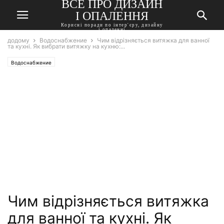
ВСЕ ПРО ДИЗАЙН
І ОПАЛЕННЯ
Корисні поради по інтер'єру, дизайну
і опаленні
додому
Водоснабжение
Чим відрізняється витяжка для ванної
та кухні. Як вибрати витяжку на кухню:...
Водоснабжение
Чим відрізняється витяжка
для ванної та кухні. Як