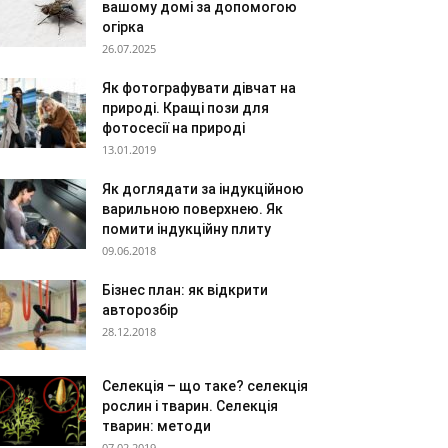
вашому домі за допомогою
огірка
26.07.2025
Як фотографувати дівчат на
природі. Кращі пози для
фотосесії на природі
13.01.2019
Як доглядати за індукційною
варильною поверхнею. Як
помити індукційну плиту
09.06.2018
Бізнес план: як відкрити
авторозбір
28.12.2018
Селекція – що таке? селекція
рослин і тварин. Селекція
тварин: методи
07.02.2019