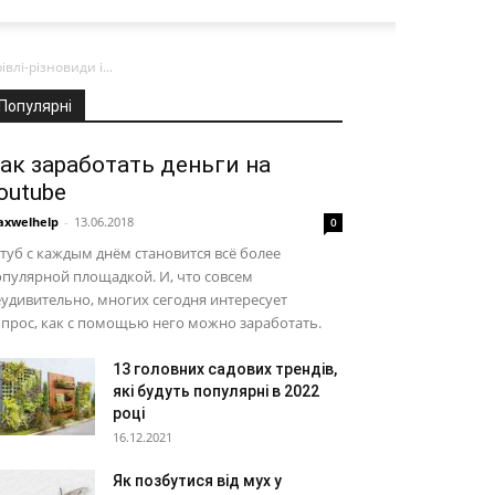
лі-різновиди і...
Популярні
ак заработать деньги на
outube
xwelhelp
-
13.06.2018
0
уб с каждым днём становится всё более
пулярной площадкой. И, что совсем
удивительно, многих сегодня интересует
прос, как с помощью него можно заработать.
13 головних садових трендів,
які будуть популярні в 2022
році
16.12.2021
Як позбутися від мух у