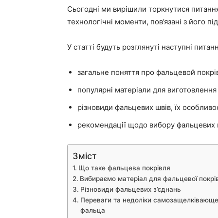
Сьогодні ми вирішили торкнутися питання
технологічні моменти, пов’язані з його п
У статті будуть розглянуті наступні питанн
загальне поняття про фальцевой покрів
популярні матеріали для виготовлення 
різновиди фальцевих швів, їх особливос
рекомендації щодо вибору фальцевих 
Зміст
Що таке фальцева покрівля
Вибираємо матеріал для фальцевої покрів
Різновиди фальцевих з’єднань
Переваги та недоліки самозащелківающ
фальца