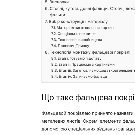
Висновки
Стоячі, кутові, донні фальци. Стоячі, леж
фальци.
Вибір конструкції і матеріалу
Матеріал виготовлення картин
Спеціальне покриття
Технологія виробництва
Пропозиції ринку
Технологія монтажу фальцевої покрівлі
Етап i. Готуємо підставу
Етап ii. Працюємо з картинами
Етап iii. Заготовляємо додаткові елемент
Етап iv. Загинаємо фальци
Що таке фальцева покр
Фальцевой покрівлею прийнято називати 
металевих листів. Окремі елементи фальц
допомогою спеціальних з’єднань (фальце