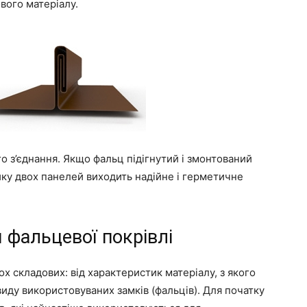
ового матеріалу.
о з’єднання. Якщо фальц підігнутий і змонтований
ику двох панелей виходить надійне і герметичне
 фальцевої покрівлі
ох складових: від характеристик матеріалу, з якого
овиду використовуваних замків (фальців). Для початку