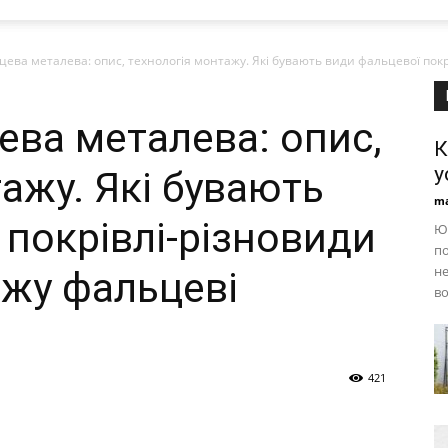
ева металева: опис, технологія монтажу. Які бувають види фальцевої покрів
ева металева: опис,
К
y
ажу. Які бувають
ma
 покрівлі-різновиди
Ют
по
не
ажу фальцеві
во
421