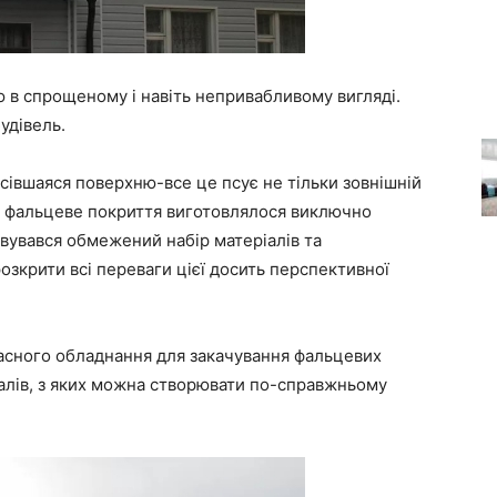
 в спрощеному і навіть непривабливому вигляді.
удівель.
носівшаяся поверхню-все це псує не тільки зовнішній
іше фальцеве покриття виготовлялося виключно
вувався обмежений набір матеріалів та
озкрити всі переваги цієї досить перспективної
часного обладнання для закачування фальцевих
іалів, з яких можна створювати по-справжньому