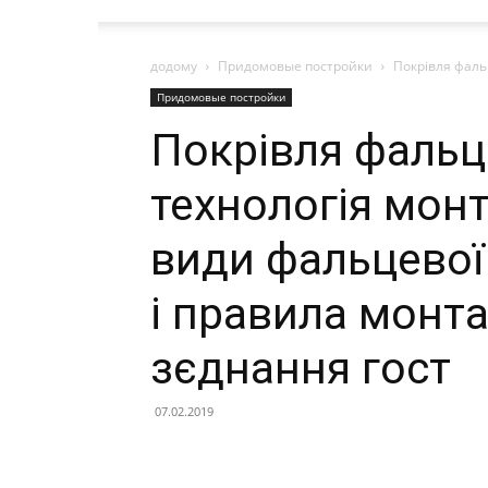
додому
Придомовые постройки
Покрівля фальц
Придомовые постройки
Покрівля фальц
технологія монт
види фальцевої
і правила монт
зєднання гост
07.02.2019