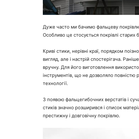
Дуже часто ми бачимо фальцеву покрівлю
Особливо це стосується покрівлі старих б
Криві стики, нерівні краї, порядком поіз
вигляд, але і настрій спостерігача. Ран
вручну. Для його виготовлення використо
інструментів, що не дозволяло повністю р
технології.
З появою фальцегибочних верстатів і су
стиків значно розширився і список матер
престижну і довговічну покрівлю.