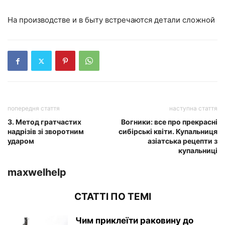
На производстве и в быту встречаются детали сложной
попередня стаття
наступна стаття
3. Метод гратчастих
Вогники: все про прекрасні
надрізів зі зворотним
сибірські квіти. Купальниця
ударом
азіатська рецепти з
купальниці
maxwelhelp
СТАТТІ ПО ТЕМІ
Чим приклеїти раковину до