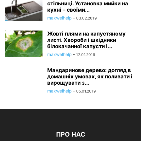
стільниці. Установка мийки на
кухні – своїми...
maxwelhelp
-
03.02.2019
Жовті плями на капустяному
листі. Хвороби і шкідники
білокачанної капусти і...
maxwelhelp
-
12.01.2019
Мандаринове дерево: догляд в
домашніх умовах, як поливати і
вирощувати з...
maxwelhelp
-
05.01.2019
ПРО НАС