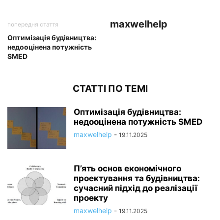
maxwelhelp
попередня стаття
Оптимізація будівництва:
недооцінена потужність
SMED
СТАТТІ ПО ТЕМІ
Оптимізація будівництва:
недооцінена потужність SMED
maxwelhelp
-
19.11.2025
П’ять основ економічного
проектування та будівництва:
сучасний підхід до реалізації
проекту
maxwelhelp
-
19.11.2025