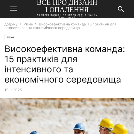
ВСЕ ПРО ДИЗАЙН
І ОПАЛЕННЯ
Корисні поради по інтер'єру, дизайну
і опаленні
додому
Різне
Високоефективна команда: 15 практиків для
інтенсивного та економічного середовища
Різне
Високоефективна команда:
15 практиків для
інтенсивного та
економічного середовища
19.11.2025