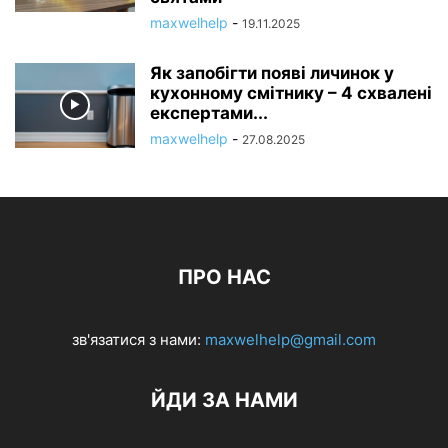
maxwelhelp
-
19.11.2025
Як запобігти появі личинок у
кухонному смітнику – 4 схвалені
експертами...
maxwelhelp
-
27.08.2025
ПРО НАС
зв'язатися з нами:
maxwelhelp@gmail.com
ЙДИ ЗА НАМИ