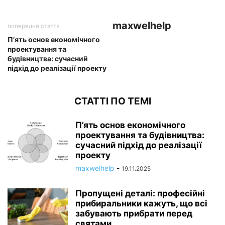
maxwelhelp
попередня стаття
П’ять основ економічного
проектування та
будівництва: сучасний
підхід до реалізації проекту
СТАТТІ ПО ТЕМІ
П’ять основ економічного
проектування та будівництва:
сучасний підхід до реалізації
проекту
maxwelhelp
-
19.11.2025
Пропущені деталі: професійні
прибиральники кажуть, що всі
забувають прибрати перед
святами