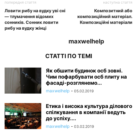
попередня стаття
наступна стаття
Ловити рибу на вудку уві сні
Композитний або
— тлумачення відомих
композиційний матеріал.
сонників. Сонник ловити
Композиційні матеріали
рибу на вудку жінці
maxwelhelp
СТАТТІ ПО ТЕМІ
Як обшити будинок осб зовні.
Чим пофарбувати осб плиту на
фасаді-розглянемо...
maxwelhelp
-
05.02.2019
Етика і висока культура ділового
спілкування в компанії ведуть
до успіху....
maxwelhelp
-
03.02.2019