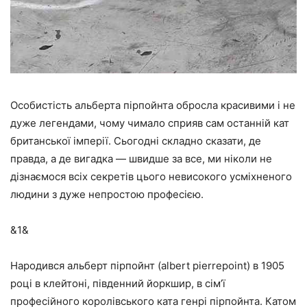
Особистість альберта пірпойнта обросла красивими і не
дуже легендами, чому чимало сприяв сам останній кат
британської імперії. Сьогодні складно сказати, де
правда, а де вигадка — швидше за все, ми ніколи не
дізнаємося всіх секретів цього невисокого усміхненого
людини з дуже непростою професією.
&1&
Народився альберт пірпойнт (albert pierrepoint) в 1905
році в клейтоні, південний йоркшир, в сім’ї
професійного королівського ката генрі пірпойнта. Катом