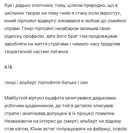
був і дядько хлопчика, тому, цілком природно, що в
шкільних творах на тему «ким я стану коли виросту»,
юний пірпойнт відверто зізнавався в любові до сімейної
справи. Генрі пірпойнт незабаром залишив свою
рідкісну професію, зате його брат том продовжував
заробляти на життя стратами і чимало часу приділяв
теоретичній частині питання.
&1&
генрі і альберт пірпойнти-батько і син
Майбутній віртуоз ешафота зачитувався дядьковим
робочим щоденником, де той в деталях описував
страти і аналізував допущені в їх процесі помилки.
Незважаючи на інтерес до смерті, альберт не відразу
став катом. Юнак встиг попрацювати на фабриці, освоїв