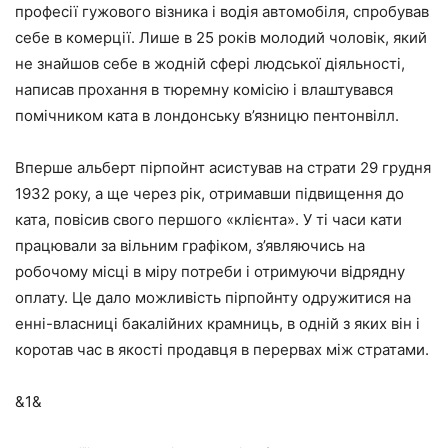
професії гужового візника і водія автомобіля, спробував
себе в комерції. Лише в 25 років молодий чоловік, який
не знайшов себе в жодній сфері людської діяльності,
написав прохання в тюремну комісію і влаштувався
помічником ката в лондонську в’язницю пентонвілл.
Вперше альберт пірпойнт асистував на страти 29 грудня
1932 року, а ще через рік, отримавши підвищення до
ката, повісив свого першого «клієнта». У ті часи кати
працювали за вільним графіком, з’являючись на
робочому місці в міру потреби і отримуючи відрядну
оплату. Це дало можливість пірпойнту одружитися на
енні-власниці бакалійних крамниць, в одній з яких він і
коротав час в якості продавця в перервах між стратами.
&1&