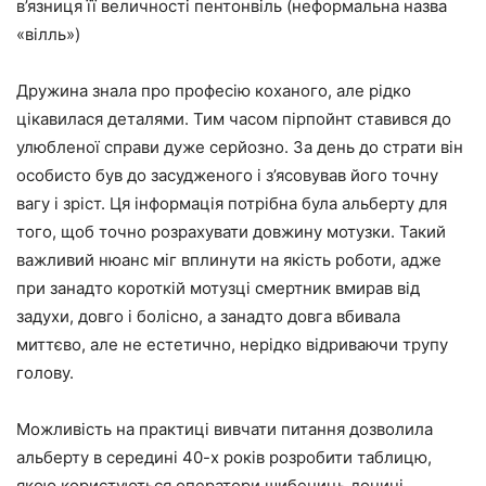
в’язниця її величності пентонвіль (неформальна назва
«вілль»)
Дружина знала про професію коханого, але рідко
цікавилася деталями. Тим часом пірпойнт ставився до
улюбленої справи дуже серйозно. За день до страти він
особисто був до засудженого і з’ясовував його точну
вагу і зріст. Ця інформація потрібна була альберту для
того, щоб точно розрахувати довжину мотузки. Такий
важливий нюанс міг вплинути на якість роботи, адже
при занадто короткій мотузці смертник вмирав від
задухи, довго і болісно, а занадто довга вбивала
миттєво, але не естетично, нерідко відриваючи трупу
голову.
Можливість на практиці вивчати питання дозволила
альберту в середині 40-х років розробити таблицю,
якою користуються оператори шибениць донині.