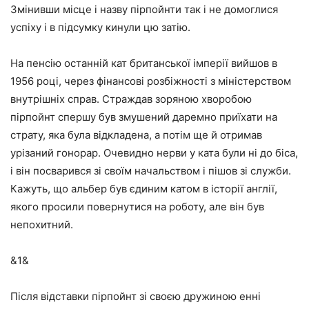
Змінивши місце і назву пірпойнти так і не домоглися
успіху і в підсумку кинули цю затію.
На пенсію останній кат британської імперії вийшов в
1956 році, через фінансові розбіжності з міністерством
внутрішніх справ. Страждав зоряною хворобою
пірпойнт спершу був змушений даремно приїхати на
страту, яка була відкладена, а потім ще й отримав
урізаний гонорар. Очевидно нерви у ката були ні до біса,
і він посварився зі своїм начальством і пішов зі служби.
Кажуть, що альбер був єдиним катом в історії англії,
якого просили повернутися на роботу, але він був
непохитний.
&1&
Після відставки пірпойнт зі своєю дружиною енні