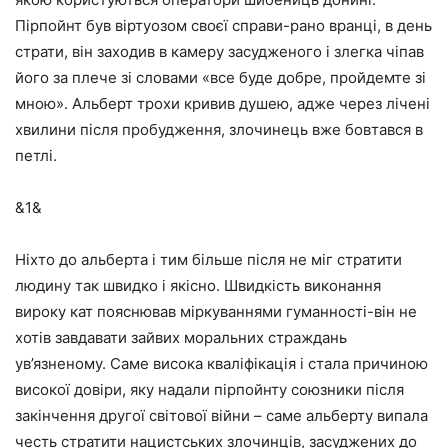
Пірпойнт був віртуозом своєї справи-рано вранці, в день
страти, він заходив в камеру засудженого і злегка чіпав
його за плече зі словами «все буде добре, пройдемте зі
мною». Альберт трохи кривив душею, адже через лічені
хвилини після пробудження, злочинець вже бовтався в
петлі.
&1&
Ніхто до альберта і тим більше після не міг стратити
людину так швидко і якісно. Швидкість виконання
вироку кат пояснював міркуваннями гуманності-він не
хотів завдавати зайвих моральних страждань
ув’язненому. Саме висока кваліфікація і стала причиною
високої довіри, яку надали пірпойнту союзники після
закінчення другої світової війни – саме альберту випала
честь стратити нацистських злочинців, засуджених до