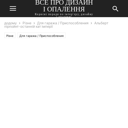
ВСЕ ПРО ДИЗАЙН
І ОПАЛЕННЯ
Корисні поради по інтер'єру, дизайну
і опаленні
додому
Різне
Для гаража / Приспособления
Альберт
пірпойнт-останній кат імперії
Різне
Для гаража / Приспособления