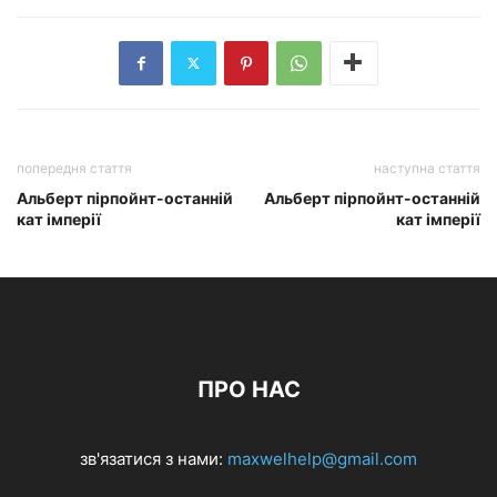
попередня стаття
наступна стаття
Альберт пірпойнт-останній
Альберт пірпойнт-останній
кат імперії
кат імперії
ПРО НАС
зв'язатися з нами:
maxwelhelp@gmail.com