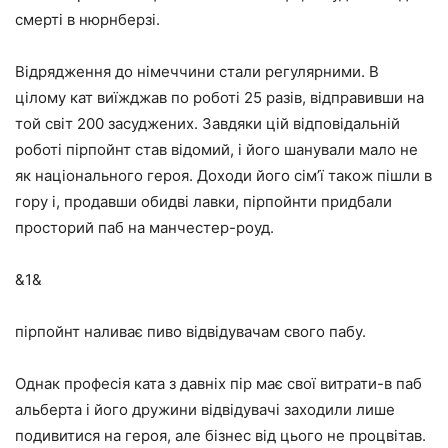
смерті в нюрнберзі.
Відрядження до німеччини стали регулярними. В
цілому кат виїжджав по роботі 25 разів, відправивши на
той світ 200 засуджених. Завдяки цій відповідальній
роботі пірпойнт став відомий, і його шанували мало не
як національного героя. Доходи його сім’ї також пішли в
гору і, продавши обидві лавки, пірпойнти придбали
просторий паб на манчестер-роуд.
&1&
пірпойнт наливає пиво відвідувачам свого пабу.
Однак професія ката з давніх пір має свої витрати-в паб
альберта і його дружини відвідувачі заходили лише
подивитися на героя, але бізнес від цього не процвітав.