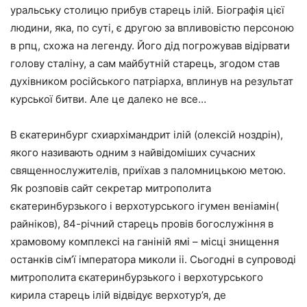
уральську столицю прибув старець ілій. Біографія цієї
людини, яка, по суті, є другою за впливовістю персоною
в рпц, схожа на легенду. Його дід погрожував відірвати
голову сталіну, а сам майбутній старець, згодом став
духівником російського патріарха, вплинув на результат
курської битви. Але це далеко не все…
В єкатеринбург схиархімандрит ілій (олексій ноздрін),
якого називають одним з найвідоміших сучасних
священнослужителів, приїхав з паломницькою метою.
Як розповів сайт секретар митрополита
єкатеринбурзького і верхотурського ігумен веніамін(
райніков), 84-річний старець провів богослужіння в
храмовому комплексі на ганіній ямі – місці знищення
останків сім’ї імператора миколи ii. Сьогодні в супроводі
митрополита єкатеринбурзького і верхотурського
кирила старець ілій відвідує верхотур’я, де