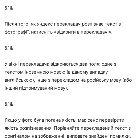
&1&
Після того, як яндекс перекладач розпізнає текст з
фотографії, натисніть «відкрити в перекладачі».
&1&
У вікні перекладача відкриються два поля: одне з
текстом іноземною мовою (в даному випадку
англійською), інше з перекладом на російську мову (або
інший підтримуваний мову).
&1&
Якщо у фото була погана якість, має сенс перевірити
якість розпізнавання. Порівняйте перекладений текст з
оригіналом на зображенні, виправте знайдені помилки.