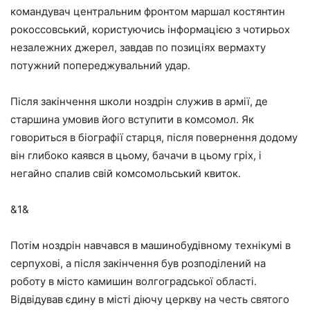
командувач центральним фронтом маршал костянтин
рокоссовський, користуючись інформацією з чотирьох
незалежних джерел, завдав по позиціях вермахту
потужний попереджувальний удар.
Після закінчення школи ноздрін служив в армії, де
старшина умовив його вступити в комсомол. Як
говориться в біографії старця, після повернення додому
він глибоко каявся в цьому, бачачи в цьому гріх, і
негайно спалив свій комсомольський квиток.
&1&
Потім ноздрін навчався в машинобудівному технікумі в
серпухові, а після закінчення був розподілений на
роботу в місто камишин волгоградської області.
Відвідував єдину в місті діючу церкву на честь святого