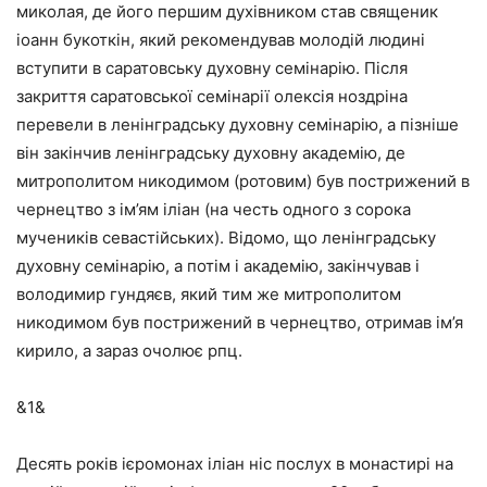
миколая, де його першим духівником став священик
іоанн букоткін, який рекомендував молодій людині
вступити в саратовську духовну семінарію. Після
закриття саратовської семінарії олексія ноздріна
перевели в ленінградську духовну семінарію, а пізніше
він закінчив ленінградську духовну академію, де
митрополитом никодимом (ротовим) був пострижений в
чернецтво з ім’ям іліан (на честь одного з сорока
мучеників севастійських). Відомо, що ленінградську
духовну семінарію, а потім і академію, закінчував і
володимир гундяєв, який тим же митрополитом
никодимом був пострижений в чернецтво, отримав ім’я
кирило, а зараз очолює рпц.
&1&
Десять років ієромонах іліан ніс послух в монастирі на