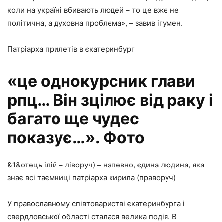
коли на україні вбивають людей – то це вже не
політична, а духовна проблема», – завив ігумен.
Патріарха прилетів в єкатеринбург
«це однокурсник глави
рпц… Він зцілює від раку і
багато ще чудес
показує…». Фото
&1&
отець ілій – ліворуч) – напевно, єдина людина, яка
знає всі таємниці патріарха кирила (праворуч)
У православному співтоваристві єкатеринбурга і
свердловської області сталася велика подія. В