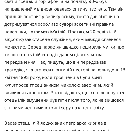
святій грецькій горі афон, а на початку 90-х був
направлений у відновлювалася оптину пустель. Там він
прийняв постриг у велику схиму, тобто дав обітницю
дотримуватися особливо суворі аскетичні правила
поведінки, і отримав ім’я ілій. Протягом 20 років ілій
відроджував старече служіння, яким завжди славився
монастир. Серед парафіян швидко поширили чутки про
те, що отець ілій володіє даром цілительства і
передбачення. Так, пишуть, що він передбачав
трагедію, яка сталася в оптиній пустелі на великдень 18
квітня 1993 року, коли троє ченців були вбиті
культпросвітпрацівником миколою аверіним, який
виявився сатаністом. Розповідають, що з оптиної пустелі
отець ілій змушений був піти після того, як не зійшовся
з іншими ченцями в точці зору на кінець світу.
Зараз отець ілій як духівник патріарха кирила в
основному проживає в передєлкіно на території