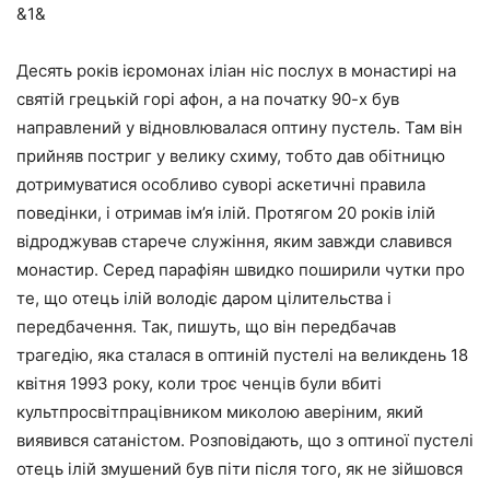
&1&
Десять років ієромонах іліан ніс послух в монастирі на
святій грецькій горі афон, а на початку 90-х був
направлений у відновлювалася оптину пустель. Там він
прийняв постриг у велику схиму, тобто дав обітницю
дотримуватися особливо суворі аскетичні правила
поведінки, і отримав ім’я ілій. Протягом 20 років ілій
відроджував старече служіння, яким завжди славився
монастир. Серед парафіян швидко поширили чутки про
те, що отець ілій володіє даром цілительства і
передбачення. Так, пишуть, що він передбачав
трагедію, яка сталася в оптиній пустелі на великдень 18
квітня 1993 року, коли троє ченців були вбиті
культпросвітпрацівником миколою аверіним, який
виявився сатаністом. Розповідають, що з оптиної пустелі
отець ілій змушений був піти після того, як не зійшовся