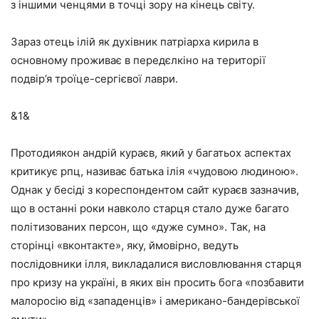
з іншими ченцями в точці зору на кінець світу.
Зараз отець ілій як духівник патріарха кирила в
основному проживає в передєлкіно на території
подвір’я троїце-сергієвої лаври.
&1&
Протодиякон андрій кураєв, який у багатьох аспектах
критикує рпц, називає батька ілія «чудовою людиною».
Однак у бесіді з кореспондентом сайт кураєв зазначив,
що в останні роки навколо старця стало дуже багато
політизованих персон, що «дуже сумно». Так, на
сторінці «вконтакте», яку, ймовірно, ведуть
послідовники ілля, викладалися висловлювання старця
про кризу на україні, в яких він просить бога «позбавити
малоросію від «западенців» і американо-бандерівської