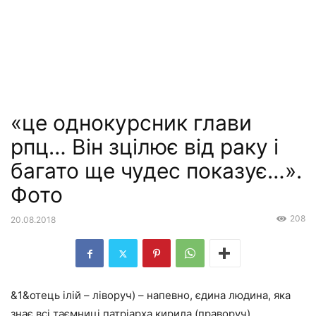
«це однокурсник глави
рпц… Він зцілює від раку і
багато ще чудес показує…».
Фото
208
20.08.2018
&1&
отець ілій – ліворуч) – напевно, єдина людина, яка
знає всі таємниці патріарха кирила (праворуч)