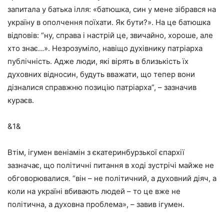
запитала у батька ілля: «батюшка, син у мене зібрався на
україну в ополчення поїхати. Як бути?». На це батюшка
відповів: “ну, справа і настрій це, звичайно, хороше, але
хто знає…». Незрозуміло, навіщо духівнику патріарха
публічність. Адже люди, які вірять в близькість їх
духовних відносин, будуть вважати, що тепер вони
дізналися справжню позицію патріарха”, – зазначив
кураєв.
&1&
Втім, ігумен веніамін з єкатеринбурзької єпархії
зазначає, що політичні питання в ході зустрічі майже не
обговорювалися. “він – не політичний, а духовний діяч, а
коли на україні вбивають людей – то це вже не
політична, а духовна проблема», – завив ігумен.