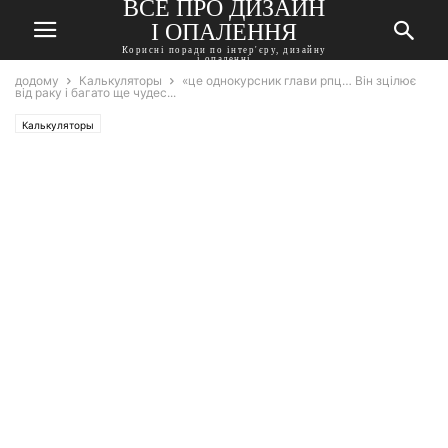
ВСЕ ПРО ДИЗАЙН
І ОПАЛЕННЯ
Корисні поради по інтер'єру, дизайну
і опаленні
додому
Калькуляторы
«це однокурсник глави рпц… Він зцілює
від раку і багато ще чудес...
Калькуляторы