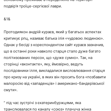
подвір’я троїце-сергієвої лаври.
&1&
Протодиякон андрій кураєв, який у багатьох аспектах
критикує рпц, називає батька ілія «чудовою людиною».
Однак у бесіді з кореспондентом сайт кураєв зазначив,
що в останні роки навколо старця стало дуже багато
політизованих персон, що «дуже сумно». Так, на
сторінці «вконтакте», яку, ймовірно, ведуть
послідовники ілля, викладалися висловлювання старця
про кризу на україні, в яких він просить бога «позбавити
малоросію від «западенців» і американо-бандерівської
смути».
” під час зустрічі з єкатеринбуржцями, яка
транслювалася по каналу «союз» плачуча жінка