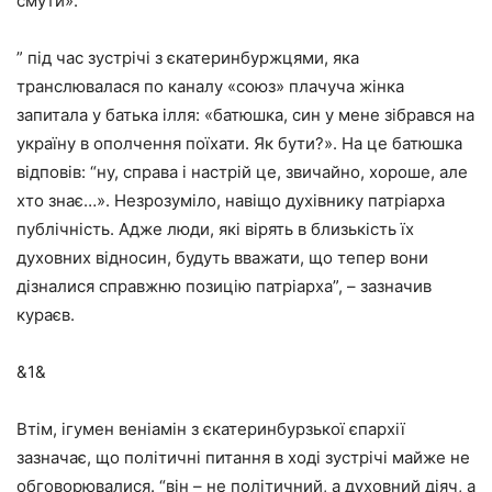
смути».
” під час зустрічі з єкатеринбуржцями, яка
транслювалася по каналу «союз» плачуча жінка
запитала у батька ілля: «батюшка, син у мене зібрався на
україну в ополчення поїхати. Як бути?». На це батюшка
відповів: “ну, справа і настрій це, звичайно, хороше, але
хто знає…». Незрозуміло, навіщо духівнику патріарха
публічність. Адже люди, які вірять в близькість їх
духовних відносин, будуть вважати, що тепер вони
дізналися справжню позицію патріарха”, – зазначив
кураєв.
&1&
Втім, ігумен веніамін з єкатеринбурзької єпархії
зазначає, що політичні питання в ході зустрічі майже не
обговорювалися. “він – не політичний, а духовний діяч, а