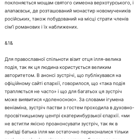
поклоняється мощам святого симеона верхотурського, і
алапаєвськ, де розташований монастир новомучеників
російських, також побудований на місці страти членів
сім’ї романових і їх наближених.
&1&
Для православної спільноти візит отця ілля-велика
подія, так як ця людина користується великим
авторитетом. В анонсі зустрічі, що публікувався на
офіційному сайті єпархії, говорилося, що «така подія
трапляється не часто» і що для багатьох ця зустріч
може виявитися «доленосною». За словами ігумена
веніаміна, зустріч пастви з гостем проходила в духовно-
просвітницькому центрі єкатеринбурзької єпархії. «ми
не встигли якісно проанонсувати зустріч, так як в
приїзді батька ілля ми остаточно переконалися тільки