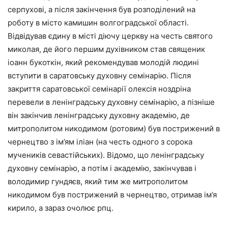
серпухові, а після закінчення був розподілений на
роботу в місто камишин волгоградської області.
Відвідував єдину в місті діючу церкву на честь святого
миколая, де його першим духівником став священик
іоанн букоткін, який рекомендував молодій людині
вступити в саратовську духовну семінарію. Після
закриття саратовської семінарії олексія ноздріна
перевели в ленінградську духовну семінарію, а пізніше
він закінчив ленінградську духовну академію, де
митрополитом никодимом (ротовим) був пострижений в
чернецтво з ім’ям іліан (на честь одного з сорока
мучеників севастійських). Відомо, що ленінградську
духовну семінарію, а потім і академію, закінчував і
володимир гундяєв, який тим же митрополитом
никодимом був пострижений в чернецтво, отримав ім’я
кирило, а зараз очолює рпц.