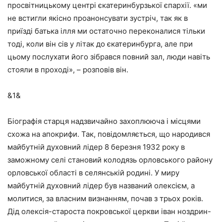
просвітницькому центрі єкатеринбурзької єпархії. «ми
не встигли якісно проанонсувати зустріч, так як в
приїзді батька ілля ми остаточно переконалися тільки
тоді, коли він сів у літак до єкатеринбурга, але при
цьому послухати його зібрався повний зал, люди навіть
стояли в проході», – розповів він.
&1&
Біографія старця надзвичайно захоплююча і місцями
схожа на апокрифи. Так, повідомляється, що народився
майбутній духовний лідер 8 березня 1932 року в
заможному селі становий колодязь орловського району
орловської області в селянській родині. У миру
майбутній духовний лідер був названий олексієм, а
молитися, за власним визнанням, почав з трьох років.
Дід олексія-староста покровської церкви іван ноздрин-