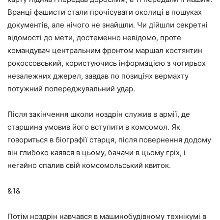
Вранці фашисти стали прочісувати околиці в пошуках
документів, але нічого не знайшли. Чи дійшли секретні
відомості до мети, достеменно невідомо, проте
командувач центральним фронтом маршал костянтин
рокоссовський, користуючись інформацією з чотирьох
незалежних джерел, завдав по позиціях вермахту
потужний попереджувальний удар.
Після закінчення школи ноздрін служив в армії, де
старшина умовив його вступити в комсомол. Як
говориться в біографії старця, після повернення додому
він глибоко каявся в цьому, бачачи в цьому гріх, і
негайно спалив свій комсомольський квиток.
&1&
Потім ноздрін навчався в машинобудівному технікумі в