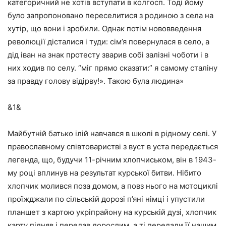
категоричний не хотів вступати в колгосп. Тоді йому
було запропоновано переселитися з родиною з села на
хутір, що вони і зробили. Однак потім нововведення
революції дісталися і туди: сім’я повернулася в село, а
дід іван на знак протесту зварив собі залізні чоботи і в
них ходив по селу. “міг прямо сказати:” я самому сталіну
за правду голову відірву!». Такою була людина»
&1&
Майбутній батько ілій навчався в школі в рідному селі. У
православному співтоваристві з вуст в уста передається
легенда, що, будучи 11-річним хлопчиськом, він в 1943-
му році вплинув на результат курської битви. Нібито
хлопчик молився поза домом, а повз нього на мотоциклі
проїжджали по сільській дорозі п’яні німці і упустили
планшет з картою укріпрайону на курській дузі, хлопчик
карту підняв і передав дорослим, а ті передали її нашим.