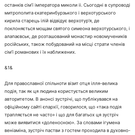
останків сім’ї імператора миколи ii. Сьогодні в супроводі
митрополита єкатеринбурзького і верхотурського
кирила старець ілій відвідує верхотур’я, де
поклоняється мощам святого симеона верхотурського, і
алапаєвськ, де розташований монастир новомучеників
російських, також побудований на місці страти членів
сім’ї романових і їх наближених.
&1&
Для православної спільноти візит отця ілля-велика
подія, так як ця людина користується великим
авторитетом. В анонсі зустрічі, що публікувався на
офіційному сайті єпархії, говорилося, що «така подія
трапляється не часто» і що для багатьох ця зустріч
може виявитися «доленосною». За словами ігумена
веніаміна, зустріч пастви з гостем проходила в духовно-