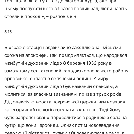
тоді, коли він сів у літак до єкатеринбурга, але при
цьому послухати його зібрався повний зал, люди навіть
стояли в проході», – розповів він.
&1&
Біографія старця надзвичайно захоплююча і місцями
схожа на апокрифи. Так, повідомляється, що народився
майбутній духовний лідер 8 березня 1932 року в
заможному селі становий колодязь орловського району
орловської області в селянській родині. У миру
майбутній духовний лідер був названий олексієм, а
молитися, за власним визнанням, почав з трьох років.
Дід олексія-староста покровської церкви іван ноздрин-
категоричний не хотів вступати в колгосп. Тоді йому
було запропоновано переселитися з родиною з села на
хутір, що вони і зробили. Однак потім нововведення
революції дісталися і туди: сім’я повернулася в село, а