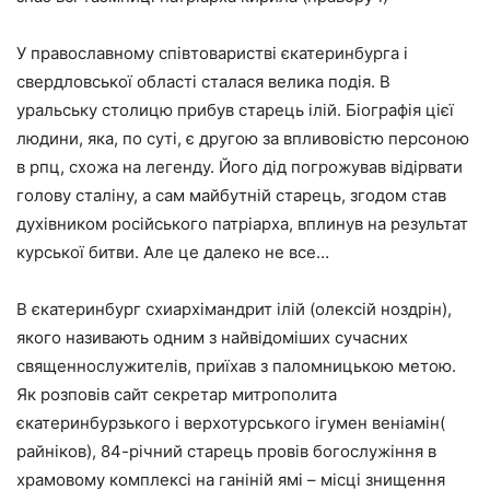
У православному співтоваристві єкатеринбурга і
свердловської області сталася велика подія. В
уральську столицю прибув старець ілій. Біографія цієї
людини, яка, по суті, є другою за впливовістю персоною
в рпц, схожа на легенду. Його дід погрожував відірвати
голову сталіну, а сам майбутній старець, згодом став
духівником російського патріарха, вплинув на результат
курської битви. Але це далеко не все…
В єкатеринбург схиархімандрит ілій (олексій ноздрін),
якого називають одним з найвідоміших сучасних
священнослужителів, приїхав з паломницькою метою.
Як розповів сайт секретар митрополита
єкатеринбурзького і верхотурського ігумен веніамін(
райніков), 84-річний старець провів богослужіння в
храмовому комплексі на ганіній ямі – місці знищення