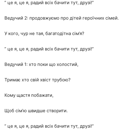
” це я, це я, радий всіх бачити тут, друзі!”
Ведучий 2: продовжуємо про дітей героїчних сімей.
У кого, чур не тая, багатодітна сім’я?
” це я, це я, радий всіх бачити тут, друзі!”
Ведучий 1: хто поки що холостий,
Тримає хто свій хвіст трубою?
Кому щастя побажати,
Щоб сім’ю швидше створити.
” це я, це я, радий всіх бачити тут, друзі!”