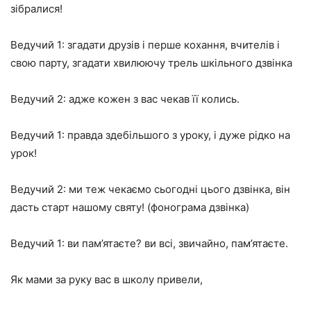
зібралися!
Ведучий 1:
згадати друзів і перше кохання, вчителів і
свою парту, згадати хвилюючу трель шкільного дзвінка
Ведучий 2:
адже кожен з вас чекав її колись.
Ведучий 1:
правда здебільшого з уроку, і дуже рідко на
урок!
Ведучий 2:
ми теж чекаємо сьогодні цього дзвінка, він
дасть старт нашому святу!
(фонограма дзвінка)
Ведучий 1: ви пам’ятаєте? ви всі, звичайно, пам’ятаєте.
Як мами за руку вас в школу привели,