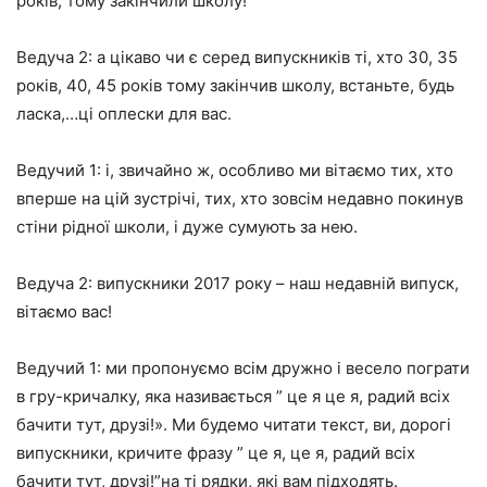
років, тому закінчили школу!
Ведуча 2: а цікаво чи є серед випускників ті, хто 30, 35
років, 40, 45 років тому закінчив школу, встаньте, будь
ласка,…ці оплески для вас.
Ведучий 1: і, звичайно ж, особливо ми вітаємо тих, хто
вперше на цій зустрічі, тих, хто зовсім недавно покинув
стіни рідної школи, і дуже сумують за нею.
Ведуча 2: випускники 2017 року – наш недавній випуск,
вітаємо вас!
Ведучий 1: ми пропонуємо всім дружно і весело пограти
в гру-кричалку, яка називається ” це я це я, радий всіх
бачити тут, друзі!». Ми будемо читати текст, ви, дорогі
випускники, кричите фразу ” це я, це я, радий всіх
бачити тут, друзі!”на ті рядки, які вам підходять.