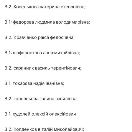
В 2. Ковенькова катерина степанівна;
В 1: федорова людмила володимирівна;
В 2. Кравченко раїса федосіївна;
В 1: шафоростова анна михайлівна;
В 2. скринник василь терентійович;
В 1. токарєва надія іванівна;
В 2. головньова галина василівна;
В 1. худолей олексій олексійович
В 2. Колденков віталій миколайович;