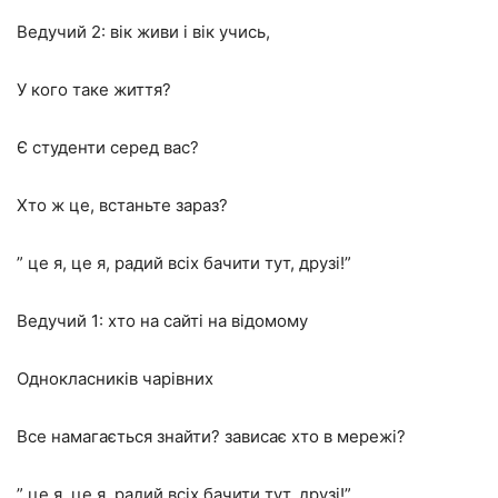
Ведучий 2: вік живи і вік учись,
У кого таке життя?
Є студенти серед вас?
Хто ж це, встаньте зараз?
” це я, це я, радий всіх бачити тут, друзі!”
Ведучий 1: хто на сайті на відомому
Однокласників чарівних
Все намагається знайти? зависає хто в мережі?
” це я, це я, радий всіх бачити тут, друзі!”