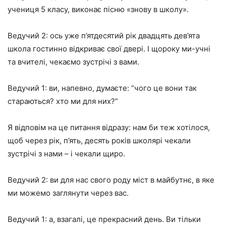
учениця 5 класу, виконає пісню «знову в школу».
Ведучий 2: ось уже п’ятдесятий рік двадцять дев’ята
школа гостинно відкриває свої двері. І щороку ми-учні
та вчителі, чекаємо зустрічі з вами.
Ведучий 1: ви, напевно, думаєте: “чого це вони так
стараються? хто ми для них?”
Я відповім на це питання відразу: нам би теж хотілося,
щоб через рік, п’ять, десять років школярі чекали
зустрічі з нами – і чекали щиро.
Ведучий 2: ви для нас свого роду міст в майбутнє, в яке
ми можемо заглянути через вас.
Ведучий 1: а, взагалі, це прекрасний день. Ви тільки