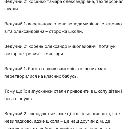
Ведучий 2: косенко тамара олександрівна, техперсонал
школи.
Ведучий 1: карепанова олена володимирівна, стеценко
віта олександрівна – сторожа школи.
Ведучий 2: корень олександр миколайович,
потачук
віктор петрович –
кочегари.
Ведучий 1: багато наших вчителів з класних мам
перетворилися на класних бабусь,
Тому що їх випускники стали приводити в школу дітей і
навіть онуків.
Ведучий 2 : складаються вже цілі шкільні династії, і це
невипадково, адже школа – це наш другий дім, де
завжди панують доброзичливість і справедливість…