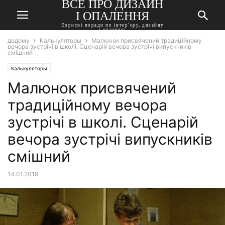
ВСЕ ПРО ДИЗАЙН
І ОПАЛЕННЯ
Корисні поради по інтер'єру, дизайну
і опаленні
додому
Калькуляторы
Малюнок присвячений традиційному
вечора зустрічі в школі. Сценарій вечора зустрічі випускників
смішний
Калькуляторы
Малюнок присвячений
традиційному вечора
зустрічі в школі. Сценарій
вечора зустрічі випускників
смішний
14.01.2019