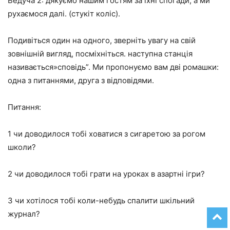
Ведуча 2: дякуємо нашим гостям за їхні спогади, а ми
рухаємося далі. (стукіт коліс).
Подивіться один на одного, зверніть увагу на свій
зовнішній вигляд, посміхніться.
наступна станція
називається»сповідь”. Ми пропонуємо вам дві ромашки:
одна з питаннями, друга з відповідями.
Питання:
1 чи доводилося тобі ховатися з сигаретою за рогом
школи?
2 чи доводилося тобі грати на уроках в азартні ігри?
3 чи хотілося тобі коли-небудь спалити шкільний
журнал?