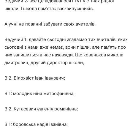
Ведучий 2: все це відбувалося і тут у стінах рідної
школи. І школа пам’ятає вас-випускників.
А учні не повинні забувати своїх вчителів.
Ведучий 1: давайте сьогодні згадаємо тих вчителів, яких
сьогодні з нами вже немає, вони пішли, але пам’ять про
них залишиться в нас назавжди. Це: ковеньков микола
дмитрович, другий директор школи;
В 2. Білохвіст іван іванович;
В 1: молодик ніна митрофанівна;
В 2. Кутасевич євгенія романівна;
В 1: боровська надія іванівна;