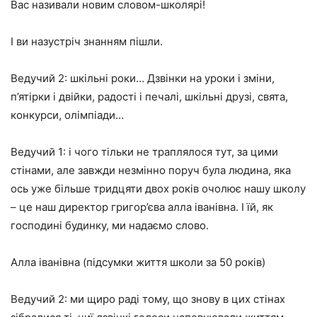
Вас називали новим словом-школярі!
І ви назустріч знанням пішли.
Ведучий 2:
шкільні роки… Дзвінки на уроки і зміни,
п’ятірки і двійки, радості і печалі, шкільні друзі, свята,
конкурси, олімпіади…
Ведучий 1:
і чого тільки не траплялося тут, за цими
стінами, але завжди незмінно поруч була людина, яка
ось уже більше тридцяти двох років очолює нашу школу
– це наш директор григор’єва алла іванівна. І їй, як
господині будинку, ми надаємо слово.
Алла іванівна
(підсумки життя школи за 50 років)
Ведучий 2:
ми щиро раді тому, що знову в цих стінах