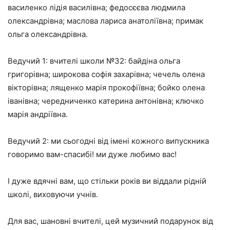
василенко лідія василівна; федосєєва людмила
олександрівна; маслова лариса анатоліївна; примак
ольга олександрівна.
Ведучий 1: вчителі школи №32: байдіна ольга
григорівна; широкова софія захарівна; чечель олена
вікторівна; лященко марія прокофіївна; бойко олена
іванівна; чередниченко катерина антонівна; ключко
марія андріївна.
Ведучий 2: ми сьогодні від імені кожного випускника
говоримо вам-спасибі! ми дуже любимо вас!
І дуже вдячні вам, що стільки років ви віддали рідній
школі, виховуючи учнів.
Для вас, шановні вчителі, цей музичний подарунок від