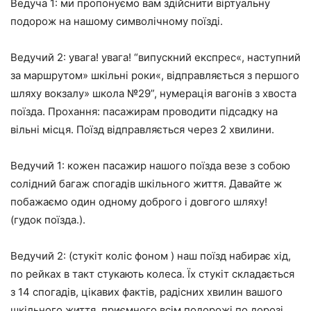
Ведуча 1: ми пропонуємо вам здійснити віртуальну
подорож на нашому символічному поїзді.
Ведучий 2: увага! увага! “випускний експрес«, наступний
за маршрутом» шкільні роки«, відправляється з першого
шляху вокзалу» школа №29”, нумерація вагонів з хвоста
поїзда. Прохання: пасажирам проводити підсадку на
вільні місця. Поїзд відправляється через 2 хвилини.
Ведучий 1: кожен пасажир нашого поїзда везе з собою
солідний багаж спогадів шкільного життя. Давайте ж
побажаємо один одному доброго і довгого шляху!
(гудок поїзда.).
Ведучий 2: (стукіт коліс
фоном
) наш поїзд набирає хід,
по рейках в такт стукають колеса. Їх стукіт складається
з 14 спогадів, цікавих фактів, радісних хвилин вашого
шкільного життя. приємного всім подорожі по дорозі