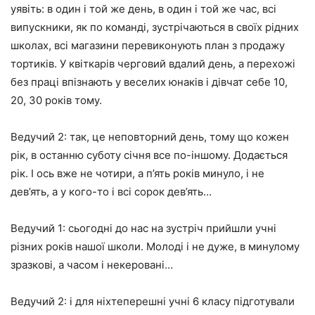
уявіть: в один і той же день, в один і той же час, всі
випускники, як по команді, зустрічаються в своїх рідних
школах, всі магазини перевиконують план з продажу
тортиків. У квіткарів черговий вдалий день, а перехожі
без праці впізнають у веселих юнаків і дівчат себе 10,
20, 30 років тому.
Ведучий 2: так, це неповторний день, тому що кожен
рік, в останню суботу січня все по-іншому. Додається
рік. І ось вже не чотири, а п’ять років минуло, і не
дев’ять, а у кого-то і всі сорок дев’ять…
Ведучий 1: сьогодні до нас на зустріч прийшли учні
різних років нашої школи. Молоді і не дуже, в минулому
зразкові, а часом і некеровані…
Ведучий 2: і для ніхтеперешні учні 6 класу підготували