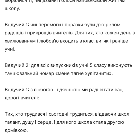
зібралися ті, чиї дзвінкі голоси наповнювали життям
школу.
Ведучий 1:
чиї перемоги і поразки були джерелом
радощів і прикрощів вчителів. Для тих, хто кожен день з
хвилюванням і любов’ю входить в клас, ви-як і раніше
учні.
Ведучий 2:
для всіх випускників учні 5 класу виконують
танцювальний номер «мене тягне хуліганити».
Ведучий 1:
з любов’ю і вдячністю ми раді вітати вас,
дорогі вчителі:
Тих, хто трудився і сьогодні трудиться, віддаючи школі
талант, душу і серце, і для кого школа стала другою
домівкою.