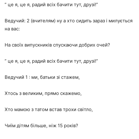
” це я, це я, радий всіх бачити тут, друзі!”
Ведучий: 2 (вчителям) ну а хто сидить зараз і милується
на вас:
На своїх випускників спускаючи добрих очей?
” це я, це я, радий всіх бачити тут, друзі!”
Ведучий 1 : ми, батьки зі стажем,
Хтось з великим, прямо скажемо,
Хто мамою з татом встав трохи світло,
Чиїм дітям більше, ніж 15 років?