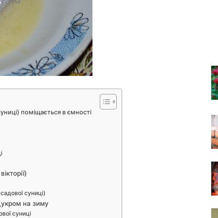
суниці) поміщається в ємності
і
вікторії)
садової суниці)
цукром на зиму
ової суниці