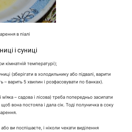
арення в піалі
иці і суниці
при кімнатній температурі);
униці (зберігати в холодильнику або підвалі, варити
ь – варить 5 хвилин і розфасовувати по банках).
 м’яка – садова і лісова) треба попередньо засипати
щоб вона постояла і дала сік. Тоді полуничка в соку
варення.
 або ви поспішаєте, і ніколи чекати виділення