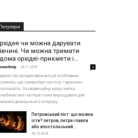
Популярні
рхідея чи можна дарувати
івчині. Чи можна тримати
дома орхідеї-прикмети і...
xwelhelp
-
28.11.2018
0
давніх пір орхідея вважається особливим
слиною, що символізує чистоту, гармонію,
сконалість. За незвичайну красу квітка
любили і все частіше стали вирощувати для
рикраси домашнього інтерєру.
Петровський піст: що можна
їсти? петров, петра і павла
або апостольський...
30.10.2018