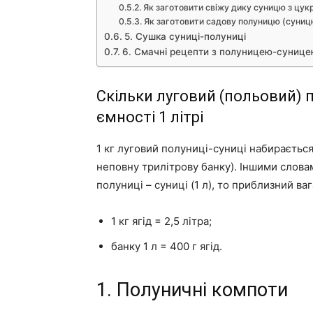
Як заготовити свіжу дику суницю з цук
Як заготовити садову полуницю (суниц
5. Сушка суниці-полуниці
6. Смачні рецепти з полуницею-суниц
Скільки луговий (польовий) п
ємності 1 літрі
1 кг луговий полуниці-суниці набирається 
неповну трилітрову банку). Іншими слова
полуниці – суниці (1 л), то приблизний ваг
1 кг ягід = 2,5 літра;
банку 1 л = 400 г ягід.
1. Полуничні компоти