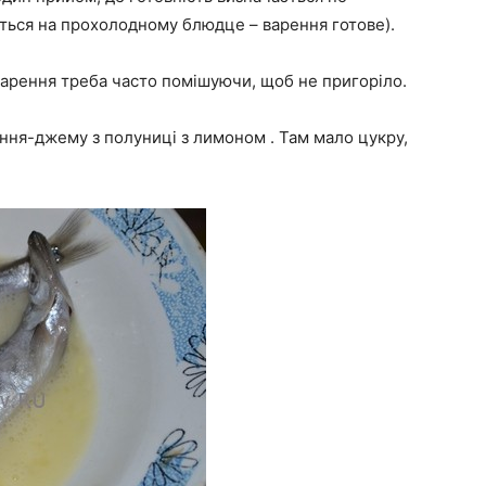
ється на прохолодному блюдце – варення готове).
варення треба часто помішуючи, щоб не пригоріло.
ення-джему з полуниці з лимоном . Там мало цукру,