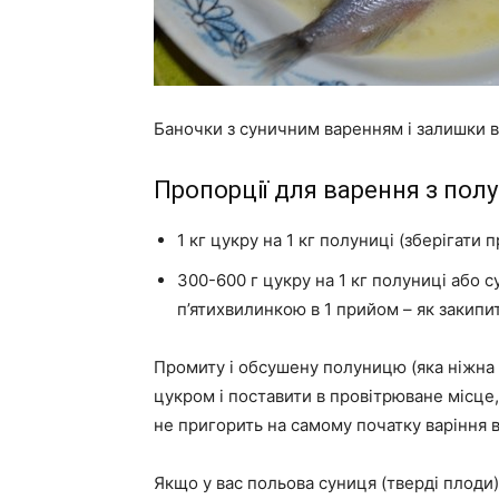
Баночки з суничним варенням і залишки в
Пропорції для варення з полун
1 кг цукру на 1 кг полуниці (зберігати 
300-600 г цукру на 1 кг полуниці або с
п’ятихвилинкою в 1 прийом – як закипит
Промиту і обсушену полуницю (яка ніжна і
цукром і поставити в провітрюване місце, 
не пригорить на самому початку варіння 
Якщо у вас польова суниця (тверді плоди)