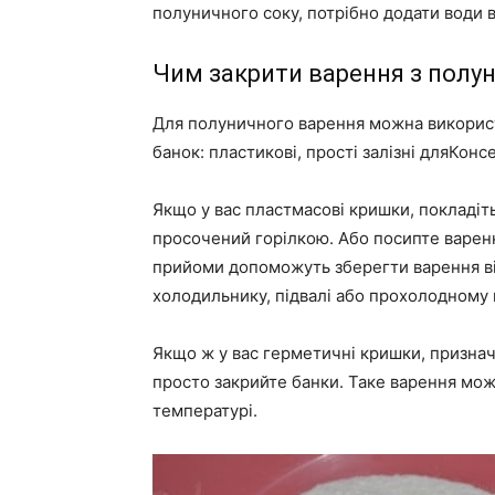
полуничного соку, потрібно додати води в с
Чим закрити варення з полун
Для полуничного варення можна використ
банок: пластикові, прості залізні дляКонсе
Якщо у вас пластмасові кришки, покладіть
просочений горілкою. Або посипте варенн
прийоми допоможуть зберегти варення від
холодильнику, підвалі або прохолодному 
Якщо ж у вас герметичні кришки, призначе
просто закрийте банки. Таке варення мож
температурі.