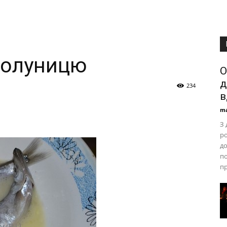
полуницю
О
д
234
в
ma
З 
ро
до
по
п