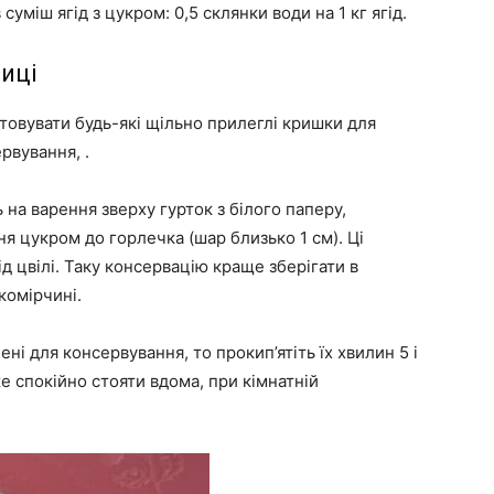
уміш ягід з цукром: 0,5 склянки води на 1 кг ягід.
иці
овувати будь-які щільно прилеглі кришки для
рвування, .
 на варення зверху гурток з білого паперу,
я цукром до горлечка (шар близько 1 см). Ці
 цвілі. Таку консервацію краще зберігати в
комірчині.
ні для консервування, то прокип’ятіть їх хвилин 5 і
е спокійно стояти вдома, при кімнатній