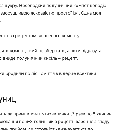
ез цукру. Несолодкий полуничний компот володіє
зворушливою яскравістю простої їжі. Одна моя
.
пот за рецептом вишневого компоту .
ити компот, який не зберігати, а пити відразу, а
с вийде полуничний кисіль – рецепт.
и бродили по лісі, сміття в відерце все-таки
униці
ти за принципом п’ятихвилинки (3 рази по 5 хвилин
ювання по 6-8 годин, як в рецепті варення з глоду
один прийом, де готовність визначається по