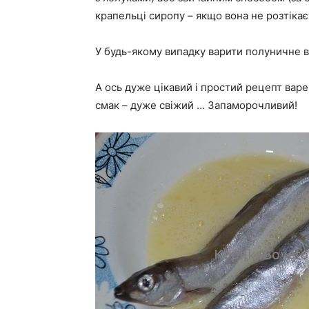
крапельці сиропу – якщо вона не розтіка
У будь-якому випадку варити полуничне 
А ось дуже цікавий і простий рецепт вар
смак – дуже свіжий … Запаморочливий!