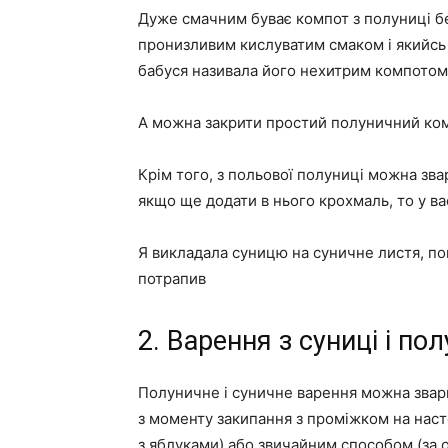
Дуже смачним буває компот з полуниці б
пронизливим кислуватим смаком і якийсь 
бабуся називала його нехитрим компотом
А можна закрити простий полуничний ком
Крім того, з польової полуниці можна звар
якщо ще додати в нього крохмаль, то у ва
Я викладала суницю на суничне листя, пок
потрапив
2. Варення з суниці і пол
Полуничне і суничне варення можна звари
з моменту закипання з проміжком на насто
з яблуками) або звичайним способом (за 