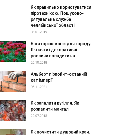
Як правильно користуватися
піротехнікою. Пошуково-
рятувальна служба
челябінської області
08.01.2019
Багаторічні квіти для городу.
Які квіти і декоративні
рослини посадити на...
26.10.2018
Альберт пірпойнт-останній
кат імперії
03.11.2021
Як запалити вугілля. Як
розпалити мангал
22.07.2018
Як почистити душовий кран.