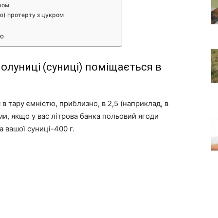
ром
ю) протерту з цукром
ею
олуниці (суниці) поміщається в
в тару ємністю, приблизно, в 2,5 (наприклад, в
ми, якщо у вас літрова банка польовий ягоди
а вашої суниці-400 г.