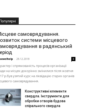
Популярні
ісцеве самоврядування.
озвиток системи місцевого
амоврядування в радянський
еріод
xwelhelp
-
28.12.2018
0
рактер і спрямованість процесів організації
ади на місцях докорінно змінилися після жовтня
17 р.був узятий курс на ліквідацію старих органів
сцевого самоврядування.
Конструктивні елементи
свердла. Інструменти для
обробки отворів будова
спірального свердла