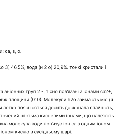
 са, s, o.
o 3) 46,5%, вода (н 2 о) 20,9%.
тонкі кристали і
 аніонних груп 2 -, тісно пов’язані з іонами ca2+,
довж площини (010). Молекули h2o займають місця
 легко пояснюється досить досконала спайність,
 оточений шістьма кисневими іонами, що належать
жна молекула води пов’язує іон ca з одним іоном
 іоном кисню в сусідньому шарі.