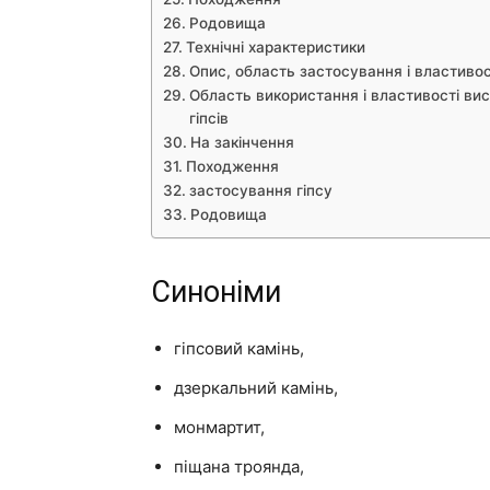
Родовища
Технічні характеристики
Опис, область застосування і властивос
Область використання і властивості вис
гіпсів
На закінчення
Походження
застосування гіпсу
Родовища
Синоніми
гіпсовий камінь,
дзеркальний камінь,
монмартит,
піщана троянда,