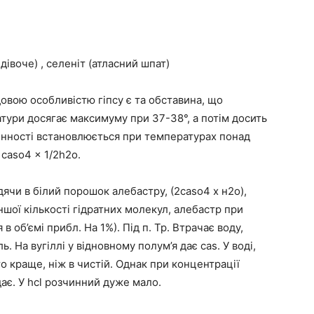
 дівоче) , селеніт (атласний шпат)
довою особливістю гіпсу є та обставина, що
тури досягає максимуму при 37-38°, а потім досить
нності встановлюється при температурах понад
 caso4 x 1/2h2o.
ячи в білий порошок алебастру, (2caso4 x н2о),
ншої кількості гідратних молекул, алебастр при
в об’ємі прибл. На 1%). Під п. Тр. Втрачає воду,
. На вугіллі у відновному полум’я дає cas. У воді,
о краще, ніж в чистій. Однак при концентрації
дає. У hcl розчинний дуже мало.