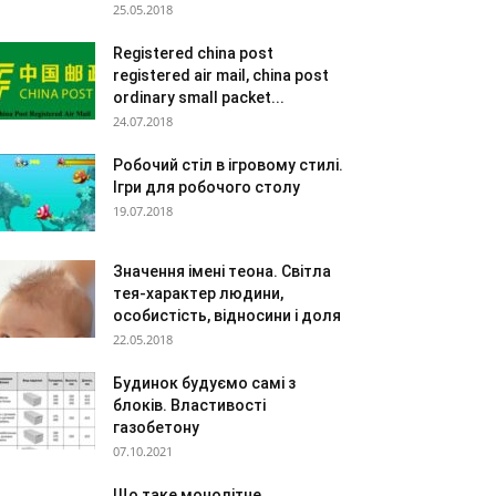
25.05.2018
Registered china post
registered air mail, china post
ordinary small packet...
24.07.2018
Робочий стіл в ігровому стилі.
Ігри для робочого столу
19.07.2018
Значення імені теона. Світла
тея-характер людини,
особистість, відносини і доля
22.05.2018
Будинок будуємо самі з
блоків. Властивості
газобетону
07.10.2021
Що таке монолітне