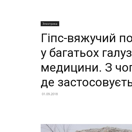
Электрика
Гіпс-вяжучий п
у багатьох галу
медицини. З чо
де застосовуєть
01.09.2018