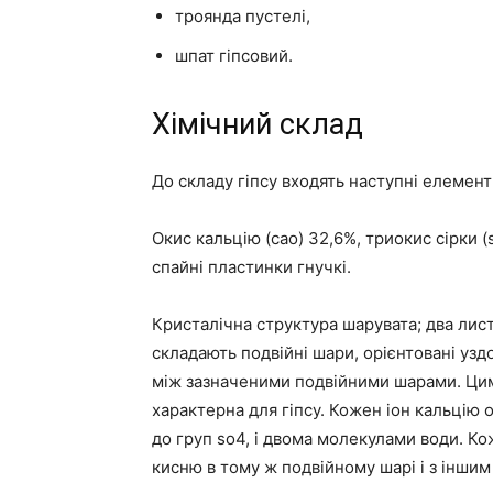
троянда пустелі,
шпат гіпсовий.
Хімічний склад
До складу гіпсу входять наступні елементи:
Окис кальцію (сао) 32,6%, триокис сірки (s
спайні пластинки гнучкі.
Кристалічна структура шарувата; два листа
складають подвійні шари, орієнтовані уз
між зазначеними подвійними шарами. Цим
характерна для гіпсу. Кожен іон кальцію
до груп so4, і двома молекулами води. Ко
кисню в тому ж подвійному шарі і з іншим