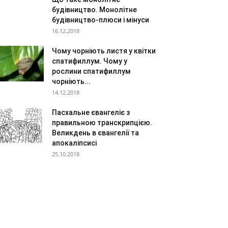
будівництво. Монолітне
будівництво-плюси і мінуси
16.12.2018
Чому чорніють листя у квітки
спатифиллум. Чому у
рослини спатифиллум
чорніють...
14.12.2018
Пасхальне євангеліє з
правильною транскрипцією.
Великдень в євангелії та
апокаліпсисі
25.10.2018