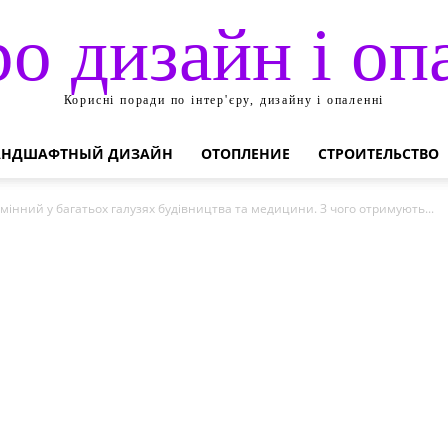
ро дизайн і оп
Корисні поради по інтер'єру, дизайну і опаленні
АНДШАФТНЫЙ ДИЗАЙН
ОТОПЛЕНИЕ
СТРОИТЕЛЬСТВО
мінний у багатьох галузях будівництва та медицини. З чого отримують...