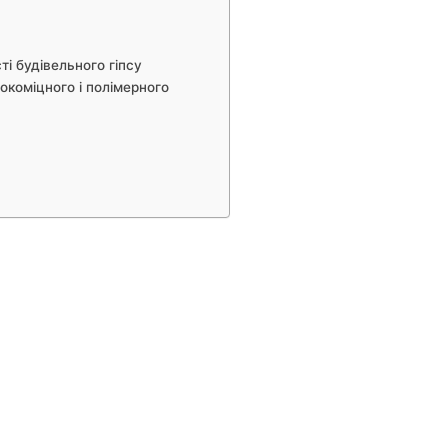
ті будівельного гіпсу
окоміцного і полімерного