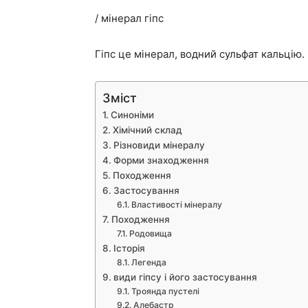
/ мінерал гіпс
Гіпс це мінерал, водний сульфат кальцію.
Зміст
Синоніми
Хімічний склад
Різновиди мінералу
Форми знаходження
Походження
Застосування
Властивості мінералу
Походження
Родовища
Історія
Легенда
види гіпсу і його застосування
Троянда пустелі
Алебастр