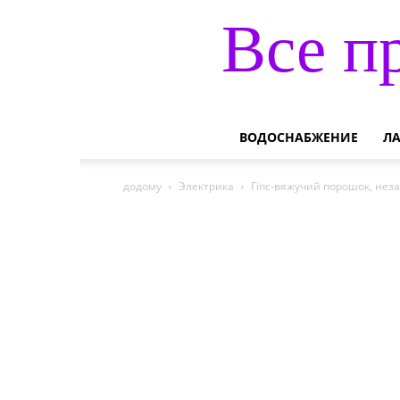
Все п
ВОДОСНАБЖЕНИЕ
Л
додому
Электрика
Гіпс-вяжучий порошок, неза