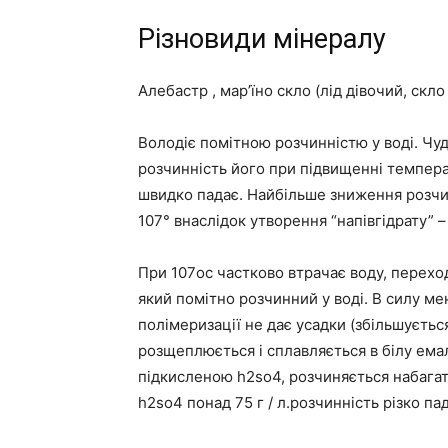
Різновиди мінералу
Алебастр , мар’їно скло (лід дівочий, скло
Володіє помітною розчинністю у воді. Чу
розчинність його при підвищенні темпера
швидко падає. Найбільше зниження розчи
107° внаслідок утворення “напівгідрату” –
При 107oc частково втрачає воду, переход
який помітно розчинний у воді. В силу ме
полімеризації не дає усадки (збільшується 
розщеплюється і сплавляється в білу емаль
підкисленою h2so4, розчиняється набагат
h2so4 понад 75 г / л.розчинність різко па