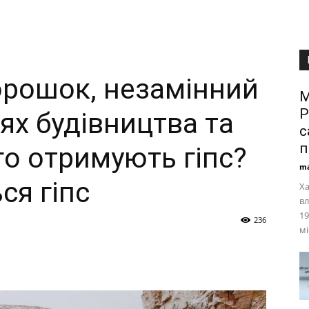
орошок, незамінний
М
Р
зях будівництва та
с
п
го отримують гіпс?
ma
ся гіпс
Ха
вл
19
236
мі