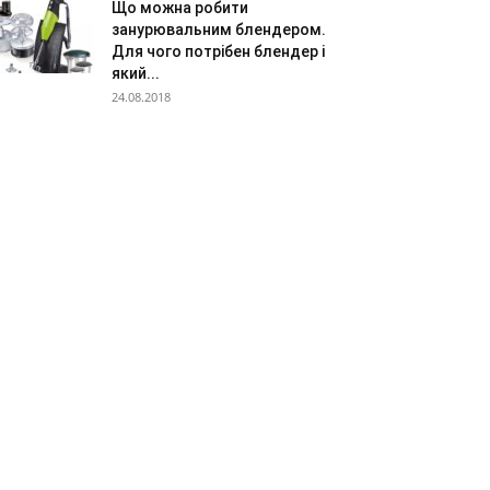
Що можна робити
занурювальним блендером.
Для чого потрібен блендер і
який...
24.08.2018