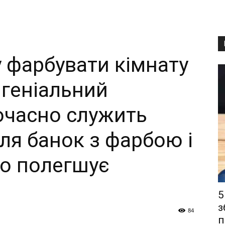
у фарбувати кімнату
 геніальний
очасно служить
ля банок з фарбою і
но полегшує
5
з
84
п