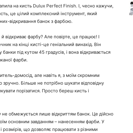
пила на кисть Dulux Perfect Finish. І, чесно кажучи,
исть, це цілий комплексний інструмент, який
 з них-відкривання банок з фарбою.
е й відкриває фарбу? Але повірте, це працює! І
ик на кінці кисті-це геніальний винахід. Він
 банки під кутом 45 градусів, і вона відкривається
зканої фарби.
итель-домосід, але навіть я, з моїм скромним
о зручно. Більше не потрібно шукати відповідну
икувати порізатися. Просто береш кисть і
ту не обмежується лише відкриттям банок. Це дійсно
своїм основним завданням – нанесенням фарби. У
 і розмірів, що дозволяє працювати з різними