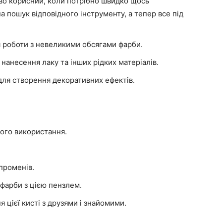
во корисний, коли потрібно швидко щось
а пошук відповідного інструменту, а тепер все під
я роботи з невеликими обсягами фарби.
нанесення лаку та інших рідких матеріалів.
ля створення декоративних ефектів.
ного використання.
променів.
 фарби з цією пензлем.
 цієї кисті з друзями і знайомими.