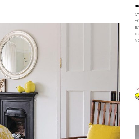
ma
Ст
А
ви
са
мо