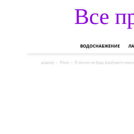
Все п
ВОДОСНАБЖЕНИЕ
Л
додому
Різне
Я ніколи не буду фарбувати кімна