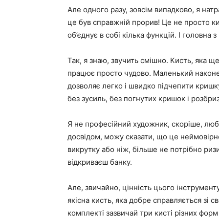
Але одного разу, зовсім випадково, я натра
це був справжній прорив! Це не просто к
об’єднує в собі кілька функцій. І головна
Так, я знаю, звучить смішно. Кисть, яка щ
працює просто чудово. Маленький наконечн
дозволяє легко і швидко підчепити кришку
без зусиль, без погнутих кришок і розбри
Я не професійний художник, скоріше, люб
досвідом, можу сказати, що це неймовірн
викрутку або ніж, більше не потрібно риз
відкриваєш банку.
Але, звичайно, цінність цього інструмен
якісна кисть, яка добре справляється зі 
комплекті зазвичай три кисті різних форм