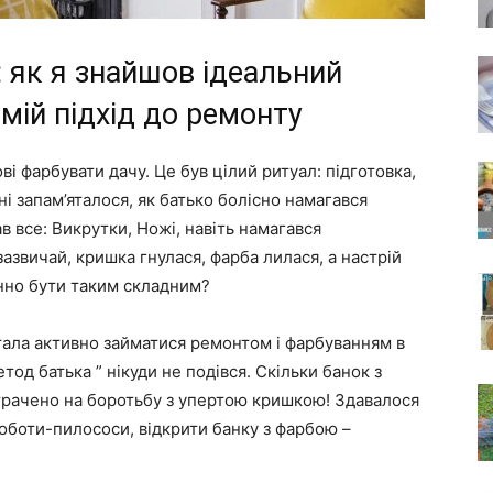
: як я знайшов ідеальний
 мій підхід до ремонту
ві фарбувати дачу. Це був цілий ритуал: підготовка,
і запам’яталося, як батько болісно намагався
в все: Викрутки, Ножі, навіть намагався
зазвичай, кришка гнулася, фарба лилася, а настрій
инно бути таким складним?
 стала активно займатися ремонтом і фарбуванням в
етод батька ” нікуди не подівся. Скільки банок з
итрачено на боротьбу з упертою кришкою! Здавалося
і роботи-пилососи, відкрити банку з фарбою –