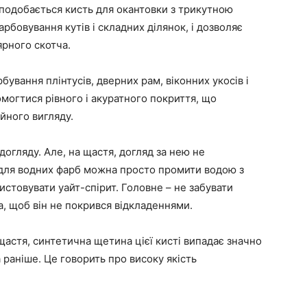
подобається кисть для окантовки з трикутною
рбовування кутів і складних ділянок, і дозволяє
рного скотча.
ування плінтусів, дверних рам, віконних укосів і
омогтися рівного і акуратного покриття, що
йного вигляду.
 догляду. Але, на щастя, догляд за нею не
 для водних фарб можна просто промити водою з
стовувати уайт-спірит. Головне – не забувати
, щоб він не покрився відкладеннями.
щастя, синтетична щетина цієї кисті випадає значно
 раніше. Це говорить про високу якість
.