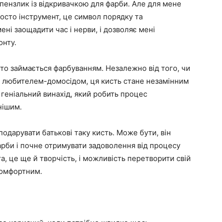
пензлик із відкривачкою для фарби. Але для мене
осто інструмент, це символ порядку та
ені заощадити час і нерви, і дозволяє мені
онту.
хто займається фарбуванням. Незалежно від того, чи
 любителем-домосідом, ця кисть стане незамінним
 геніальний винахід, який робить процес
нішим.
 подарувати батькові таку кисть. Може бути, він
рби і почне отримувати задоволення від процесу
, це ще й творчість, і можливість перетворити свій
комфортним.