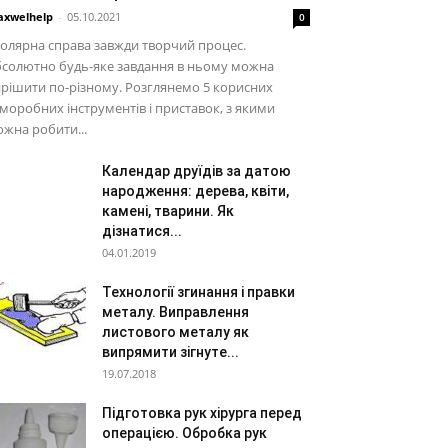
xwelhelp
-
05.10.2021
0
олярна справа завжди творчий процес.
бсолютно будь-яке завдання в ньому можна
рішити по-різному. Розглянемо 5 корисних
моробних інструментів і приставок, з якими
жна робити...
Календар друїдів за датою
народження: дерева, квіти,
камені, тварини. Як
дізнатися...
04.01.2019
Технології згинання і правки
металу. Виправлення
листового металу як
випрямити зігнуте...
19.07.2018
Підготовка рук хірурга перед
операцією. Обробка рук