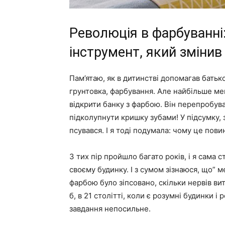
Революція в фарбуванні
інструмент, який змінив
Пам’ятаю, як в дитинстві допомагав батько
грунтовка, фарбування. Але найбільше мен
відкрити банку з фарбою. Він перепробува
підколупнути кришку зубами! У підсумку, 
псувався. І я тоді подумала: чому це пов
З тих пір пройшло багато років, і я сама
своєму будинку. І з сумом зізнаюся, що” м
фарбою було зіпсовано, скільки нервів в
б, в 21 столітті, коли є розумні будинки 
завдання непосильне.