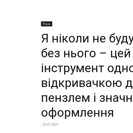
Різне
Я ніколи не буд
без нього – цей
інструмент одн
відкривачкою д
пензлем і знач
оформлення
29.07.2025