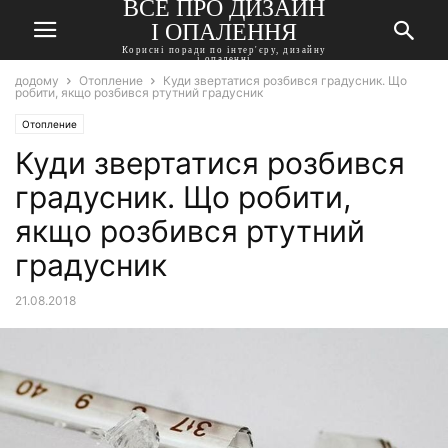
ВСЕ ПРО ДИЗАЙН
І ОПАЛЕННЯ
Корисні поради по інтер'єру, дизайну
і опаленні
додому
Отопление
Куди звертатися розбився градусник. Що
робити, якщо розбився ртутний градусник
Отопление
Куди звертатися розбився
градусник. Що робити,
якщо розбився ртутний
градусник
21.08.2018