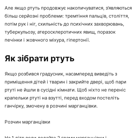
Але якщо ртуть продовжує накопичуватися, з’являються
більш серйозні проблеми: тремтіння пальців, століття,
потім рук і ніг, схильність до психічних захворювань,
туберкульозу, атеросклеротичних явищ, поразок
печінки і жовчного міхура, гіпертонії.
Як зібрати ртуть
Якщо розбився градусник, насамперед виведіть з
приміщення дітей і тварин і закрийте двері, щоб пари
ртуті не йшли в сусідні кімнати. Щоб ніхто не переніс
крапельки ртуті на взутті, перед входом постеліть
ганчірку, змочену в розчині марганцівки.
Розчин марганцівки
На 1 літр води додайте 2 грами марганцівки і