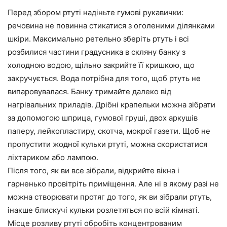
Перед збором ртуті надіньте гумові рукавички:
речовина не повинна стикатися з оголеними ділянками
шкіри. Максимально ретельно зберіть ртуть і всі
розбилися частини градусника в скляну банку з
холодною водою, щільно закрийте її кришкою, що
закручується. Вода потрібна для того, щоб ртуть не
випаровувалася. Банку тримайте далеко від
нагрівальних приладів. Дрібні крапельки можна зібрати
за допомогою шприца, гумової груші, двох аркушів
паперу, лейкопластиру, скотча, мокрої газети. Щоб не
пропустити жодної кульки ртуті, можна скористатися
ліхтариком або лампою.
Після того, як ви все зібрали, відкрийте вікна і
гарненько провітріть приміщення. Але ні в якому разі не
можна створювати протяг до того, як ви зібрали ртуть,
інакше блискучі кульки розлетяться по всій кімнаті.
Місце розливу ртуті обробіть концентрованим