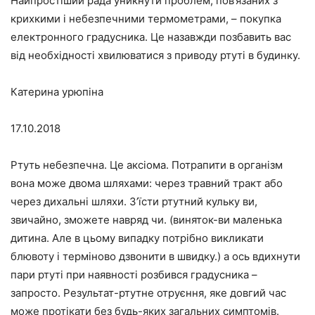
Найпростіший рада уникнути проблем, пов’язаних з
крихкими і небезпечними термометрами, – покупка
електронного градусника. Це назавжди позбавить вас
від необхідності хвилюватися з приводу ртуті в будинку.
Катерина урюпіна
17.10.2018
Ртуть небезпечна. Це аксіома. Потрапити в організм
вона може двома шляхами: через травний тракт або
через дихальні шляхи. З’їсти ртутний кульку ви,
звичайно, зможете навряд чи. (виняток-ви маленька
дитина. Але в цьому випадку потрібно викликати
блювоту і терміново дзвонити в швидку.) а ось вдихнути
пари ртуті при наявності розбився градусника –
запросто. Результат-ртутне отруєння, яке довгий час
може протікати без будь-яких загальних симптомів.