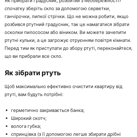
Як прибрати градусник, розбитий з необережності?
спочатку зберіть скло за допомогою серветки,
ганчірочки, липкої стрічки. Що не можна робити, якщо
розбився ртутний градусник, так це намагатися зібрати
осколки пилососом або віником. Ви можете зачепити
ртутні кульки, а це загрожує отруєнням повітря кімнати.
Перед тим як приступати до збору ртуті, переконайтеся,
що ви прибрали все скло.
Як зібрати ртуть
Щоб максимально ефективно очистити квартиру від
ртуті, вам будуть потрібні:
герметично закривається банка;
Широкий скотч;
волога губка;
спринцівка (з її допомогою легше збирати дрібні