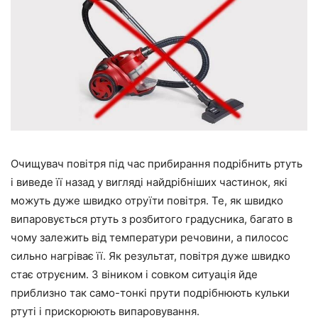
Очищувач повітря під час прибирання подрібнить ртуть
і виведе її назад у вигляді найдрібніших частинок, які
можуть дуже швидко отруїти повітря. Те, як швидко
випаровується ртуть з розбитого градусника, багато в
чому залежить від температури речовини, а пилосос
сильно нагріває її. Як результат, повітря дуже швидко
стає отруєним. З віником і совком ситуація йде
приблизно так само-тонкі прути подрібнюють кульки
ртуті і прискорюють випаровування.