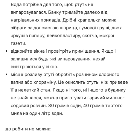
Вода потрібна для того, щоб ртуть не
випаровувалася. Банку тримайте далеко від
нагрівальних приладів. Дрібні крапельки можна
зібрати за допомогою шприца, гумової груші, двох
аркушів паперу, лейкопластиру, скотча, мокрої
газети.
відкрийте вікна і провітріть приміщення. Якщо і
залишилися будь-які випаровування, нехай
вивітрюються у вікно.
місце розливу ртуті обробіть розчином хлорного
вапна або хлораміну. Це окислить ртуть, ніж приведе
її в нелеткий стан. Якщо ні того, ні іншого в будинку
не знайшлося, можна приготувати гарячий мильно-
содовий розчин: 30 грамів соди, 40 грамів тертого
мила на один літр води.
що робити не можна: