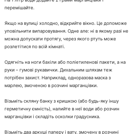
перемішайте.
Якщо на вулиці холодно, відкрийте вікно. Це допоможе
уповільнити випаровування. Одне але: ні в якому разі не
можна допускати протягу, через якого ртуть може
розлетітися по всій кімнаті.
Одягніть на ноги бахіли або поліетиленові пакети, а на
руки – гумові рукавички. Дихальним шляхам теж
потрібен захист. Наприклад, одноразова маска з
марлею, змоченою в розчині марганцівки.
Візьміть скляну банку з кришкою (або будь-яку іншу
герметичну ємність), налийте в неї води або розчин
марганцівки і складіть осколки градусника.
Візьміть два аркуші паперу і вату, змочену в розчині