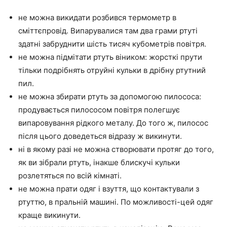
не можна викидати розбився термометр в
сміттєпровід. Випарувалися там два грами ртуті
здатні забруднити шість тисяч кубометрів повітря.
не можна підмітати ртуть віником: жорсткі прути
тільки подрібнять отруйні кульки в дрібну ртутний
пил.
не можна збирати ртуть за допомогою пилососа:
продувається пилососом повітря полегшує
випаровування рідкого металу. До того ж, пилосос
після цього доведеться відразу ж викинути.
ні в якому разі не можна створювати протяг до того,
як ви зібрали ртуть, інакше блискучі кульки
розлетяться по всій кімнаті.
не можна прати одяг і взуття, що контактували з
ртуттю, в пральній машині. По можливості-цей одяг
краще викинути.