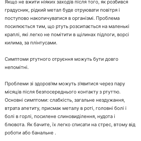
Якщо не вжити ніяких заходів після того, як розбився
градусник, рідкий метал буде отруювати повітря і
поступово накопичуватися в організмі. Проблема
посилюється тим, що ртуть розсипається на маленькі
краплі, які легко не помітити в щілинах підлоги, ворсі
килима, за плінтусами.
Симптоми ртутного отруєння можуть бути довго
непомітні.
Проблеми зі здоров’ям можуть з’явитися через пару
місяців після безпосереднього контакту з ртуттю.
Основні симптоми: слабкість, загальне нездужання,
втрата апетиту, присмак металу в роті, головні болі і
болі в горлі, посилене слиновиділення, нудота і
блювота. Як бачите, їх легко списати на стрес, втому від
роботи або банальне .