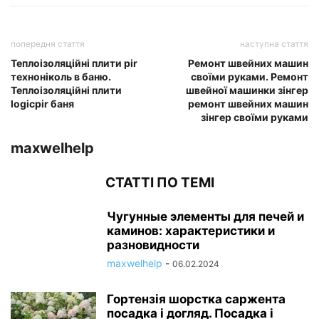
попередня стаття
наступна стаття
Теплоізоляційні плити pir
Ремонт швейних машин
техноніколь в баню.
своїми руками. Ремонт
Теплоізоляційні плити
швейної машинки зінгер
logicpir баня
ремонт швейних машин
зінгер своїми руками
maxwelhelp
СТАТТІ ПО ТЕМІ
Чугунные элементы для печей и
каминов: характеристики и
разновидности
maxwelhelp
-
06.02.2024
Гортензія шорстка саржента
посадка і догляд. Посадка і