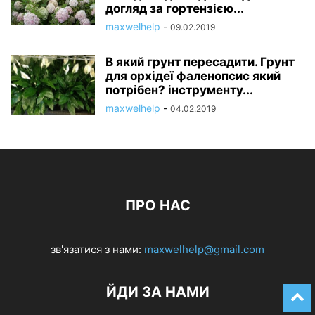
догляд за гортензією...
maxwelhelp
-
09.02.2019
В який грунт пересадити. Грунт
для орхідеї фаленопсис який
потрібен? інструменту...
maxwelhelp
-
04.02.2019
ПРО НАС
зв'язатися з нами:
maxwelhelp@gmail.com
ЙДИ ЗА НАМИ