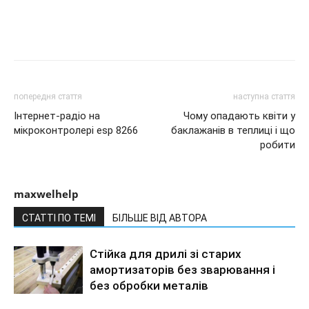
попередня стаття
наступна стаття
Інтернет-радіо на
Чому опадають квіти у
мікроконтролері esp 8266
баклажанів в теплиці і що
робити
maxwelhelp
СТАТТІ ПО ТЕМІ
БІЛЬШЕ ВІД АВТОРА
Стійка для дрилі зі старих
амортизаторів без зварювання і
без обробки металів