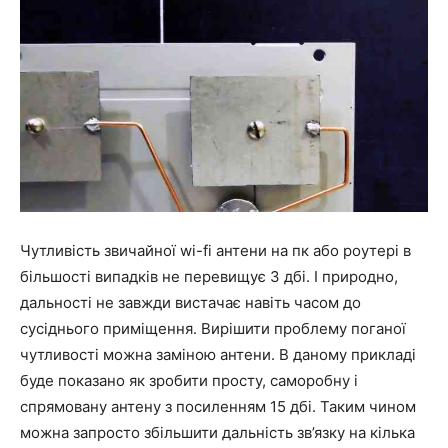
Чутливість звичайної wi-fi антени на пк або роутері в
більшості випадків не перевищує 3 дбі. І природно,
дальності не завжди вистачає навіть часом до
сусіднього приміщення. Вирішити проблему поганої
чутливості можна заміною антени. В даному прикладі
буде показано як зробити просту, саморобну і
спрямовану антену з посиленням 15 дбі. Таким чином
можна запросто збільшити дальність зв’язку на кілька