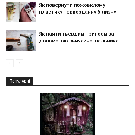
Як повернути пожовклому
пластику первозданну білизну
Як паяти твердим припоєм за
допомогою звичайної пальника
Популярні