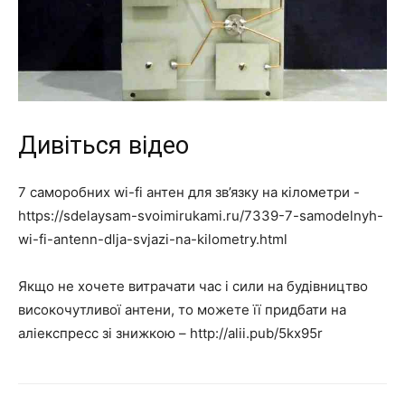
Дивіться відео
7 саморобних wi-fi антен для зв’язку на кілометри -
https://sdelaysam-svoimirukami.ru/7339-7-samodelnyh-
wi-fi-antenn-dlja-svjazi-na-kilometry.html
Якщо не хочете витрачати час і сили на будівництво
високочутливої антени, то можете її придбати на
аліекспресс зі знижкою – http://alii.pub/5kx95r