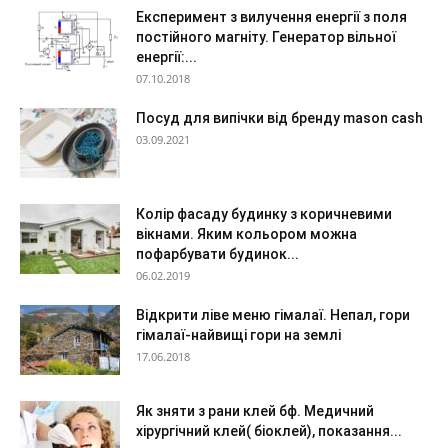
Експеримент з вилучення енергії з поля
постійного магніту. Генератор вільної
енергії:...
07.10.2018
Посуд для випічки від бренду mason cash
03.09.2021
Колір фасаду будинку з коричневими
вікнами. Яким кольором можна
пофарбувати будинок...
06.02.2019
Відкрити ліве меню гімалаї. Непал, гори
гімалаї-найвищі гори на землі
17.06.2018
Як зняти з рани клей бф. Медичний
хірургічний клей( біоклей), показання...