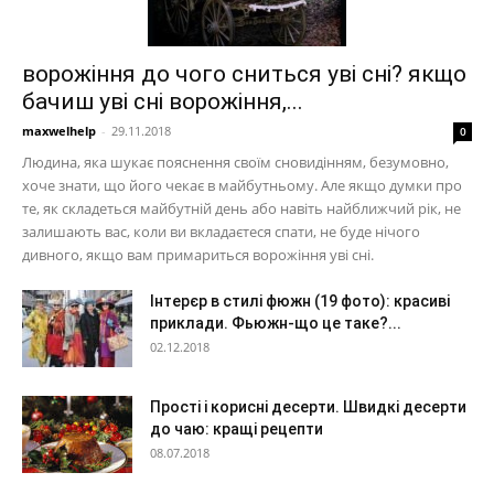
ворожіння до чого сниться уві сні? якщо
бачиш уві сні ворожіння,...
maxwelhelp
-
29.11.2018
0
Людина, яка шукає пояснення своїм сновидінням, безумовно,
хоче знати, що його чекає в майбутньому. Але якщо думки про
те, як складеться майбутній день або навіть найближчий рік, не
залишають вас, коли ви вкладаєтеся спати, не буде нічого
дивного, якщо вам примариться ворожіння уві сні.
Інтерєр в стилі фюжн (19 фото): красиві
приклади. Фьюжн-що це таке?...
02.12.2018
Прості і корисні десерти. Швидкі десерти
до чаю: кращі рецепти
08.07.2018