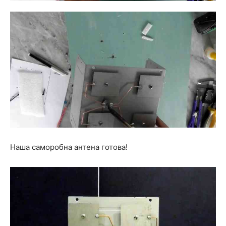
Наша саморобна антена готова!