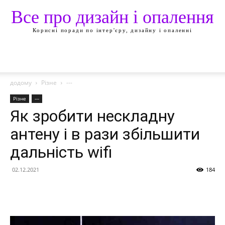
Все про дизайн і опалення
Корисні поради по інтер'єру, дизайну і опаленні
додому
Різне
---
Різне
---
Як зробити нескладну
антену і в рази збільшити
дальність wifi
02.12.2021
184