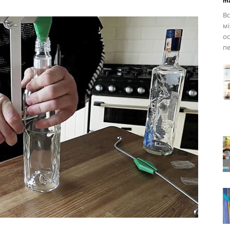
ma
Вс
мі
ос
пе