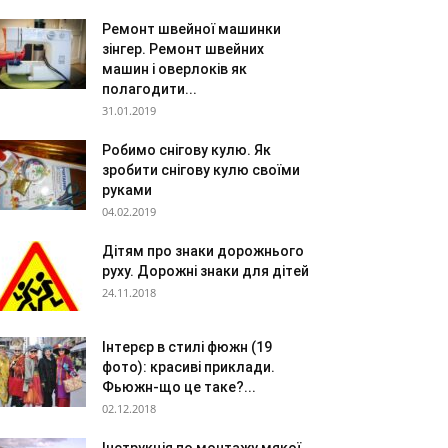
Ремонт швейної машинки
зінгер. Ремонт швейних
машин і оверлоків як
полагодити...
31.01.2019
Робимо снігову кулю. Як
зробити снігову кулю своїми
руками
04.02.2019
Дітям про знаки дорожнього
руху. Дорожні знаки для дітей
24.11.2018
Інтерєр в стилі фюжн (19
фото): красиві приклади.
Фьюжн-що це таке?...
02.12.2018