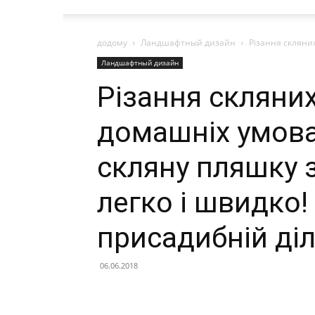
додому
Ландшафтный дизайн
Різання скляни
Ландшафтный дизайн
Різання скляни
домашніх умова
скляну пляшку
легко і швидко!
присадибній діл
06.06.2018