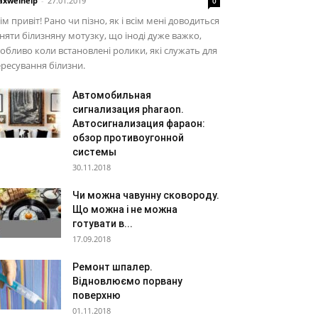
xwelhelp
-
27.01.2019
0
ім привіт! Рано чи пізно, як і всім мені доводиться
няти білизняну мотузку, що іноді дуже важко,
обливо коли встановлені ролики, які служать для
ресування білизни.
Автомобильная
сигнализация pharaon.
Автосигнализация фараон:
обзор противоугонной
системы
30.11.2018
Чи можна чавунну сковороду.
Що можна і не можна
готувати в...
17.09.2018
Ремонт шпалер.
Відновлюємо порвану
поверхню
01.11.2018