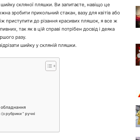
и шийку скляної пляшки. Ви запитаєте, навіщо це
жна зробити прикольний стакан, вазу для квітів або
ніж приступити до різання красивих пляшок, я все ж
вних, так як в цій справі потрібен досвід і деяка
ершого разу.
ідрізати шийку у скляній пляшки.
е обладнання
(з рубрики ” ручні