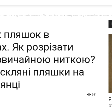
х пляшок в домашніх умовах. Як розрізати скляну пляшку звичайною ниткою
х пляшок в
х. Як розрізати
 звичайною ниткою?
 скляні пляшки на
янці
381
Я
с