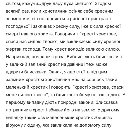
світом, кажучи:»друк дару духа святого”. Згодом
всякий раз, коли християнин осіняє себе хресним
знаменням, він поклоняється рятівної пристрасті
господньої і закликає хресну силу, іже є сила хресної
смерті нашого христа. Говорячи « “хресті христове,
спаси нас силою твоєю”, ми закликаємо силу хресної
жертви господа. Тому хрест володіє великою силою.
Наприклад, почалася гроза. Виблискують блискавки, і
у великий залізний хрест на дзвіниці теж може
вдарити блискавка. Однак, якщо стоїть під цим
залізним хрестом християнин має на собі ось такий
маленький хрестик і говорить. “хресті христове, спаси
мене силою твоєю”, то блискавка йому не зашкодить. У
першому випадку діють природні закони: блискавка
потрапляє в хрест і збиває його на землю. У другому
випадку такий ось малесенький хрестик зберігає
віруючу людину, яка закликала на допомогу силу