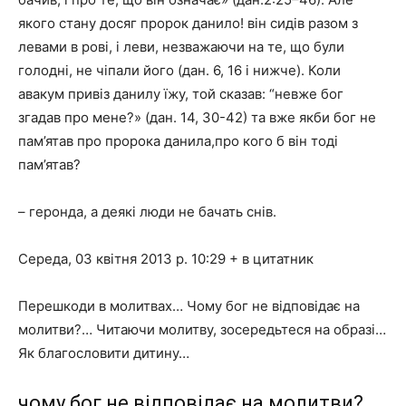
якого стану досяг пророк данило! він сидів разом з
левами в рові, і леви, незважаючи на те, що були
голодні, не чіпали його (дан. 6, 16 і нижче). Коли
авакум привіз данилу їжу, той сказав: “невже бог
згадав про мене?» (дан. 14, 30-42) та вже якби бог не
пам’ятав про пророка данила,про кого б він тоді
пам’ятав?
– геронда, а деякі люди не бачать снів.
Середа, 03 квітня 2013 р. 10:29 + в цитатник
Перешкоди в молитвах… Чому бог не відповідає на
молитви?… Читаючи молитву, зосередьтеся на образі…
Як благословити дитину…
чому бог не відповідає на молитви?