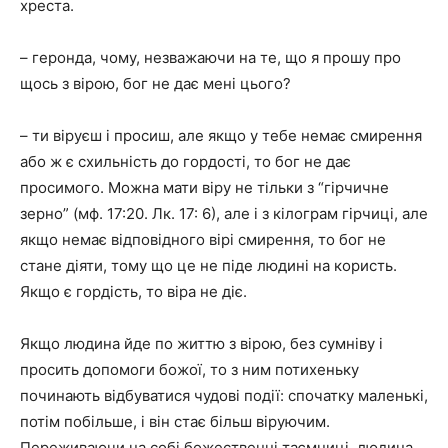
хреста.
– геронда, чому, незважаючи на те, що я прошу про
щось з вірою, бог не дає мені цього?
– ти віруєш і просиш, але якщо у тебе немає смирення
або ж є схильність до гордості, то бог не дає
просимого. Можна мати віру не тільки з “гірчичне
зерно” (мф. 17:20. Лк. 17: 6), але і з кілограм гірчиці, але
якщо немає відповідного вірі смирення, то бог не
стане діяти, тому що це не піде людині на користь.
Якщо є гордість, то віра не діє.
Якщо людина йде по життю з вірою, без сумніву і
просить допомоги божої, то з ним потихеньку
починають відбуватися чудові події: спочатку маленькі,
потім побільше, і він стає більш віруючим.
Переживаючи на собі божественні таємниці, людина