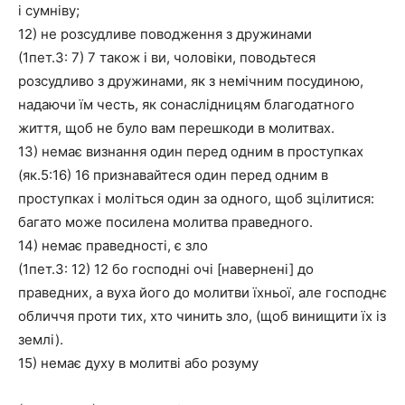
і сумніву;
12) не розсудливе поводження з дружинами
(1пет.3: 7) 7 також і ви, чоловіки, поводьтеся
розсудливо з дружинами, як з немічним посудиною,
надаючи їм честь, як сонаслідницям благодатного
життя, щоб не було вам перешкоди в молитвах.
13) немає визнання один перед одним в проступках
(як.5:16) 16 признавайтеся один перед одним в
проступках і моліться один за одного, щоб зцілитися:
багато може посилена молитва праведного.
14) немає праведності, є зло
(1пет.3: 12) 12 бо господні очі [навернені] до
праведних, а вуха його до молитви їхньої, але господнє
обличчя проти тих, хто чинить зло, (щоб винищити їх із
землі).
15) немає духу в молитві або розуму