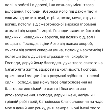
полі, в роботі і в дорозі, і на кожному місці твого
володіння. Господи, збережи його під дахом твоїм
святим від летить кулі, стріли, ножа, меча, отрути,
вогню, потопу, від смертоносної виразки (промені
атома) і від марної смерті. Господи, захисти його від
видимих і невидимих ворогів, від всяких бід, зол і
нещасть. Господи, зціли його від всяких хвороб,
очисти від усякої скверни (вина, тютюну, наркотиків) і
полегши його душевні страждання і скорботи.
Господи, даруй йому благодать духа твого святого на
багато літа життя, здоров’я і цнотливості. Господи,
примножи і зміцни його розумові здібності і тілесні
сили. Господи, дай йому твоє благословення на
благочестиве сімейне життя і благочестиве
дітонародження. Господи, даруй і мені, негідній і
грішній рабі твоїй, батьківське благословення на чадо
моє в даний час ранку, дня, вечора і ночі імені твого