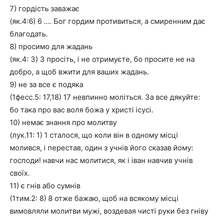
7) гордість заважає
(як.4:6) 6 …. Бог гордим противиться, а смиренним дає
благодать.
8) просимо для жадань
(як.4: 3) 3 просіть, і не отримуєте, бо просите не на
добро, а щоб вжити для ваших жадань.
9) не за все є подяка
(1фесс.5: 17,18) 17 невпинно моліться. За все дякуйте:
бо така про вас воля божа у христі ісусі.
10) немає знання про молитву
(лук.11: 1) 1 сталося, що коли він в одному місці
молився, і перестав, один з учнів його сказав йому:
господи! навчи нас молитися, як і іван навчив учнів
своїх.
11) є гнів або сумнів
(1тим.2: 8) 8 отже бажаю, щоб на всякому місці
вимовляли молитви мужі, воздевая чисті руки без гніву