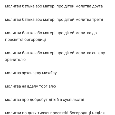
молитви батька або матері про дітей.молитва друга
молитви батька або матері про дітей.молитва третя
молитви батька або матері про дітей.молитва до
пресвятої богородиці
молитви батька або матері про дітей.молитва ангелу-
хранителю
молитва архангелу михаїлу
молитва на вдалу торгівлю
молитва про добробут дітей в суспільстві
молитви по днях тижня пресвятій богородиці.неділя