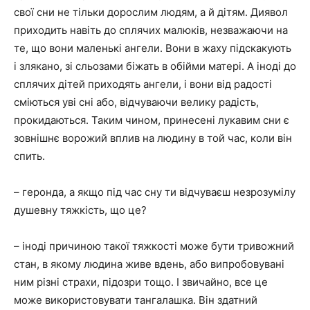
свої сни не тільки дорослим людям, а й дітям. Диявол
приходить навіть до сплячих малюків, незважаючи на
те, що вони маленькі ангели. Вони в жаху підскакують
і злякано, зі сльозами біжать в обійми матері. А іноді до
сплячих дітей приходять ангели, і вони від радості
сміються уві сні або, відчуваючи велику радість,
прокидаються. Таким чином, принесені лукавим сни є
зовнішнє ворожий вплив на людину в той час, коли він
спить.
– геронда, а якщо під час сну ти відчуваєш незрозумілу
душевну тяжкість, що це?
– іноді причиною такої тяжкості може бути тривожний
стан, в якому людина живе вдень, або випробовувані
ним різні страхи, підозри тощо. І звичайно, все це
може використовувати тангалашка. Він здатний