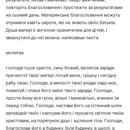
повторіть благословення і простежте за результатами
на сьомий день. Материнське благословення можуть
отримати навіть сироти, які не знають своїх батьків.
Душа матері є ангелом-хранителем для дітей, і
звернутися до неї можна, написавши листа.
молитва
господи ісусе христе, сину божий, молитов заради
пречистої твоєї матері почуй мене, грішну і негідну
рабу твою. Господи, в милості твоєї влади чадо моє,
помилуй і спаси його імені твого заради. Господи,
прости йому вся гріхи, вільні і мимовільні, вчинені їм
перед тобою. Господи, настави його на істинний шлях
заповідей твоїх і напоуми його і просвіти світлом твоїм
христовим, на порятунок душі і зцілення тіла. Господи,
благослови його в будинку, біля будинку, в школі, в