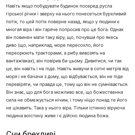
Навіть якщо побудувати будинок посеред русла
гірської річки і зверху на нього понесеться бурхливий
потік, то цей потік поверне назад, якщо у людини є
многая віра і він гаряче попросив про це бога. Однак
він повинен мати таку віру, що, почувши про якесь
диво (що, наприклад, море пересохло, його
переорюють тракторами, а рибу вивозять на
вантажівках), він повірив би цьому. Дивитися, чи так
це, він навіть і не піде. Навіть живучи в сотні метрів від
моря і не бачачи з дому, що відбувається, він не піде
перевіряти, чи правда це, тому що він не сумнівається.
Він знає, що для бога можливо все, що божественна
сила не обмежується нічим, і тому ніщо понад те його
не цікавить. Така у нього віра. Тільки істинно віруюча
людина воістину живе і є дійсно людина божа.
Сни брехливі