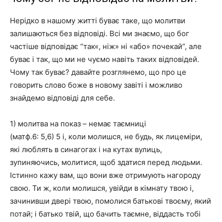
Нерідко в нашому житті буває таке, що молитви
залишаються без відповіді. Всі ми знаємо, що бог
частіше відповідає “так«, ніж» ні «або» почекай”, але
буває і так, що ми не чуємо навіть таких відповідей.
Чому так буває? давайте розглянемо, що про це
говорить слово боже в новому завіті і можливо
знайдемо відповіді для себе.
1) молитва на показ – немає таємниці
(матф.6: 5,6) 5 і, коли молишся, не будь, як лицеміри,
які люблять в синагогах і на кутах вулиць,
зупиняючись, молитися, щоб здатися перед людьми.
Істинно кажу вам, що вони вже отримують нагороду
свою. Ти ж, коли молишся, увійди в кімнату твою і,
зачинивши двері твою, помолися батькові твоєму, який
потай; і батько твій, що бачить таємне, віддасть тобі