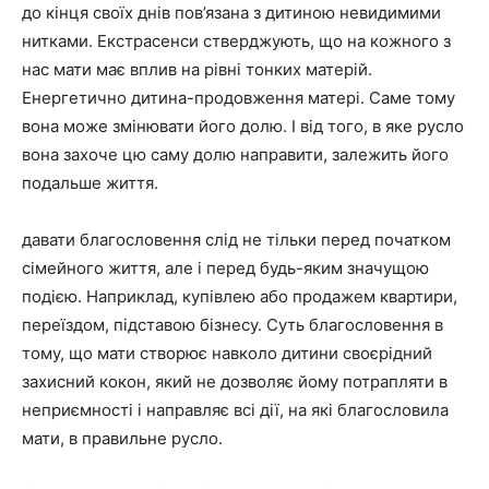
до кінця своїх днів пов’язана з дитиною невидимими
нитками. Екстрасенси стверджують, що на кожного з
нас мати має вплив на рівні тонких матерій.
Енергетично дитина-продовження матері. Саме тому
вона може змінювати його долю. І від того, в яке русло
вона захоче цю саму долю направити, залежить його
подальше життя.
давати благословення слід не тільки перед початком
сімейного життя, але і перед будь-яким значущою
подією. Наприклад, купівлею або продажем квартири,
переїздом, підставою бізнесу. Суть благословення в
тому, що мати створює навколо дитини своєрідний
захисний кокон, який не дозволяє йому потрапляти в
неприємності і направляє всі дії, на які благословила
мати, в правильне русло.