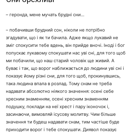
– геронда, мене мучать брудні сни…
– побачивши брудний сон, ніколи не потрібно
згадувати, що і як ти бачила. Адже якщо лукавий не
зміг спокусити тебе вдень, він прийде вночі. Іноді і бог
попускає лукавому спокушати нас уві сні, для того щоб
ми побачили, що наш старий чоловік ще живий. А
буває і так, що ворог наближається до людини уві сні і
показує йому різні сни, для того щоб, прокинувшись,
така людина впала в розлад. Тому снам не треба
надавати абсолютно ніякого значення: осені себе
хресним знаменням, осені хресним знаменням
подушку, поклади на неї хрест і пару іконочок і,
засинаючи, вимовляй ісусову молитву. Чим більше
значення ти будеш надавати снам, тим частіше буде
приходити ворог і тебе спокушати. Диявол показує