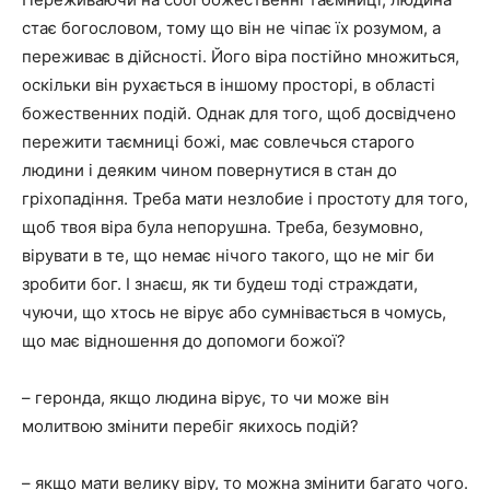
стає богословом, тому що він не чіпає їх розумом, а
переживає в дійсності. Його віра постійно множиться,
оскільки він рухається в іншому просторі, в області
божественних подій. Однак для того, щоб досвідчено
пережити таємниці божі, має совлечься старого
людини і деяким чином повернутися в стан до
гріхопадіння. Треба мати незлобие і простоту для того,
щоб твоя віра була непорушна. Треба, безумовно,
вірувати в те, що немає нічого такого, що не міг би
зробити бог. І знаєш, як ти будеш тоді страждати,
чуючи, що хтось не вірує або сумнівається в чомусь,
що має відношення до допомоги божої?
– геронда, якщо людина вірує, то чи може він
молитвою змінити перебіг якихось подій?
– якщо мати велику віру, то можна змінити багато чого.