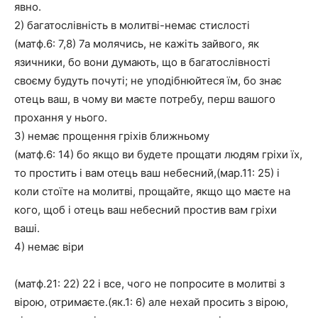
явно.
2) багатослівність в молитві-немає стислості
(матф.6: 7,8) 7а молячись, не кажіть зайвого, як
язичники, бо вони думають, що в багатослівності
своєму будуть почуті; не уподібнюйтеся їм, бо знає
отець ваш, в чому ви маєте потребу, перш вашого
прохання у нього.
3) немає прощення гріхів ближньому
(матф.6: 14) бо якщо ви будете прощати людям гріхи їх,
то простить і вам отець ваш небесний,(мар.11: 25) і
коли стоїте на молитві, прощайте, якщо що маєте на
кого, щоб і отець ваш небесний простив вам гріхи
ваші.
4) немає віри
(матф.21: 22) 22 і все, чого не попросите в молитві з
вірою, отримаєте.(як.1: 6) але нехай просить з вірою,