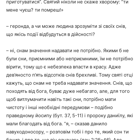
приготуватися”. Святий ніколи не скаже хворому: “ти
мене чуєш? ти помреш!»
– геронда, а чи може людина зрозуміти зі своїх снів,
що якісь події відбудуться в дійсності?
– ні, снам значення надавати не потрібно. Якими б не
були сни, приємними або неприємними, їм не потрібно
вірити, тому що є небезпека впасти в красу. Адже
дев’яносто п’ять відсотків снів брехливі. Тому святі отці
кажуть, що снам не треба надавати значення. Снів, що
походять від бога, буває дуже небагато, але, для того
щоб витлумачити навіть такі сни, потрібно мати
чистоту і інші необхідні передумови – подібно
праведному йосипу (бут. 37, 5-11) і пророку даниїлу, які
мали благодать від бога. “я, – сказав данило
навуходоносору, – розповім тобі і про те, який сон ти
бачив, і про те, що він означає» (дан.2:25–46). Але