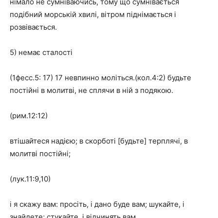
німало не сумніваючись, тому що сумнівається
подібний морській хвилі, вітром піднімається і
розвівається.
5) немає сталості
(1фесс.5: 17) 17 невпинно моліться.(кол.4:2) будьте
постійні в молитві, не сплячи в ній з подякою.
(рим.12:12)
втішайтеся надією; в скорботі [будьте] терплячі, в
молитві постійні;
(лук.11:9,10)
і я скажу вам: просіть, і дано буде вам; шукайте, і
знайдете; стукайте, і відчинять вам,