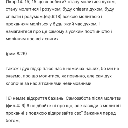
(1кор.14: 15) 15 що ж робити? стану молитися духом,
стану молитися і розумом; буду співати духом, буду
співати і розумом.(еф.6:18) всякою молитвою і
проханням моліться у будь-який час духом, і
намагайтеся про це самому з усяким постійністю і
молінням про всіх святих
(рим.8:26)
також і дух підкріплює нас в немочах наших; бо ми не
знаємо, про що молитися, як повинно, але сам дух
клопоче за нас зітханнями невимовними.
16) немає відкриття бажань. Самозабота після молитви
(фил.4: 6) 6 не дбайте ні про що, але завжди в молитві і
проханні з подякою відкривайте свої бажання перед
богом,