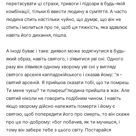
перетасувати ці страхи, тривоги і підозри в будь-якій
комбінації, тільки б ввести людину в сум’яття. А часто
людина спить настільки чуйно, що думає, що він не
спить і молиться про те, щоб ця тяжкість, яка здавлює
навіть його дихання, пішла.
А іноді буває і таке: диявол може зодягнутися в будь-
який образ, навіть святого, і з’явитися уві сні. Одного
разу він з’явився одному хворому уві сні у вигляді
святого арсенія каппадокійського і сказав йому: “я –
святий арсеній. Я прийшов сказати тобі, що ти помреш.
Ти мене чуєш? ти помреш!”людина прийшла в жах. Але
святий ніколи не говорить подібним чином. І навіть
якщо хворому дійсно належить померти і йому є
святою, щоб попередити його про смерть, то він скаже
про це по-доброму: «бог побачив, як ти мучишся, і
тому він забере тебе з цього світу. Постарайся