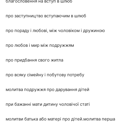
благословення на вступ в шлюб
про заступництво вступаючим в шлюб
про пораду і любові, між чоловіком і дружиною
про любов і мир між подружжям
про придбання свого житла
про всяку сімейну і побутову потребу
молитва подружжя про дарування дітей
при бажанні мати дитину чоловічої статі
молитви батька або матері про дітей.молитва перша