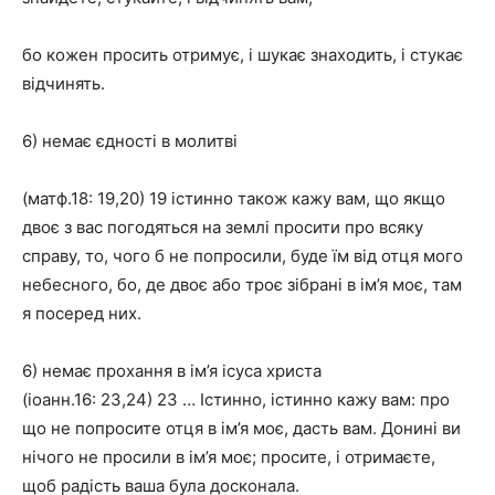
бо кожен просить отримує, і шукає знаходить, і стукає
відчинять.
6) немає єдності в молитві
(матф.18: 19,20) 19 істинно також кажу вам, що якщо
двоє з вас погодяться на землі просити про всяку
справу, то, чого б не попросили, буде їм від отця мого
небесного, бо, де двоє або троє зібрані в ім’я моє, там
я посеред них.
6) немає прохання в ім’я ісуса христа
(іоанн.16: 23,24) 23 … Істинно, істинно кажу вам: про
що не попросите отця в ім’я моє, дасть вам. Донині ви
нічого не просили в ім’я моє; просите, і отримаєте,
щоб радість ваша була досконала.