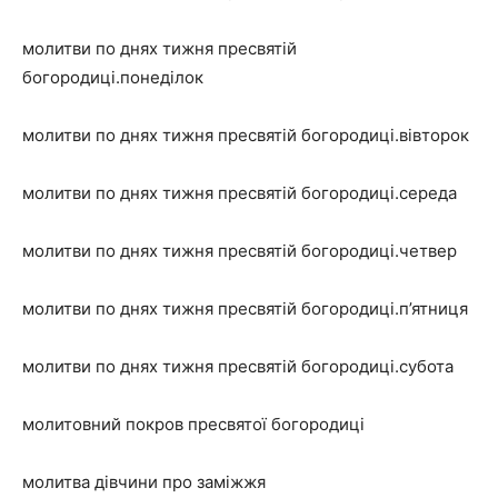
молитви по днях тижня пресвятій
богородиці.понеділок
молитви по днях тижня пресвятій богородиці.вівторок
молитви по днях тижня пресвятій богородиці.середа
молитви по днях тижня пресвятій богородиці.четвер
молитви по днях тижня пресвятій богородиці.п’ятниця
молитви по днях тижня пресвятій богородиці.субота
молитовний покров пресвятої богородиці
молитва дівчини про заміжжя