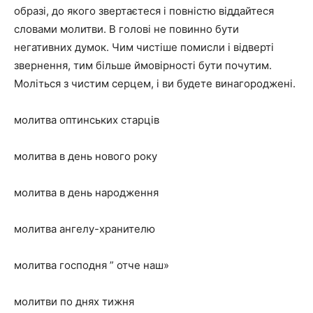
образі, до якого звертаєтеся і повністю віддайтеся
словами молитви. В голові не повинно бути
негативних думок. Чим чистіше помисли і відверті
звернення, тим більше ймовірності бути почутим.
Моліться з чистим серцем, і ви будете винагороджені.
молитва оптинських старців
молитва в день нового року
молитва в день народження
молитва ангелу-хранителю
молитва господня ” отче наш»
молитви по днях тижня