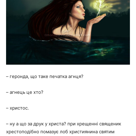
– геронда, що таке печатка агнця?
– агнець це хто?
– христос.
– ну а що за друк у христа? при хрещенні священик
хрестоподібно помазує лоб християнина святим