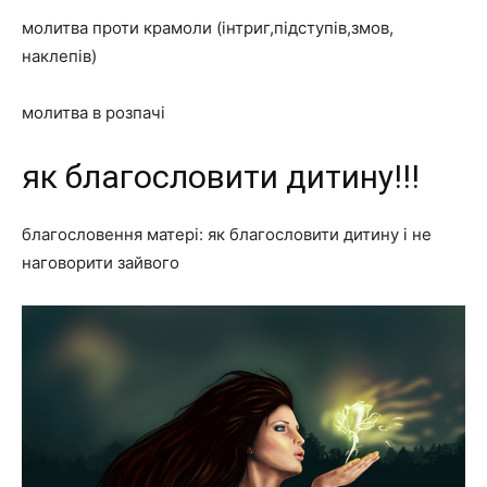
молитва проти крамоли (інтриг,підступів,змов,
наклепів)
молитва в розпачі
як благословити дитину!!!
благословення матері: як благословити дитину і не
наговорити зайвого