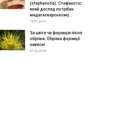
(stephanotis). Стефанотіс:
який догляд потрібен
мадагаскарському...
19.01.2019
За цвіте чи форзиція після
обрізки. Обрізка форзиції
навесні
07.02.2019