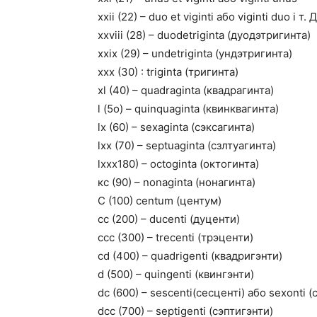
xxii (22) – duo et viginti або viginti duo і т. Д
xxviii (28) – duodetriginta (дуодэтригинта)
xxix (29) – undetriginta (ундэтригинта)
xxx (30) : triginta (тригинта)
xl (40) – quadraginta (квадрагинта)
l (5o) – quinquaginta (квинквагинта)
lx (60) – sexaginta (сэксагинта)
lxx (70) – septuaginta (сзлтуагинта)
lxxx180) – octoginta (октогинта)
кс (90) – nonaginta (нонагинта)
C (100) centum (центум)
cc (200) – ducenti (дуценти)
ccc (300) – trecenti (трэценти)
cd (400) – quadrigenti (квадригэнти)
d (500) – quingenti (квингэнти)
dc (600) – sescenti(сесценті) або sexonti (
dcc (700) – septigenti (сэптигэнти)