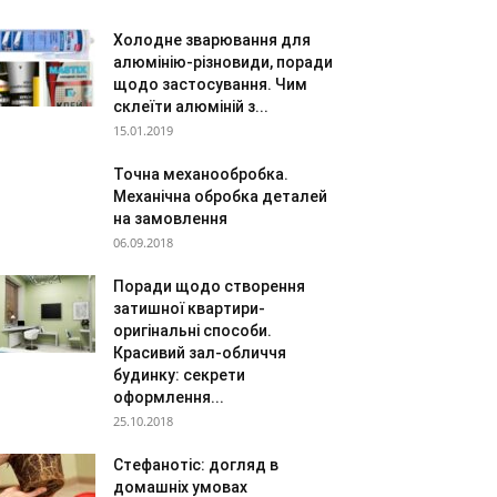
Холодне зварювання для
алюмінію-різновиди, поради
щодо застосування. Чим
склеїти алюміній з...
15.01.2019
Точна механообробка.
Механічна обробка деталей
на замовлення
06.09.2018
Поради щодо створення
затишної квартири-
оригінальні способи.
Красивий зал-обличчя
будинку: секрети
оформлення...
25.10.2018
Стефанотіс: догляд в
домашніх умовах