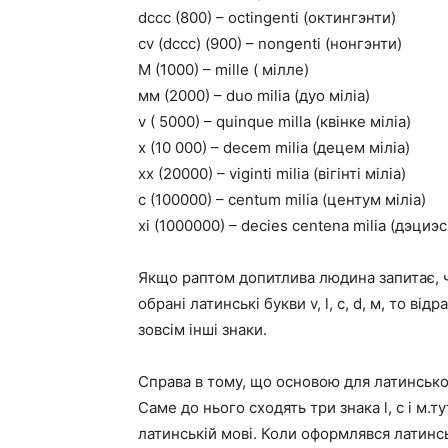
dccc (800) – octingenti (октингэнти)
cv (dccc) (900) – nongenti (нонгэнти)
M (1000) – mille ( мілле)
мм (2000) – duo milia (дуо міліа)
v ( 5000) – quinque milla (квінке міліа)
x (10 000) – decem milia (децем міліа)
xx (20000) – viginti milia (вігінті міліа)
c (100000) – centum milia (центум міліа)
xi (1000000) – decies centena milia (дэциэс
Якщо раптом допитлива людина запитає, ч
обрані латинські букви v, l, с, d, м, то ві
зовсім інші знаки.
Справа в тому, що основою для латинсько
Саме до нього сходять три знака l, с і м.
латинській мові. Коли оформлявся латинсь