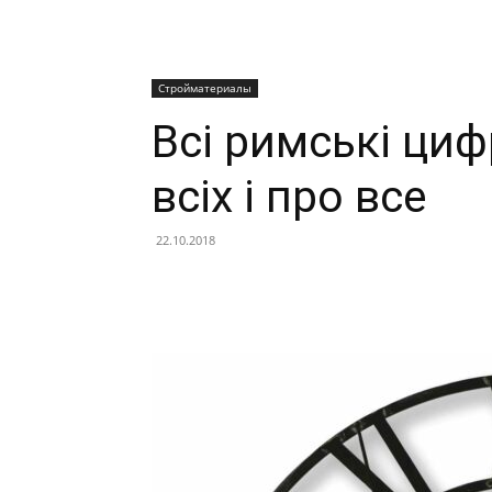
Стройматериалы
Всі римські циф
всіх і про все
22.10.2018