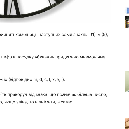
няті комбінації наступних семи знаків: i (1), v (5),
ь цифр в порядку убування придумано мнемонічне
(відповідно m, d, c, l, x, v, i).
ть праворуч від знака, що позначає більше число,
 якщо зліва, то віднімати, а саме: