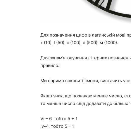
Для позначення цифр в латинській мові прий
x (10), l (50), с (100), d (500), м (1000).
Для запам’ятовування літерних позначен
правило:
Ми dаримо соковиті lімони, вистачить vсем іх 
Якщо знак, що позначає менше число, стої
то менше число слід додавати до більшого,
Vi – 6, тобто 5 + 1
Iv-4, тобто 5 – 1