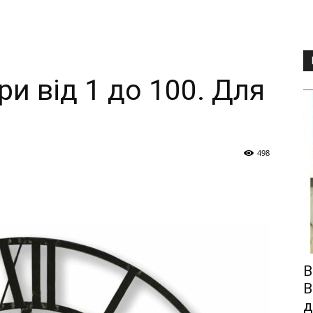
ри від 1 до 100. Для
498
В
В
д