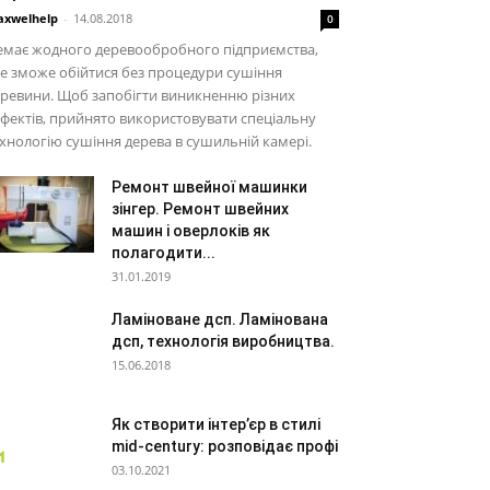
xwelhelp
-
14.08.2018
0
емає жодного деревообробного підприємства,
е зможе обійтися без процедури сушіння
ревини. Щоб запобігти виникненню різних
фектів, прийнято використовувати спеціальну
хнологію сушіння дерева в сушильній камері.
Ремонт швейної машинки
зінгер. Ремонт швейних
машин і оверлоків як
полагодити...
31.01.2019
Ламіноване дсп. Ламінована
дсп, технологія виробництва.
15.06.2018
Як створити інтер’єр в стилі
mid-century: розповідає профі
03.10.2021