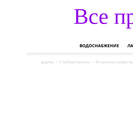
Все п
ВОДОСНАБЖЕНИЕ
Л
додому
Стройматериалы
Всі римські цифри від 