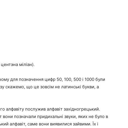
 центэна міліан).
ому для позначення цифр 50, 100, 500 і 1000 були
дразу скажемо, що це зовсім не латинські букви, а
го алфавіту послужив алфавіт західногрецький.
тут вони позначали придихальні звуки, яких не було в
кий алфавіт, саме вони виявилися зайвими. Їх і