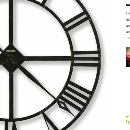
ma
Н
як
де
де
те