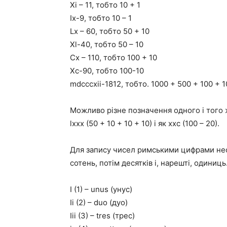
Xi – 11, тобто 10 + 1
Ix-9, тобто 10 – 1
Lx – 60, тобто 50 + 10
Xl-40, тобто 50 – 10
Сх – 110, тобто 100 + 10
Хс-90, тобто 100-10
mdcccxii-1812, тобто. 1000 + 500 + 100 + 10
Можливо різне позначення одного і того 
lxxx (50 + 10 + 10 + 10) і як ххс (100 – 20).
Для запису чисел римськими цифрами нео
сотень, потім десятків і, нарешті, одиниць
I (1) – unus (унус)
Ii (2) – duo (дуо)
Iii (3) – tres (трес)