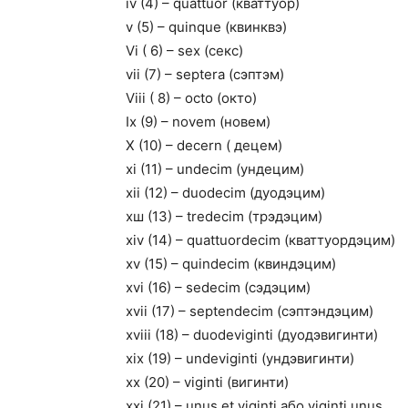
iv (4) – quattuor (кваттуор)
v (5) – quinque (квинквэ)
Vi ( 6) – sex (секс)
vii (7) – septera (сэптэм)
Viii ( 8) – octo (окто)
Ix (9) – novem (новем)
X (10) – decern ( децем)
xi (11) – undecim (ундецим)
xii (12) – duodecim (дуодэцим)
хш (13) – tredecim (трэдэцим)
xiv (14) – quattuordecim (кваттуордэцим)
xv (15) – quindecim (квиндэцим)
xvi (16) – sedecim (сэдэцим)
xvii (17) – septendecim (сэптэндэцим)
xviii (18) – duodeviginti (дуодэвигинти)
xix (19) – undeviginti (ундэвигинти)
xx (20) – viginti (вигинти)
xxi (21) – unus et viginti або viginti unus