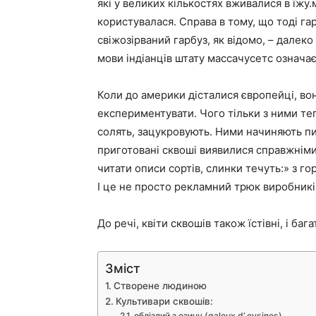
які у великих кількостях вживалися в їжу.
користувалася. Справа в тому, що тоді гар
свіжозірваний гарбуз, як відомо, – далеко
мови індіанців штату массачусетс означає
Коли до америки дісталися європейці, вон
експериментувати. Чого тільки з ними теп
солять, зацукровують. Ними начиняють пир
приготовані сквоші виявилися справжніми
читати описи сортів, слинки течуть:» з г
І це не просто рекламний трюк виробників
До речі, квіти сквошів також їстівні, і ба
Зміст
Створене людиною
Культивари сквошів:
облізлий з езину (galeux d’ eysines)