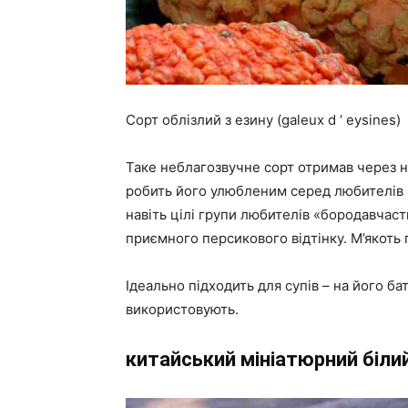
Сорт облізлий з езину (galeux d ‘ eysines)
Таке неблагозвучне сорт отримав через на
робить його улюбленим серед любителів не
навіть цілі групи любителів «бородавчаст
приємного персикового відтінку. М’якоть
Ідеально підходить для супів – на його бат
використовують.
китайський мініатюрний біли