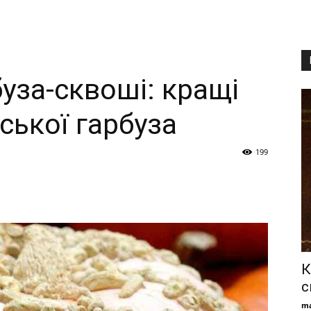
уза-сквоші: кращі
ської гарбуза
199
К
с
ma