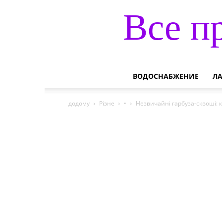
Все п
ВОДОСНАБЖЕНИЕ
Л
додому
Різне
•
Незвичайні гарбуза-сквоші: 