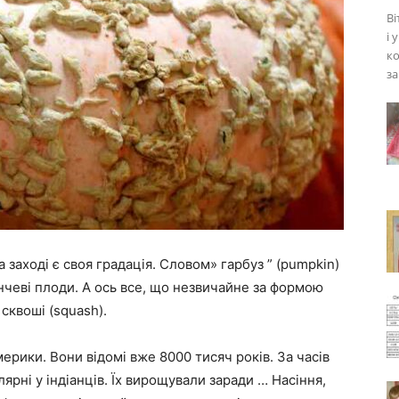
Ві
і 
ко
за
а заході є своя градація. Словом» гарбуз ” (pumpkin)
нчеві плоди. А ось все, що незвичайне за формою
сквоші (squash).
мерики. Вони відомі вже 8000 тисяч років. За часів
рні у індіанців. Їх вирощували заради … Насіння,