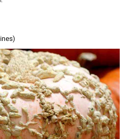
я.
sines)