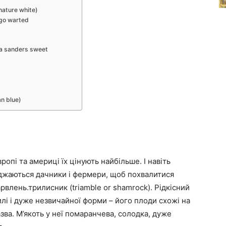
nature white)
go warted
a sanders sweet
n blue)
ропі та америці їх цінують найбільше. І навіть
їжджаються дачники і фермери, щоб похвалитися
влень.трилисник (triamble or shamrock). Рідкісний
лі і дуже незвичайної форми – його плоди схожі на
зва. М’якоть у неї помаранчева, солодка, дуже