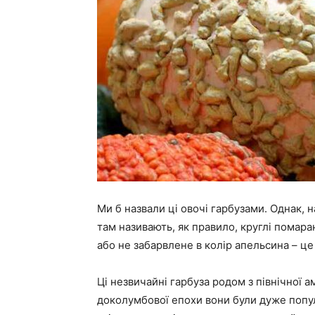
Ми б назвали ці овочі гарбузами. Однак, н
там називають, як правило, круглі помара
або не забарвлене в колір апельсина – це 
Ці незвичайні гарбуза родом з північної а
доколумбової епохи вони були дуже популя