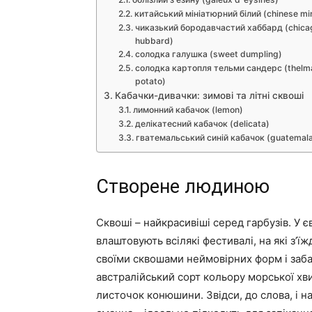
китайський мініатюрний білий (chinese mi
чиказький бородавчастий хаббард (chica
hubbard)
солодка галушка (sweet dumpling)
солодка картопля тельми сандерс (thelm
potato)
Кабачки-дивачки: зимові та літні сквоші
лимонний кабачок (lemon)
делікатесний кабачок (delicata)
гватемальський синій кабачок (guatemala
Створене людиною
Сквоші – найкрасивіші серед гарбузів. У єв
влаштовують всілякі фестивалі, на які з’
своїми сквошами неймовірних форм і забар
австралійський сорт кольору морської хви
листочок конюшини. Звідси, до слова, і на