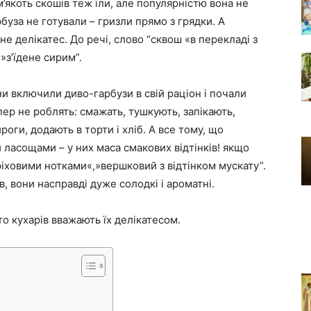
м’якоть скошів теж їли, але популярністю вона не
буза не готували – гризли прямо з грядки. А
 не делікатес. До речі, слово “сквош «в перекладі з
»з’їдене сирим”.
и включили диво-гарбузи в свій раціон і почали
ер не роблять: смажать, тушкують, запікають,
оги, додають в торти і хліб. А все тому, що
 ласощами – у них маса смакових відтінків! якщо
оріховими нотками«,»вершковий з відтінком мускату”.
, вони насправді дуже солодкі і ароматні.
гато кухарів вважають їх делікатесом.