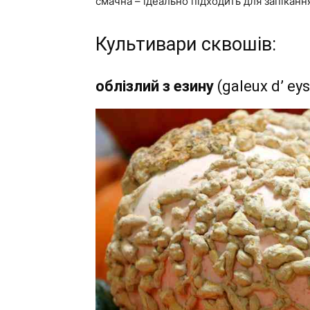
смачна – ідеально підходить для запіканн
Культивари сквошів:
облізлий з езину
(galeux d’ ey