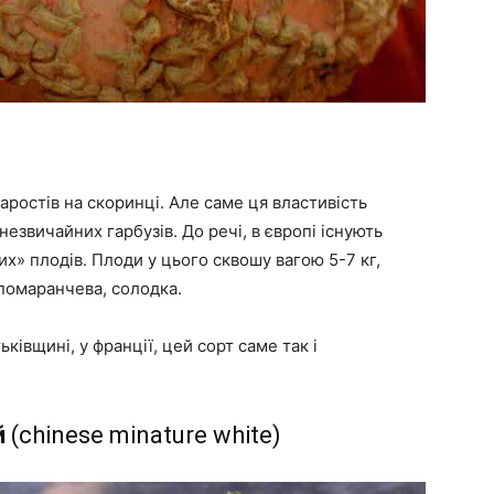
ростів на скоринці. Але саме ця властивість
звичайних гарбузів. До речі, в європі існують
их» плодів. Плоди у цього сквошу вагою 5-7 кг,
 помаранчева, солодка.
ьківщині, у франції, цей сорт саме так і
й
(chinese minature white)