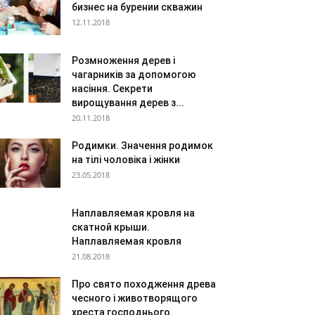
бизнес на бурении скважин
12.11.2018
Розмноження дерев і
чагарників за допомогою
насіння. Секрети
вирощування дерев з...
20.11.2018
Родимки. Значення родимок
на тілі чоловіка і жінки
23.05.2018
Наплавляемая кровля на
скатной крыши.
Наплавляемая кровля
21.08.2018
Про свято походження древа
чесного і животворящого
хреста господнього.