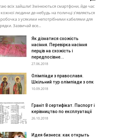
таю всіх зайшли! Змінюються смартфони, йде час
у кожної людини де-небудь на поличці з'являється
робочка з усякими непотрібними кабелями для
рядки. Зазвичай все...
Як дізнатися схожість
насіння. Перевірка насіння
перців на схожість і
передпосівне...
27.06.2018
Олімпіади з православя.
Шкільний тур олімпіади з опк
10.09.2018
Граніт 8 сертифікат. Паспорт і
керівництво по експлуатації
26.10.2018
Идея бизнеса: как открыть