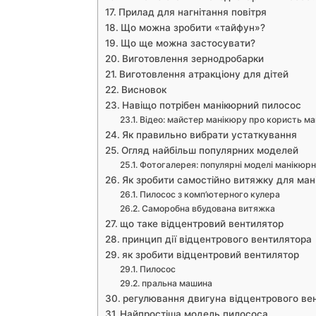
Прилад для нагнітання повітря
Що можна зробити «тайфун»?
Що ще можна застосувати?
Виготовлення зернодробарки
Виготовлення атракціону для дітей
Висновок
Навіщо потрібен манікюрний пилосос
Відео: майстер манікюру про користь м
Як правильно вибрати устаткування
Огляд найбільш популярних моделей
Фотогалерея: популярні моделі манікюрн
Як зробити самостійно витяжку для ман
Пилосос з комп’ютерного кулера
Саморобна вбудована витяжка
що таке відцентровий вентилятор
принцип дії відцентрового вентилятора
як зробити відцентровий вентилятор
Пилосос
пральна машина
регулювання двигуна відцентрового ве
Найпростіша модель пилососа