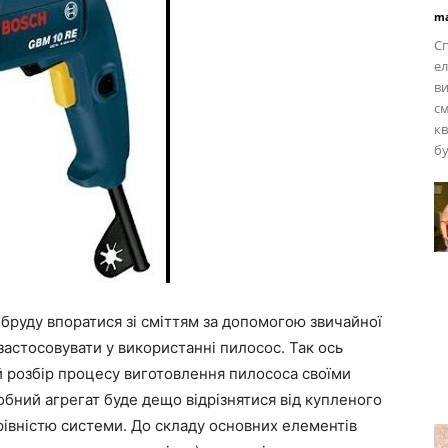
ma
Сп
е
ви
см
кв
бу
бруду впоратися зі сміттям за допомогою звичайної
застосовувати у використанні пилосос. Так ось
 розбір процесу виготовлення пилососа своїми
бний агрегат буде дещо відрізнятися від купленого
рівністю системи. До складу основних елементів