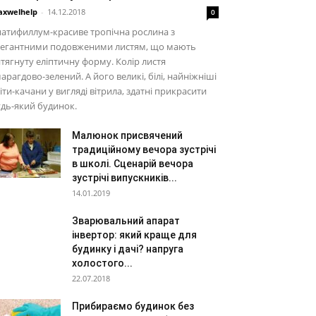
xwelhelp
-
14.12.2018
0
атифиллум-красиве тропічна рослина з
легантними подовженими листям, що мають
тягнуту еліптичну форму. Колір листя
арагдово-зелений. А його великі, білі, найніжніші
іти-качани у вигляді вітрила, здатні прикрасити
дь-який будинок.
Малюнок присвячений
традиційному вечора зустрічі
в школі. Сценарій вечора
зустрічі випускників...
14.01.2019
Зварювальний апарат
інвертор: який краще для
будинку і дачі? напруга
холостого...
22.07.2018
Прибираємо будинок без