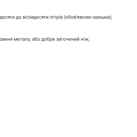
десяти до вісімдесяти літрів (обов’язково кришка);
зання металу, або добре заточений ніж;