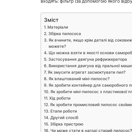
входять: фільтр (за допомогою якого відбу
Зміст
Матеріали
Збірка пилососа
Як вчинити, якщо крім деталі від соковиж
можете?
Що можна взяти в якості основи самороб
Застосування двигуна рефрижератора
Використання двигуна від пральної маши
Як змусити агрегат засмоктувати пил?
Як влаштований міні-пилосос?
Як зробити контейнер для саморобного 
Як зробити міні-пилосос з пластикової 
Хід роботи
Як зробити промисловий пилосос своїми
Етапи роботи
Другий спосіб
Збірка пристрою
Чи може стати в нагоді старий пилосос?