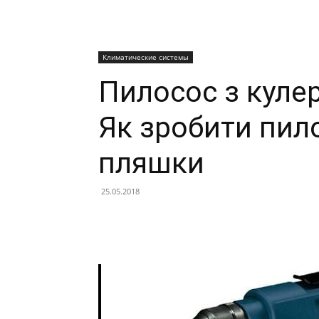
Климатические системы
Пилосос з куле
Як зробити пил
пляшки
25.05.2018