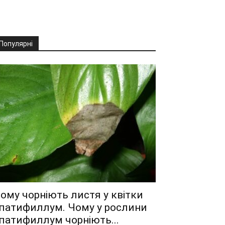
Популярні
ому чорніють листя у квітки
патифиллум. Чому у рослини
патифиллум чорніють...