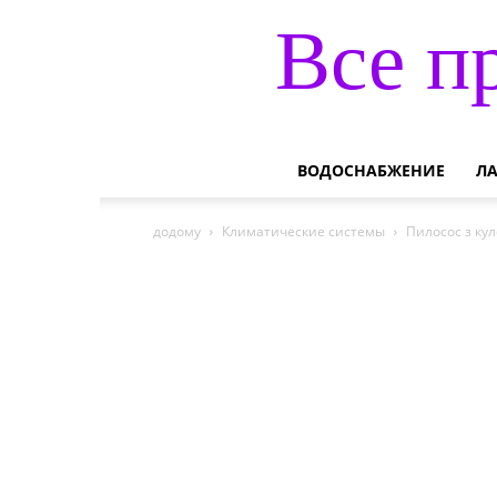
Все п
ВОДОСНАБЖЕНИЕ
Л
додому
Климатические системы
Пилосос з кул