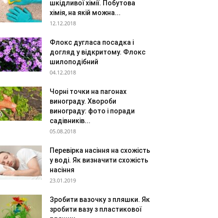
шкідливої хімії. Побутова
хімія, на якій можна...
12.12.2018
Флокс дугласа посадка і
догляд у відкритому. Флокс
шилоподібний
04.12.2018
Чорні точки на пагонах
винограду. Хвороби
винограду: фото і поради
садівників...
05.08.2018
Перевірка насіння на схожість
у воді. Як визначити схожість
насіння
23.01.2019
Зробити вазочку з пляшки. Як
зробити вазу з пластикової