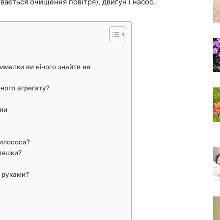
вається очищення повітря), двигун і насос.
ималки ви нічого знайти не
ного агрегату?
ни
пилососа?
пляшки?
 руками?