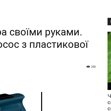
ра своїми руками.
осос з пластикової
250
Ч
с
с