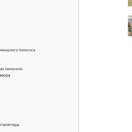
анікюрного пилососа
их пилососів
ікюру
нтилятора