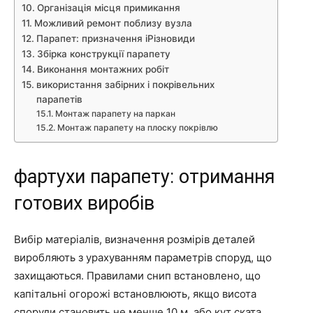
Організація місця примикання
Можливий ремонт поблизу вузла
Парапет: призначення іРізновиди
Збірка конструкції парапету
Виконання монтажних робіт
використання забірних і покрівельних
парапетів
Монтаж парапету на паркан
Монтаж парапету на плоску покрівлю
фартухи парапету: отримання
готових виробів
Вибір матеріалів, визначення розмірів деталей
виробляють з урахуванням параметрів споруд, що
захищаються. Правилами снип встановлено, що
капітальні огорожі встановлюють, якщо висота
споруди становить не менше 10 м, або кут ската