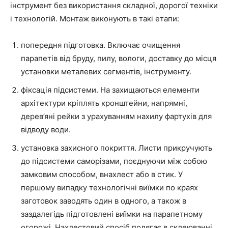
інструмент без використання складної, дорогої техніки
і технологій. Монтаж виконують в такі етапи:
попередня підготовка. Включає очищення
парапетів від бруду, пилу, вологи, доставку до місця
установки металевих сегментів, інструменту.
фіксація підсистеми. На захищаються елементи
архітектури кріплять кронштейни, напрямні,
дерев’яні рейки з урахуванням нахилу фартухів для
відводу води.
установка захисного покриття. Листи прикручують
до підсистеми саморізами, поєднуючи між собою
замковим способом, внахлест або в стик. У
першому випадку технологічні виїмки по краях
заготовок заводять один в одного, а також в
заздалегідь підготовлені виїмки на парапетному
огорожі. Нахлестовий спосіб полягає в склеюванні