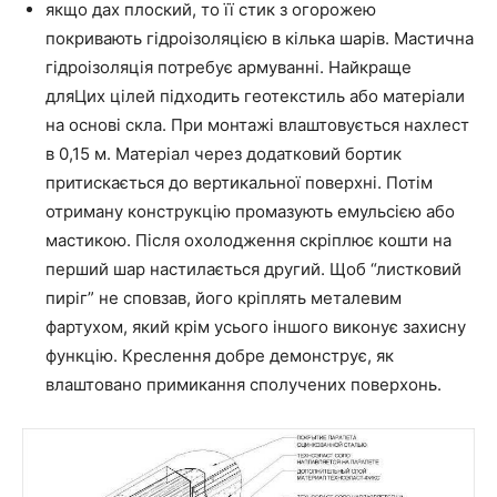
якщо дах плоский, то її стик з огорожею
покривають гідроізоляцією в кілька шарів. Мастична
гідроізоляція потребує армуванні. Найкраще
дляЦих цілей підходить геотекстиль або матеріали
на основі скла. При монтажі влаштовується нахлест
в 0,15 м. Матеріал через додатковий бортик
притискається до вертикальної поверхні. Потім
отриману конструкцію промазують емульсією або
мастикою. Після охолодження скріплює кошти на
перший шар настилається другий. Щоб “листковий
пиріг” не сповзав, його кріплять металевим
фартухом, який крім усього іншого виконує захисну
функцію. Креслення добре демонструє, як
влаштовано примикання сполучених поверхонь.