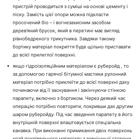
пристрій проводиться з суміші на основі цементу і
піску. Замість цієї опори можна підкласти
просочений біо – і вогнезахисним засобом
дерев’яний брусок, який в перетині має вигляд
рівнобедреного трикутника. Завдяки такому
бортику матеріал покриття буде щільно приставати
до всієї прилеглої поверхні.
якщо гідроізоляційним матеріалом є руберойд , то
за допомогою гарячої бітумної мастики рулонний
матеріал потрібно приклеїти до всієї поверхні даху
починаючи від її заснування і закінчуючи стінкою
парапету, включно з бортиком. Через деякий час
операцію потрібно повторити, покривши дах другим
шаром руберойду. Під час зведення парапету в його
внутрішній поверхні влаштовується спеціальна
канавка. При виконанні примикання двох поверхонь
край покрівельного матеріалу з зовнішньої сторони