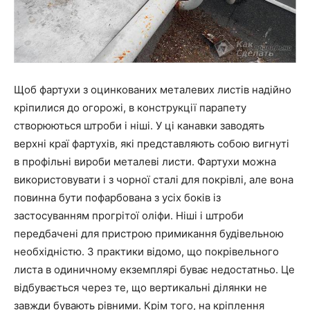
Щоб фартухи з оцинкованих металевих листів надійно
кріпилися до огорожі, в конструкції парапету
створюються штроби і ніші. У ці канавки заводять
верхні краї фартухів, які представляють собою вигнуті
в профільні вироби металеві листи. Фартухи можна
використовувати і з чорної сталі для покрівлі, але вона
повинна бути пофарбована з усіх боків із
застосуванням прогрітої оліфи. Ніші і штроби
передбачені для пристрою примикання будівельною
необхідністю. З практики відомо, що покрівельного
листа в одиничному екземплярі буває недостатньо. Це
відбувається через те, що вертикальні ділянки не
завжди бувають рівними. Крім того, на кріплення