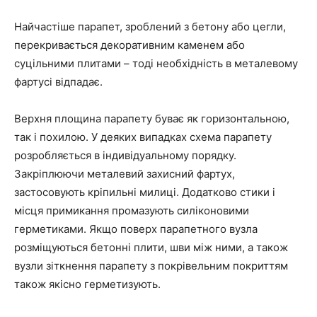
Найчастіше парапет, зроблений з бетону або цегли,
перекривається декоративним каменем або
суцільними плитами – тоді необхідність в металевому
фартусі відпадає.
Верхня площина парапету буває як горизонтальною,
так і похилою. У деяких випадках схема парапету
розробляється в індивідуальному порядку.
Закріплюючи металевий захисний фартух,
застосовують кріпильні милиці. Додатково стики і
місця примикання промазують силіконовими
герметиками. Якщо поверх парапетного вузла
розміщуються бетонні плити, шви між ними, а також
вузли зіткнення парапету з покрівельним покриттям
також якісно герметизують.