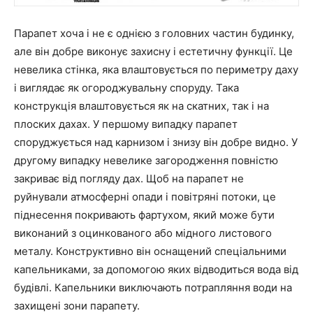
Парапет хоча і не є однією з головних частин будинку,
але він добре виконує захисну і естетичну функції. Це
невелика стінка, яка влаштовується по периметру даху
і виглядає як огороджувальну споруду. Така
конструкція влаштовується як на скатних, так і на
плоских дахах. У першому випадку парапет
споруджується над карнизом і знизу він добре видно. У
другому випадку невелике загородження повністю
закриває від погляду дах. Щоб на парапет не
руйнували атмосферні опади і повітряні потоки, це
піднесення покривають фартухом, який може бути
виконаний з оцинкованого або мідного листового
металу. Конструктивно він оснащений спеціальними
капельниками, за допомогою яких відводиться вода від
будівлі. Капельники виключають потрапляння води на
захищені зони парапету.