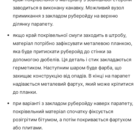
заводиться в виконану канавку. Можливий вузол
примикання з закладом руберойду на верхню
ділянку парапету.
якщо край покрівельної смуги заходить в штробу,
матеріал потрібно зафіксувати металевою планкою,
яка буде притискати руберойд до стінки за
допомогою дюбелів. Ця деталь і стик закладаються
герметиком. Наступним шаром буде фарба, що
захищає конструкцію від опадів. В кінці на парапет
надівається металевий фартух, який може кріпитися
до планки.
при варіанті з закладом руберойду наверх парапету,
покрівельний матеріал спочатку фіксується
розігрітим бітумом, а потім покривається фартухом
або плитами.