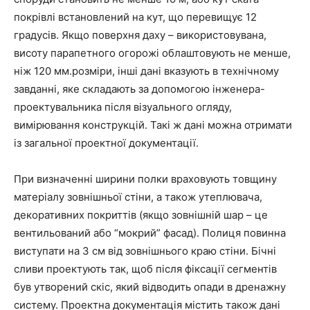
покрівлі встановлений на кут, що перевищує 12
градусів. Якщо поверхня даху – використовувана,
висоту парапетного огорожі облаштовують не менше,
ніж 120 мм.розміри, інші дані вказують в технічному
завданні, яке складають за допомогою інженера-
проектувальника після візуального огляду,
вимірювання конструкцій. Такі ж дані можна отримати
із загальної проектної документації.
При визначенні ширини полки враховують товщину
матеріалу зовнішньої стіни, а також утеплювача,
декоративних покриттів (якщо зовнішній шар – це
вентильований або “мокрий” фасад). Полиця повинна
виступати на 3 см від зовнішнього краю стіни. Бічні
сливи проектують так, щоб після фіксації сегментів
був утворений скіс, який відводить опади в дренажну
систему. Проектна документація містить також дані