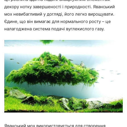
декору нотку завершеності і природності. Яванський
мох невибагливий у догляді, його легко вирощувати.
Єдине, що він вимагає для нормального росту – це
налагоджена система подачі вуглекислого газу.
Яванський мох використовується для створення