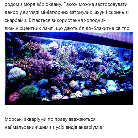
родом з моря або океану. Також можна застосовувати
декор у вигляді мініатюрних затонулих шхун і скринь зі
скарбами. Вітається використання холодних
люмінісцентних ламп, що дають блідо-блакитне світло.
Морські акваріуми по праву вважаються
наймальовничішими з усіх видів акваріумів