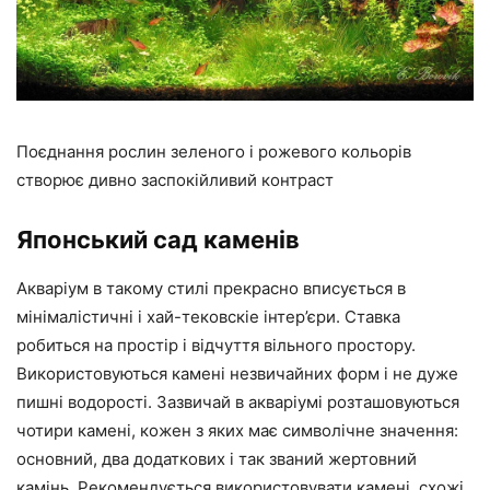
Поєднання рослин зеленого і рожевого кольорів
створює дивно заспокійливий контраст
Японський сад каменів
Акваріум в такому стилі прекрасно вписується в
мінімалістичні і хай-тековскіе інтер’єри. Ставка
робиться на простір і відчуття вільного простору.
Використовуються камені незвичайних форм і не дуже
пишні водорості. Зазвичай в акваріумі розташовуються
чотири камені, кожен з яких має символічне значення:
основний, два додаткових і так званий жертовний
камінь. Рекомендується використовувати камені, схожі