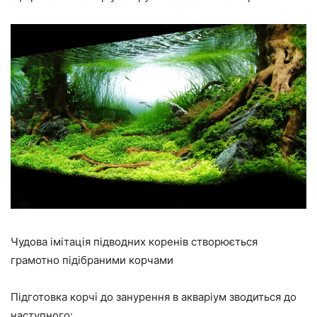
Чудова імітація підводних коренів створюється
грамотно підібраними корчами
Підготовка корчі до занурення в акваріум зводиться до
наступного: