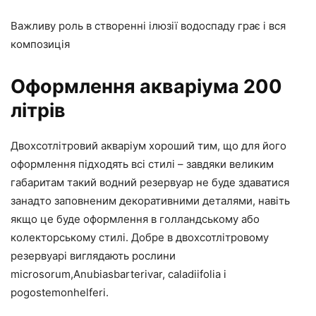
Важливу роль в створенні ілюзії водоспаду грає і вся
композиція
Оформлення акваріума 200
літрів
Двохсотлітровий акваріум хороший тим, що для його
оформлення підходять всі стилі – завдяки великим
габаритам такий водний резервуар не буде здаватися
занадто заповненим декоративними деталями, навіть
якщо це буде оформлення в голландському або
колекторському стилі. Добре в двохсотлітровому
резервуарі виглядають рослини
microsorum,Anubiasbarterivar, caladiifolia і
pogostemonhelferi.