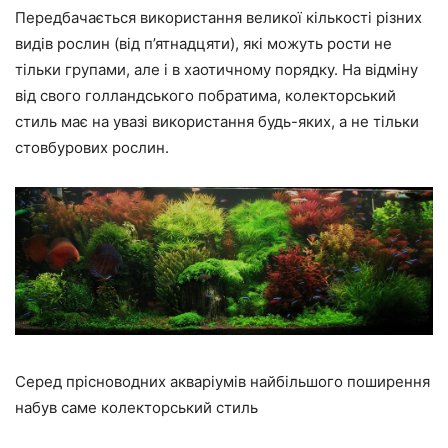
Передбачається використання великої кількості різних
видів рослин (від п’ятнадцяти), які можуть рости не
тільки групами, але і в хаотичному порядку. На відміну
від свого голландського побратима, колекторський
стиль має на увазі використання будь-яких, а не тільки
стовбурових рослин.
Серед прісноводних акваріумів найбільшого поширення
набув саме колекторський стиль