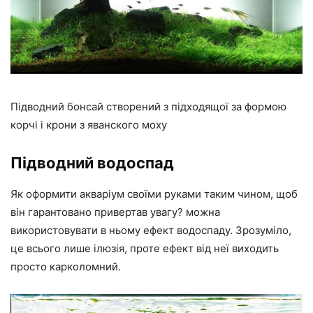
Підводний бонсай створений з підходящої за формою
корчі і крони з яванского моху
Підводний водоспад
Як оформити акваріум своїми руками таким чином, щоб
він гарантовано привертав увагу? можна
використовувати в ньому ефект водоспаду. Зрозуміло,
це всього лише ілюзія, проте ефект від неї виходить
просто карколомний.