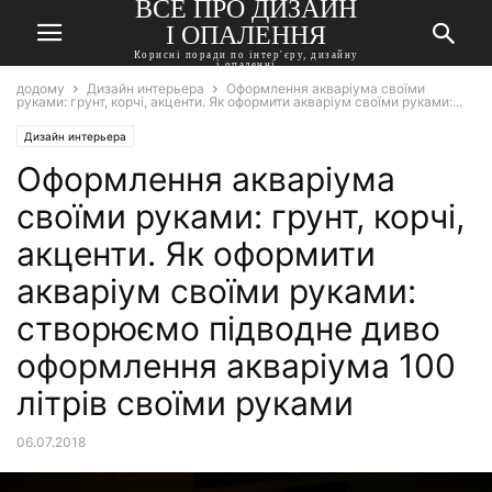
ВСЕ ПРО ДИЗАЙН
І ОПАЛЕННЯ
Корисні поради по інтер'єру, дизайну
і опаленні
додому
Дизайн интерьера
Оформлення акваріума своїми
руками: грунт, корчі, акценти. Як оформити акваріум своїми руками:...
Дизайн интерьера
Оформлення акваріума
своїми руками: грунт, корчі,
акценти. Як оформити
акваріум своїми руками:
створюємо підводне диво
оформлення акваріума 100
літрів своїми руками
06.07.2018