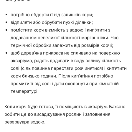
потрібно обдерти її від залишків кори;
відпиляти або обрубати пухкі ділянки;
помістити корч в ємність з водою і кип’ятити з
додаванням невеликої кількості марганцівки. Час
термічної обробки залежить від розмірів корчі;
щоб дерев’яна прикраса не спливало на поверхню
акваріума, радять додавати в воду велику кількість
солі (сіль повинна перестати розчинятися) і кип’ятити
корч близько години. Після кип’ятіння потрібно
промити її від солі і дати охолонути при кімнатній
температурі.
Коли корч буде готова, її поміщають в акваріум. Бажано
робити це до висаджування рослин і заповнення
резервуара водою.