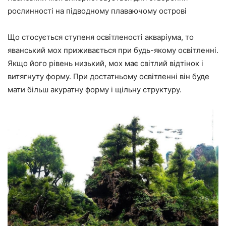
рослинності на підводному плаваючому острові
Що стосується ступеня освітленості акваріума, то
яванський мох приживається при будь-якому освітленні.
Якщо його рівень низький, мох має світлий відтінок і
витягнуту форму. При достатньому освітленні він буде
мати більш акуратну форму і щільну структуру.