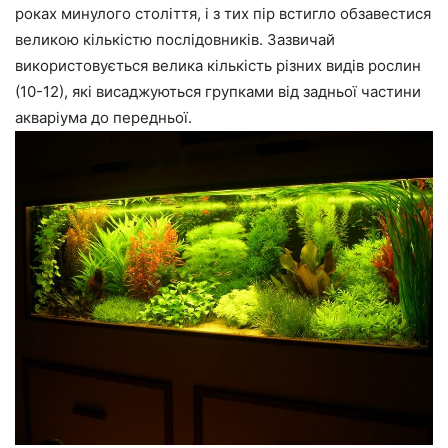
роках минулого століття, і з тих пір встигло обзавестися
великою кількістю послідовників. Зазвичай
використовується велика кількість різних видів рослин
(10-12), які висаджуються групками від задньої частини
акваріума до передньої.