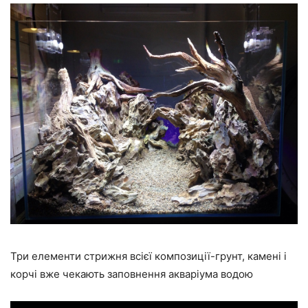
Три елементи стрижня всієї композиції-грунт, камені і
корчі вже чекають заповнення акваріума водою