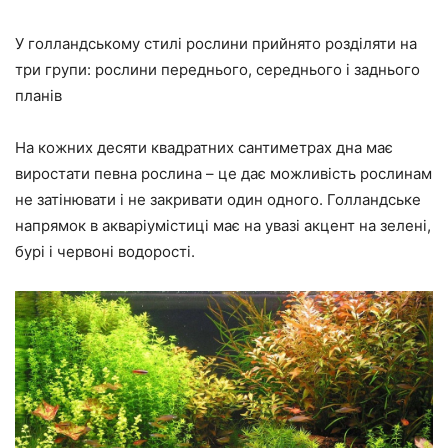
У голландському стилі рослини прийнято розділяти на
три групи: рослини переднього, середнього і заднього
планів
На кожних десяти квадратних сантиметрах дна має
виростати певна рослина – це дає можливість рослинам
не затінювати і не закривати один одного. Голландське
напрямок в акваріумістиці має на увазі акцент на зелені,
бурі і червоні водорості.