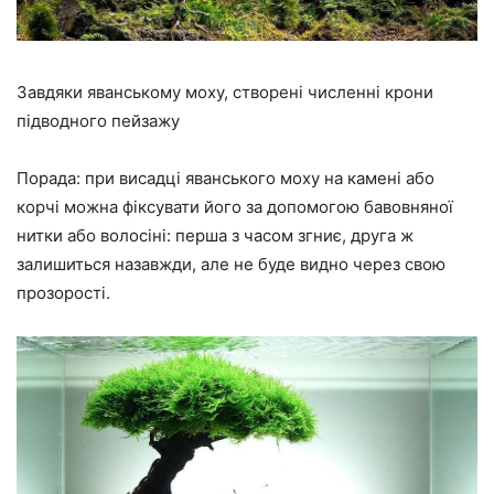
Завдяки яванському моху, створені численні крони
підводного пейзажу
Порада: при висадці яванського моху на камені або
корчі можна фіксувати його за допомогою бавовняної
нитки або волосіні: перша з часом згниє, друга ж
залишиться назавжди, але не буде видно через свою
прозорості.