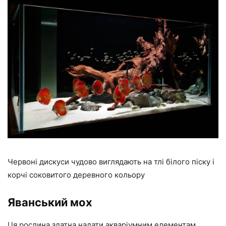
Червоні дискуси чудово виглядають на тлі білого піску і
корчі соковитого деревного кольору
Яванський мох
Ця рослина здатна надати акваріумним елементам