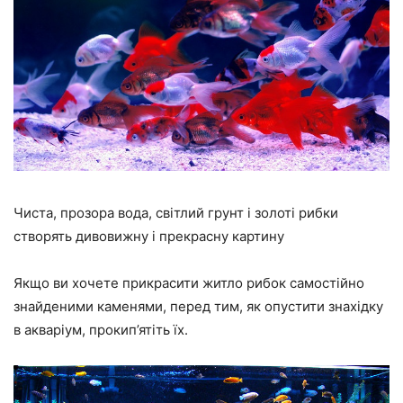
Чиста, прозора вода, світлий грунт і золоті рибки
створять дивовижну і прекрасну картину
Якщо ви хочете прикрасити житло рибок самостійно
знайденими каменями, перед тим, як опустити знахідку
в акваріум, прокип’ятіть їх.